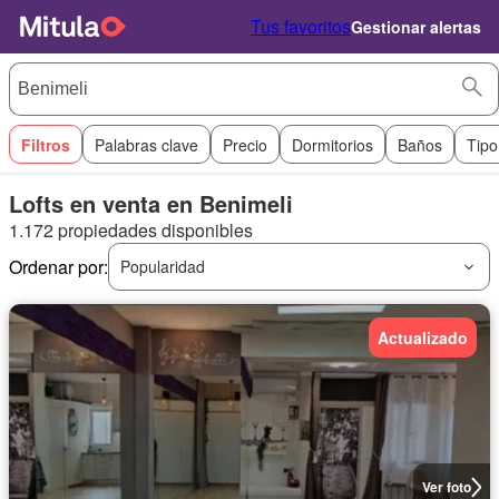
Tus favoritos
Gestionar alertas
Filtros
Palabras clave
Precio
Dormitorios
Baños
Tipo
Lofts en venta en Benimeli
1.172 propiedades disponibles
Ordenar por:
Popularidad
Actualizado
Ver foto