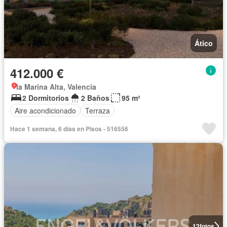
Ático
412.000 €
la Marina Alta, Valencia
2 Dormitorios
2 Baños
95 m²
Aire acondicionado
Terraza
Hace 1 semana, 6 días en Pisos - 516556
12
fotos