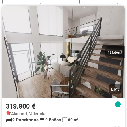
12
fotos
Loft
319.900 €
l'Alacantí, Valencia
2 Dormitorios
2 Baños
82 m²