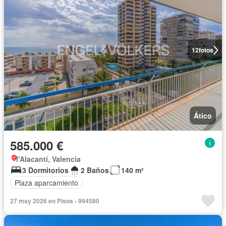
12
fotos
Ático
585.000 €
l'Alacantí, Valencia
3 Dormitorios
2 Baños
140 m²
Plaza aparcamiento
27 may 2026 en Pisos - 994580