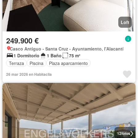
Loft
249.900 €
Casco Antiguo - Santa Cruz - Ayuntamiento, l'Alacantí
1 Dormitorio
1 Baño
75 m²
Terraza
Piscina
Plaza aparcamiento
26 mar 2026 en Habitaclia
12
fotos