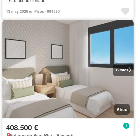
Aire acondicionado
13 may 2026 en Pisos - 994580
12
fotos
Ático
408.500 €
Polígon de Sant Blai, l'Alacantí