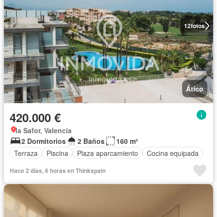
12
fotos
Ático
420.000 €
la Safor, Valencia
2 Dormitorios
2 Baños
160 m²
Terraza
Piscina
Plaza aparcamiento
Cocina equipada
Hace 2 días, 6 horas en Thinkspain