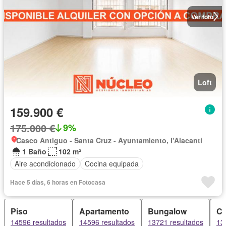
Ver foto
Loft
159.900 €
175.000 €
9%
Casco Antiguo - Santa Cruz - Ayuntamiento, l'Alacantí
1 Baño
102 m²
Aire acondicionado
Cocina equipada
Hace 5 días, 6 horas en Fotocasa
Piso
Apartamento
Bungalow
C
14596 resultados
14596 resultados
13721 resultados
13