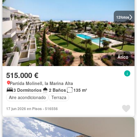
12
fotos
Ático
515.000 €
Partida Molinell, la Marina Alta
3 Dormitorios
2 Baños
135 m²
Aire acondicionado
Terraza
17 jun 2026 en Pisos - 516556