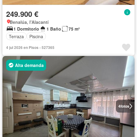
249.900 €
Benalúa, l'Alacantí
1 Dormitorio
1 Baño
75 m²
Terraza
Piscina
4 jul 2026 en Pisos - 527365
Alta demanda
4
fotos