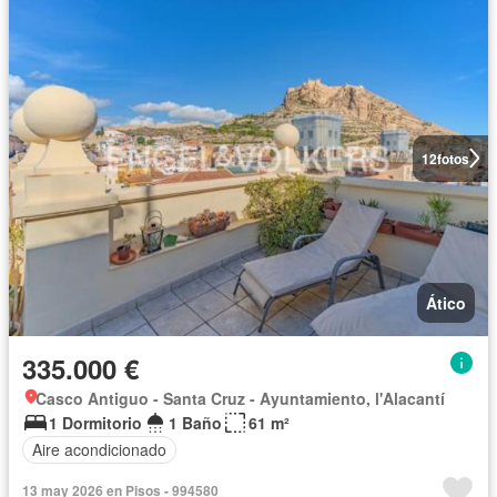
12
fotos
Ático
335.000 €
Casco Antiguo - Santa Cruz - Ayuntamiento, l'Alacantí
1 Dormitorio
1 Baño
61 m²
Aire acondicionado
13 may 2026 en Pisos - 994580