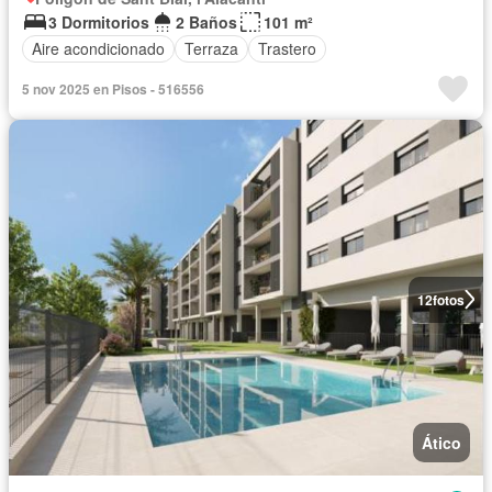
3 Dormitorios
2 Baños
101 m²
Aire acondicionado
Terraza
Trastero
5 nov 2025 en Pisos - 516556
12
fotos
Ático