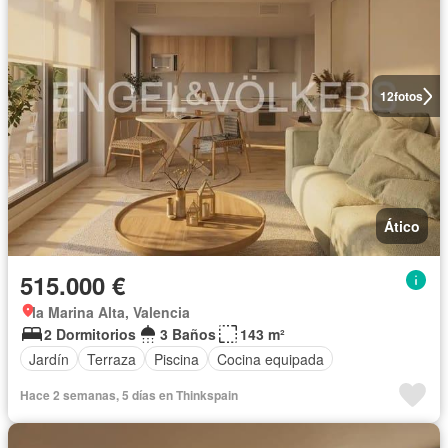
12
fotos
Ático
515.000 €
la Marina Alta, Valencia
2 Dormitorios
3 Baños
143 m²
Jardín
Terraza
Piscina
Cocina equipada
Hace 2 semanas, 5 días en Thinkspain