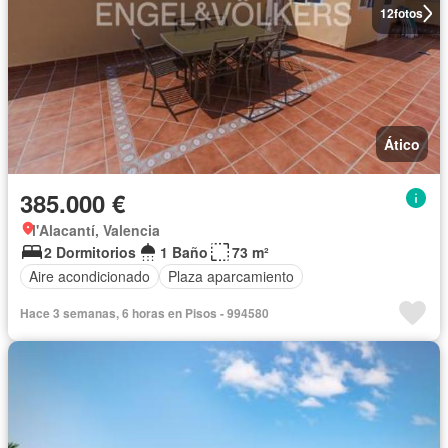
12
fotos
Ático
385.000 €
l'Alacantí, Valencia
2 Dormitorios
1 Baño
73 m²
Aire acondicionado
Plaza aparcamiento
Hace 3 semanas, 6 horas en Pisos - 994580