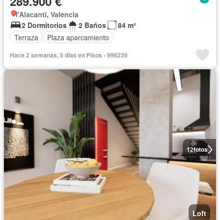
289.900 €
l'Alacantí, Valencia
2 Dormitorios
2 Baños
84 m²
Terraza
Plaza aparcamiento
Hace 2 semanas, 5 días en Pisos - 996236
12
fotos
Loft