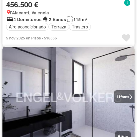
456.500 €
l'Alacantí, Valencia
4 Dormitorios
2 Baños
115 m²
Aire acondicionado
Terraza
Trastero
5 nov 2025 en Pisos - 516556
11
fotos
Ático