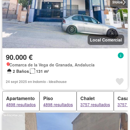
5
fotos
Local Comercial
90.000 €
Comarca de la Vega de Granada, Andalucía
2 Baños
131 m²
24 sept 2025 en Indomio - Idealhouse
Apartamento
Piso
Chalet
Casa
4898 resultados
4898 resultados
3757 resultados
3757 r