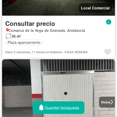
Local Comercial
Consultar precio
Comarca de la Vega de Granada, Andalucía
35 m²
Plaza aparcamiento
Hace 2 semanas, 11 horas en Indomio - CASA SERENA
5
fotos
Guardar búsqueda