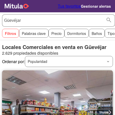
Tus favoritos
Gestionar alertas
Filtros
Palabras clave
Precio
Dormitorios
Baños
Tipo
Locales Comerciales en venta en Güevéjar
2.629 propiedades disponibles
Ordenar por:
Popularidad
5
fotos