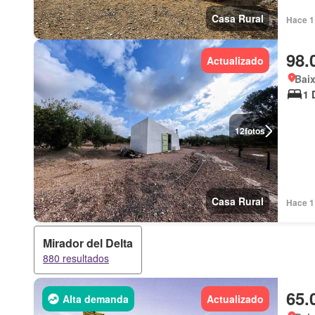
Casa Rural
Hace 1 
98.
Actualizado
Baix
1 
12
fotos
Casa Rural
Hace 1 
Mirador del Delta
880 resultados
65.
Alta demanda
Actualizado