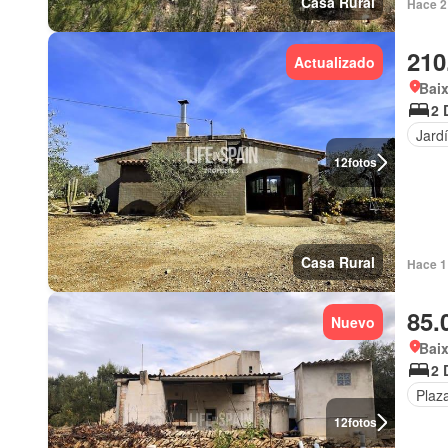
Casa Rural
Hace 2
210
Actualizado
Baix
2 
Jard
12
fotos
Casa Rural
Hace 1 
85.
Nuevo
Baix
2 
Plaz
12
fotos