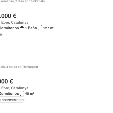
 semanas, 2 días en Thinkspain
.000 €
 Ebre, Catalunya
Dormitorios
1 Baño
127 m²
ín
día, 3 horas en Thinkspain
000 €
 Ebre, Catalunya
Dormitorios
40 m²
a aparcamiento