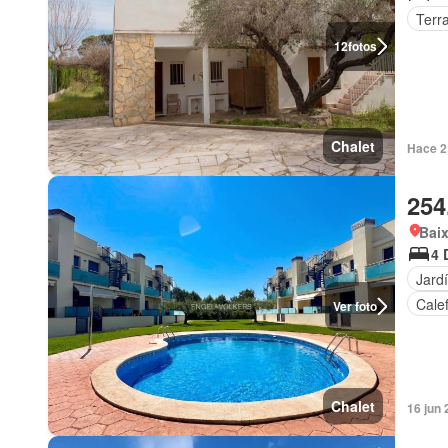
Terr
12
fotos
Chalet
Hace 2
254
Baix
4 
Jard
Cale
Ver foto
Chalet
16 jun