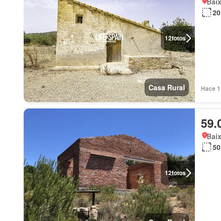
Baix
20
12
fotos
Casa Rural
Hace 1 
59.
Baix
50
12
fotos