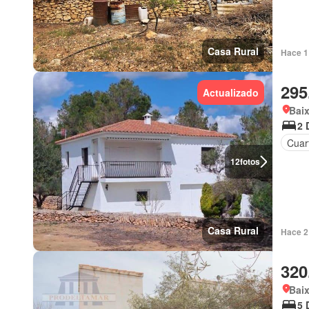
Casa Rural
Hace 1 
295
Actualizado
Baix
2 
Cuart
12
fotos
Casa Rural
Hace 2 
320
Baix
5 