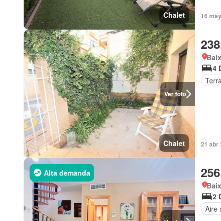
Chalet
16 may
238
Baix
4 
Terr
Ver foto
Chalet
21 abr
256
Alta demanda
Baix
2 
Aire