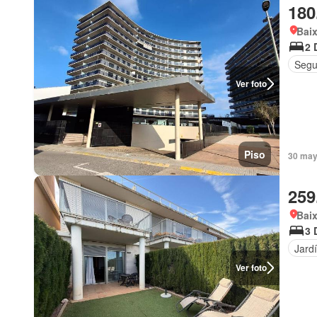
180
Baix
2 
Segu
Ver foto
Piso
30 may
259
Baix
3 
Jard
Ver foto