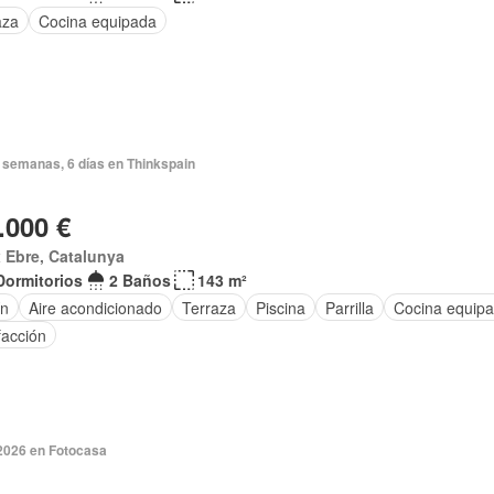
aza
Cocina equipada
 semanas, 6 días en Thinkspain
.000 €
 Ebre, Catalunya
Dormitorios
2 Baños
143 m²
ín
Aire acondicionado
Terraza
Piscina
Parrilla
Cocina equip
facción
 2026 en Fotocasa