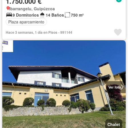
1.750.000 €
Ibarrangelu, Guipúzcoa
9 Dormitorios
14 Baños
750 m²
Plaza aparcamiento
Hace 3 semanas, 1 día en Pisos - 991144
Ver foto
Chalet