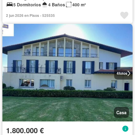
5 Dormitorios
4 Baños
400 m²
2 jun 2026 en Pisos - 525535
4
fotos
Casa
1.800.000 €