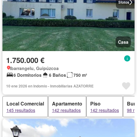
5
fotos
Casa
1.750.000 €
Ibarrangelu, Guipúzcoa
6 Dormitorios
6 Baños
750 m²
10 ene 2026 en Indomio - Inmobiliarias AZATORRE
Local Comercial
Apartamento
Piso
Bun
145 resultados
142 resultados
142 resultados
98 r