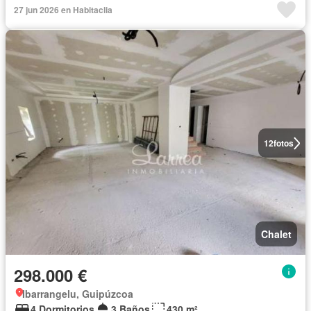
27 jun 2026 en Habitaclia
12
fotos
Chalet
298.000 €
Ibarrangelu, Guipúzcoa
4 Dormitorios
3 Baños
430 m²