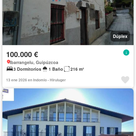
Dúplex
100.000 €
Ibarrangelu, Guipúzcoa
3 Dormitorios
1 Baño
216 m²
13 ene 2026 en Indomio - Hiruluger