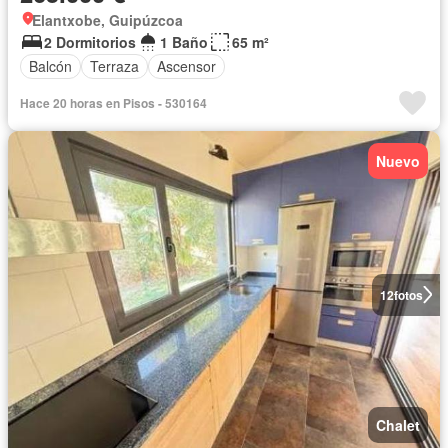
Elantxobe, Guipúzcoa
2 Dormitorios
1 Baño
65 m²
Balcón
Terraza
Ascensor
Hace 20 horas en Pisos - 530164
Nuevo
12
fotos
Chalet