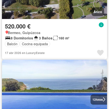
Ático
520.000 €
Bermeo, Guipúzcoa
8 Dormitorios
3 Baños
160 m²
Balcón
Cocina equipada
17 abr 2026 en LuxuryEstate
12
fotos