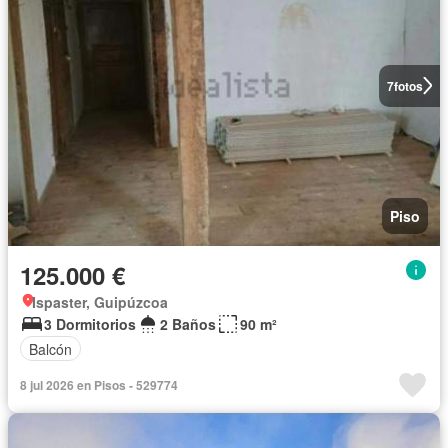
7
fotos
Piso
125.000 €
Ispaster, Guipúzcoa
3 Dormitorios
2 Baños
90 m²
Balcón
8 jul 2026 en Pisos - 529774