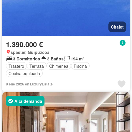
Chalet
1.390.000 €
Ispaster, Guipúzcoa
3 Dormitorios
3 Baños
194 m²
Trastero
Terraza
Chimenea
Piscina
Cocina equipada
8 ene 2026 en LuxuryEstate
Alta demanda