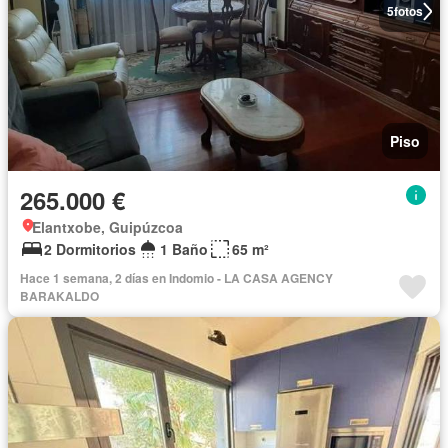
5
fotos
Piso
265.000 €
Elantxobe, Guipúzcoa
2 Dormitorios
1 Baño
65 m²
Hace 1 semana, 2 días en Indomio - LA CASA AGENCY
BARAKALDO