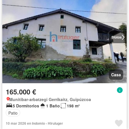
5
fotos
Casa
165.000 €
Munitibar-arbatzegi Gerrikaitz, Guipúzcoa
5 Dormitorios
1 Baño
198 m²
Patio
10 mar 2026 en Indomio - Hiruluger