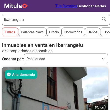
Tus favoritos
Gestionar alertas
Filtros
Palabras clave
Precio
Dormitorios
Baños
Tipo
Inmuebles en venta en Ibarrangelu
272 propiedades disponibles
Ordenar por:
Popularidad
Alta demanda
5
fotos