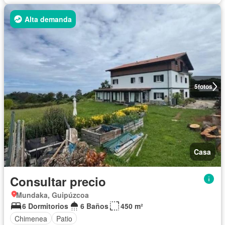
Alta demanda
5
fotos
Casa
Consultar precio
Mundaka, Guipúzcoa
6 Dormitorios
6 Baños
450 m²
Chimenea
Patio