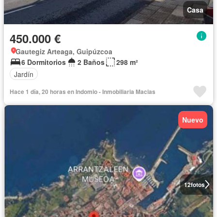
Casa
450.000 €
Gautegiz Arteaga, Guipúzcoa
6 Dormitorios
2 Baños
298 m²
Jardín
Hace 1 día, 20 horas en Indomio - Inmobiliaria Macias
Nuevo
12
fotos