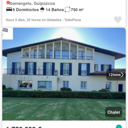
Ibarrangelu, Guipúzcoa
9 Dormitorios
14 Baños
750 m²
Hace 5 días, 20 horas en Globaliza - TodoPisos
12
fotos
Chalet