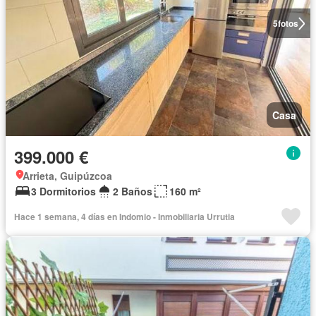
5
fotos
Casa
399.000 €
Arrieta, Guipúzcoa
3 Dormitorios
2 Baños
160 m²
Hace 1 semana, 4 días en Indomio - Inmobiliaria Urrutia