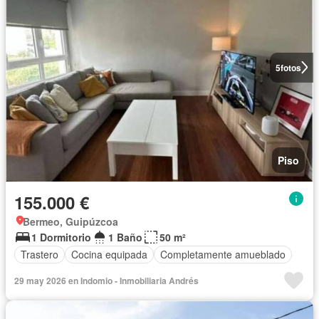
5
fotos
Piso
155.000 €
Bermeo, Guipúzcoa
1 Dormitorio
1 Baño
50 m²
Trastero
Cocina equipada
Completamente amueblado
29 may 2026 en Indomio - Inmobiliaria Andrés