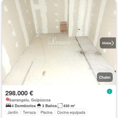
4
fotos
Chalet
298.000 €
Ibarrangelu, Guipúzcoa
4 Dormitorios
3 Baños
430 m²
Jardín
Terraza
Piscina
Cocina equipada