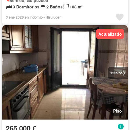
Bermeo, Guipúzcoa
3 Dormitorios
2 Baños
108 m²
3 ene 2026 en Indomio - Hiruluger
Actualizado
12
fotos
Piso
265.000 €