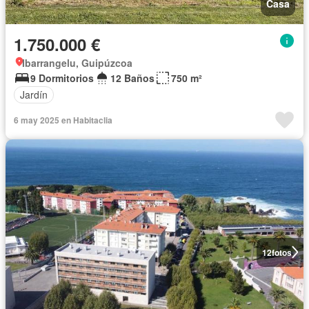
Casa
1.750.000 €
Ibarrangelu, Guipúzcoa
9 Dormitorios
12 Baños
750 m²
Jardín
6 may 2025 en Habitaclia
12
fotos