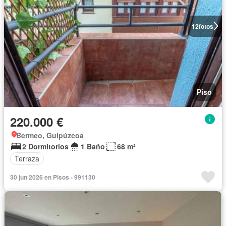
12
fotos
Piso
220.000 €
Bermeo, Guipúzcoa
2 Dormitorios
1 Baño
68 m²
Terraza
30 jun 2026 en Pisos - 991130