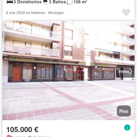
3 Dormitorios
2 Baños
108 m²
6 ene 2026 en Indomio - Hiruluger
5
fotos
Piso
105.000 €