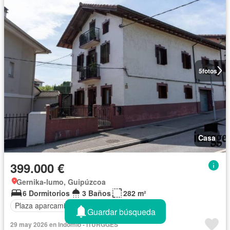
5
fotos
Casa
399.000 €
Gernika-lumo, Guipúzcoa
6 Dormitorios
3 Baños
282 m²
Plaza aparcamiento
Guardar búsqueda
29 may 2026 en Indomio - ITURGGES