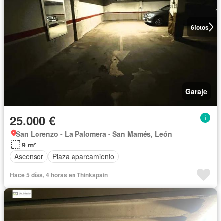
6
fotos
Garaje
25.000 €
San Lorenzo - La Palomera - San Mamés, León
9 m²
Ascensor
Plaza aparcamiento
Hace 5 días, 4 horas en Thinkspain