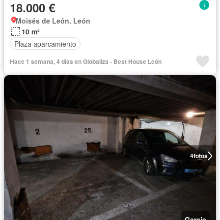
18.000 €
Moisés de León, León
10 m²
Plaza aparcamiento
Hace 1 semana, 4 días en Globaliza - Best House León
4
fotos
Garaje