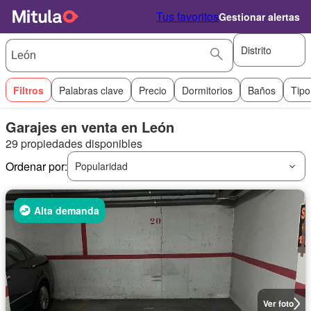
Tus favoritos
Gestionar alertas
Distrito
Filtros
Palabras clave
Precio
Dormitorios
Baños
Tipo
Garajes en venta en León
29 propiedades disponibles
Ordenar por:
Popularidad
Alta demanda
Ver foto