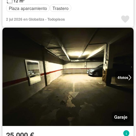
12 m²
Plaza aparcamiento
Trastero
2 jul 2026 en Globaliza - Todopisos
4
fotos
Garaje
25.000 €