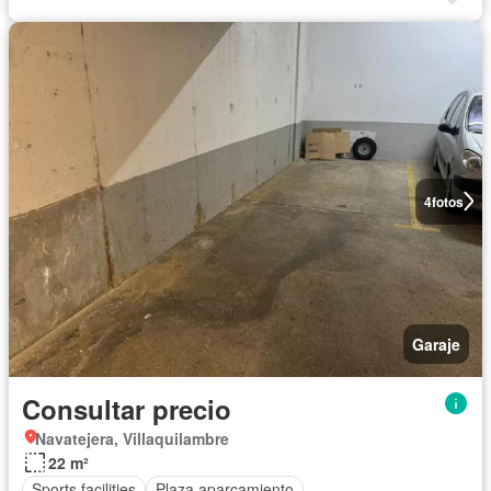
4
fotos
Garaje
Consultar precio
Navatejera, Villaquilambre
22 m²
Sports facilities
Plaza aparcamiento