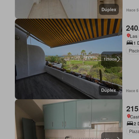
Dúplex
Hace 5 
240
Las 
1 
Pisci
12
fotos
Dúplex
Hace 6 
215
Cast
2 
Plaz