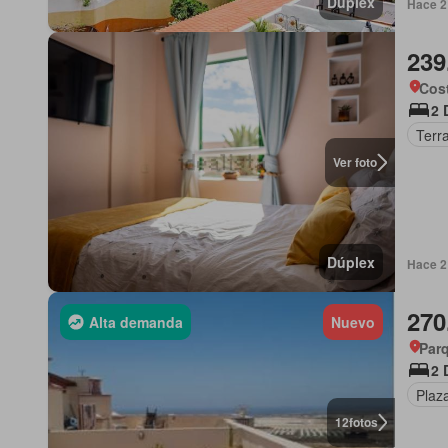
Dúplex
Hace 2 
239
Cost
2 
Terr
Ver foto
Dúplex
Hace 2 
270
Alta demanda
Nuevo
Parq
2 
Plaz
12
fotos