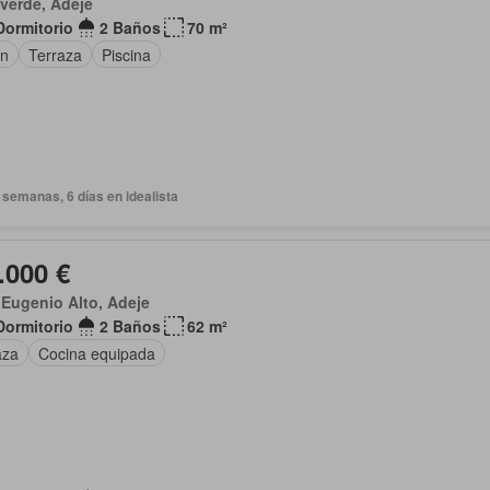
verde, Adeje
Dormitorio
2 Baños
70 m²
ín
Terraza
Piscina
semanas, 6 días en idealista
.000 €
Eugenio Alto, Adeje
Dormitorio
2 Baños
62 m²
aza
Cocina equipada