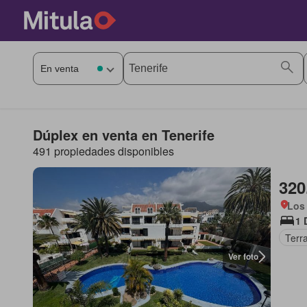
Dúplex en venta en Tenerife
491 propiedades disponibles
320
Los 
1 
Terr
Ver foto