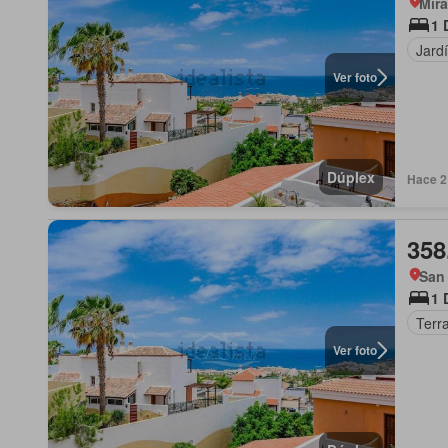
Mira
1 
Jard
Ver foto
Dúplex
Hace 2 
358
San 
1 
Terr
Ver foto