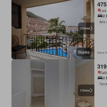
475
Los 
2 
Aire
12
fotos
Dúplex
Hace 5
319
Call
2 
Terr
11
fotos