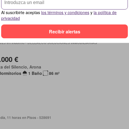
aza
Plaza aparcamiento
Cocina equipada
Al suscribirte aceptas
los términos y condiciones
y
la política de
privacidad
Recibir alertas
 2025 en Indomio - BELLAECO SOLUCIONES INMOBILIARIAS
.000 €
a del Silencio, Arona
Dormitorios
1 Baño
86 m²
día, 11 horas en Pisos - 528691