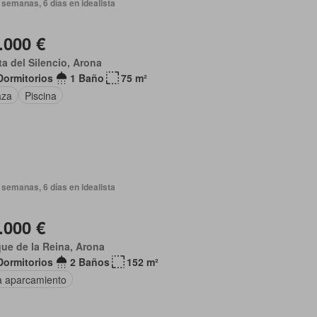
semanas, 6 días en idealista
.000 €
a del Silencio, Arona
Dormitorios
1 Baño
75 m²
aza
Piscina
semanas, 6 días en idealista
.000 €
ue de la Reina, Arona
Dormitorios
2 Baños
152 m²
a aparcamiento