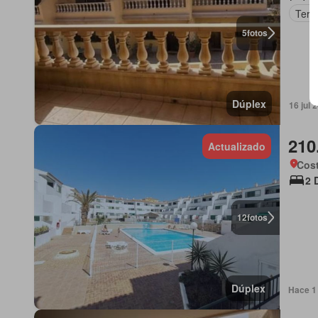
Terr
5
fotos
Dúplex
16 jul
210
Actualizado
Cost
2 
12
fotos
Dúplex
Hace 1 