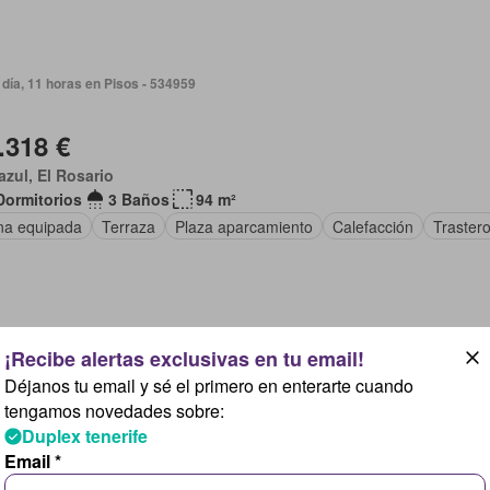
día, 11 horas en Pisos - 534959
.318 €
zul, El Rosario
Dormitorios
3 Baños
94 m²
na equipada
Terraza
Plaza aparcamiento
Calefacción
Traster
 semana, 3 días en Pisos - 533640
Déjanos tu email y sé el primero en enterarte cuando
tengamos novedades sobre:
.000 €
Duplex tenerife
a, Canarias
Email *
Dormitorios
2 Baños
120 m²