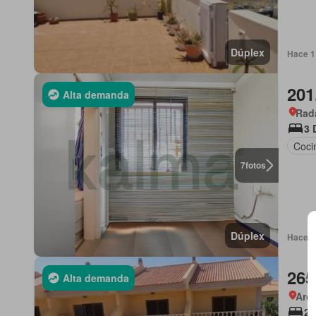
Dúplex
Hace 1 
201
Alta demanda
Rada
3 
Coci
7
fotos
Dúplex
Hace 1
265
Alta demanda
Aron
2 