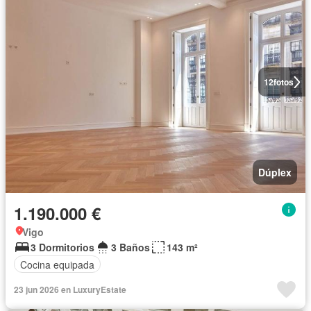
12
fotos
Dúplex
1.190.000 €
Vigo
3 Dormitorios
3 Baños
143 m²
Cocina equipada
23 jun 2026 en LuxuryEstate