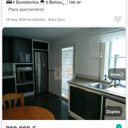
4 Dormitorios
2 Baños
100 m²
Plaza aparcamiento
19 may 2026 en Indomio - Ático Zero
5
fotos
Dúplex