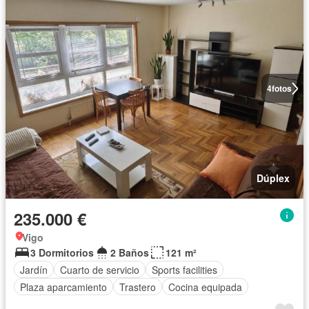
4
fotos
Dúplex
235.000 €
Vigo
3 Dormitorios
2 Baños
121 m²
Jardín
Cuarto de servicio
Sports facilities
Plaza aparcamiento
Trastero
Cocina equipada