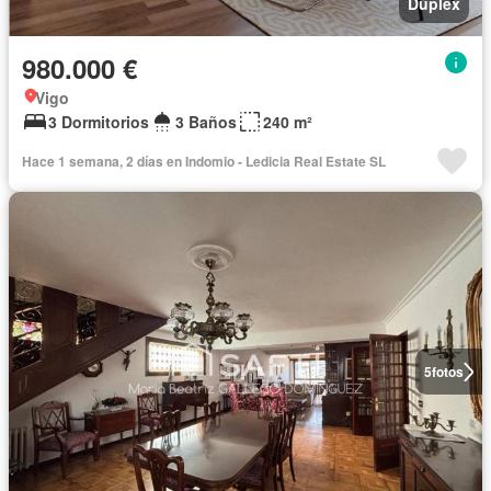
Dúplex
980.000 €
Vigo
3 Dormitorios
3 Baños
240 m²
Hace 1 semana, 2 días en Indomio - Ledicia Real Estate SL
5
fotos