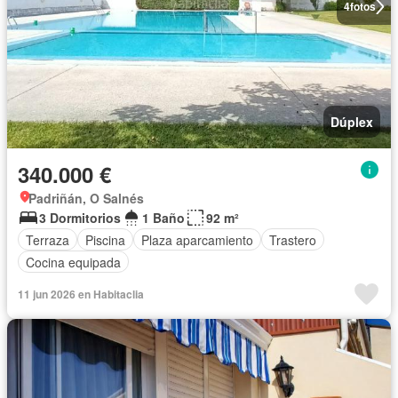
4
fotos
Dúplex
340.000 €
Padriñán, O Salnés
3 Dormitorios
1 Baño
92 m²
Terraza
Piscina
Plaza aparcamiento
Trastero
Cocina equipada
11 jun 2026 en Habitaclia