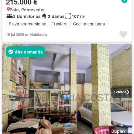
215.000 €
Poio, Pontevedra
3 Dormitorios
2 Baños
107 m²
Plaza aparcamiento
Trastero
Cocina equipada
10 jul 2026 en Habitaclia
Alta demanda
12
fotos
Dúplex