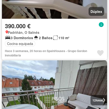
Dúplex
390.000 €
Padriñán, O Salnés
3 Dormitorios
2 Baños
110 m²
Cocina equipada
Hace 3 semanas, 20 horas en SpainHouses - Grupo Gordon
Inmobiliaria
12
fotos