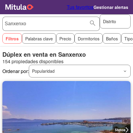
Tus favoritos
Gestionar alertas
Distrito
Filtros
Palabras clave
Precio
Dormitorios
Baños
Tipo
Dúplex en venta en Sanxenxo
154 propiedades disponibles
Ordenar por:
Popularidad
5
fotos