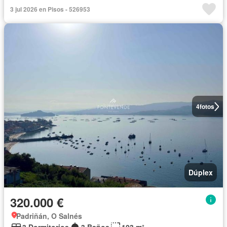
3 jul 2026 en Pisos - 526953
4
fotos
Dúplex
320.000 €
Padriñán, O Salnés