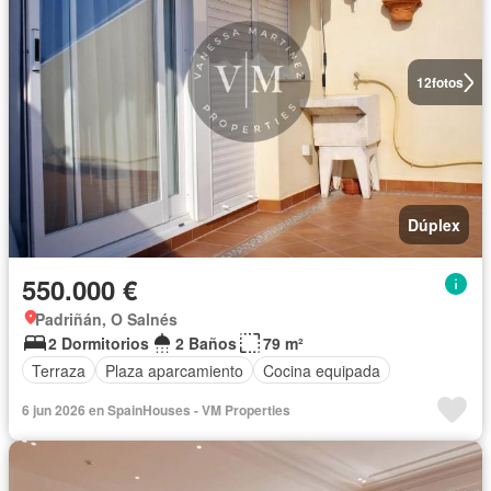
12
fotos
Dúplex
550.000 €
Padriñán, O Salnés
2 Dormitorios
2 Baños
79 m²
Terraza
Plaza aparcamiento
Cocina equipada
6 jun 2026 en SpainHouses - VM Properties