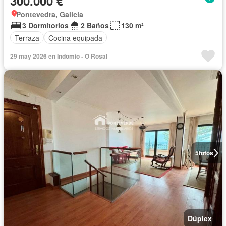
300.000 €
Pontevedra, Galicia
3 Dormitorios
2 Baños
130 m²
Terraza
Cocina equipada
29 may 2026 en Indomio - O Rosal
5
fotos
Dúplex