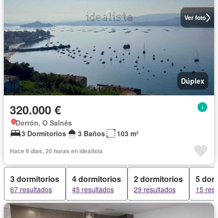
Ver foto
Dúplex
320.000 €
Dorrón, O Salnés
3 Dormitorios
3 Baños
103 m²
Hace 6 días, 20 horas en idealista
3 dormitorios
4 dormitorios
2 dormitorios
5 dor
67 resultados
45 resultados
29 resultados
15 res