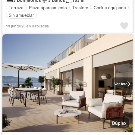
3 Dormitorios
3 Baños
103 m²
Terraza
Plaza aparcamiento
Trastero
Cocina equipada
Sin amueblar
13 jun 2026 en Habitaclia
Ver foto
Dúplex