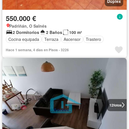
Dúplex
550.000 €
Padriñán, O Salnés
2 Dormitorios
2 Baños
100 m²
Cocina equipada
Terraza
Ascensor
Trastero
Hace 1 semana, 4 días en Pisos - 3226
12
fotos