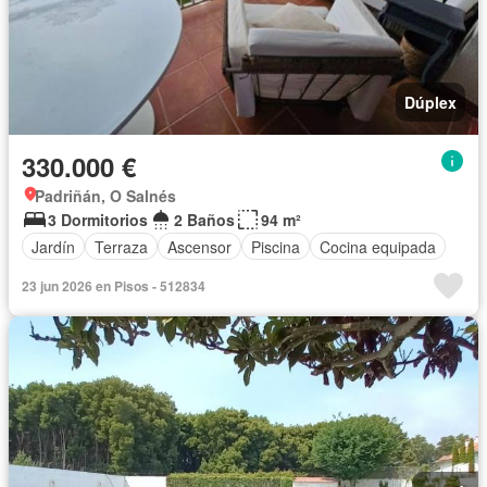
Dúplex
330.000 €
Padriñán, O Salnés
3 Dormitorios
2 Baños
94 m²
Jardín
Terraza
Ascensor
Piscina
Cocina equipada
23 jun 2026 en Pisos - 512834