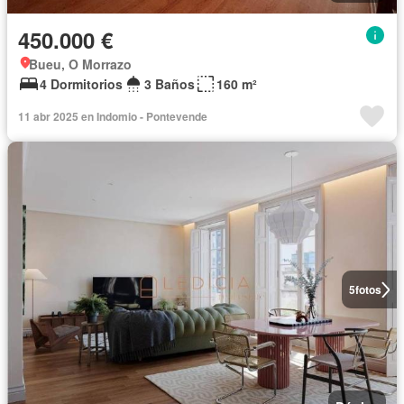
450.000 €
Bueu, O Morrazo
4 Dormitorios
3 Baños
160 m²
11 abr 2025 en Indomio - Pontevende
5
fotos