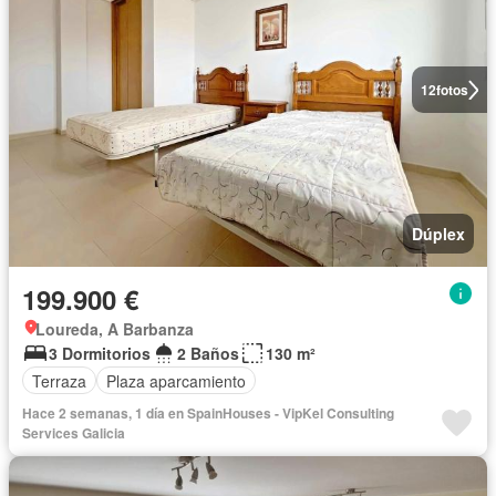
12
fotos
Dúplex
199.900 €
Loureda, A Barbanza
3 Dormitorios
2 Baños
130 m²
Terraza
Plaza aparcamiento
Hace 2 semanas, 1 día en SpainHouses - VipKel Consulting
Services Galicia