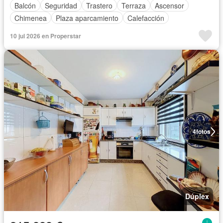
Balcón
Seguridad
Trastero
Terraza
Ascensor
Chimenea
Plaza aparcamiento
Calefacción
10 jul 2026 en Properstar
4
fotos
Dúplex