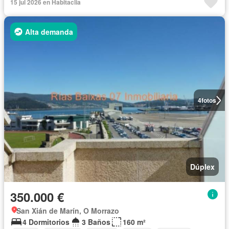
15 jul 2026 en Habitaclia
Alta demanda
4
fotos
Dúplex
350.000 €
San Xián de Marín, O Morrazo
4 Dormitorios
3 Baños
160 m²