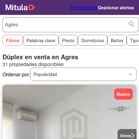
Tus favoritos
Gestionar alertas
Filtros
Palabras clave
Precio
Dormitorios
Baños
Tipo
Dúplex en venta en Agres
31 propiedades disponibles
Ordenar por:
Popularidad
Nuevo
5
fotos