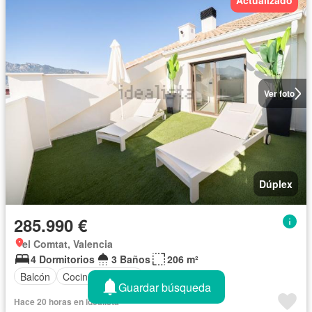
Actualizado
Ver foto
Dúplex
285.990 €
el Comtat, Valencia
4 Dormitorios
3 Baños
206 m²
Balcón
Cocina equipada
Guardar búsqueda
Hace 20 horas en idealista