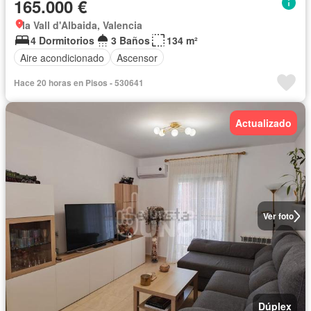
165.000 €
la Vall d'Albaida, Valencia
4 Dormitorios
3 Baños
134 m²
Aire acondicionado
Ascensor
Hace 20 horas en Pisos - 530641
Actualizado
Ver foto
Dúplex