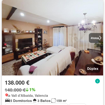
4
fotos
Dúplex
138.000 €
140.000 €
1%
la Vall d'Albaida, Valencia
5 Dormitorios
3 Baños
159 m²