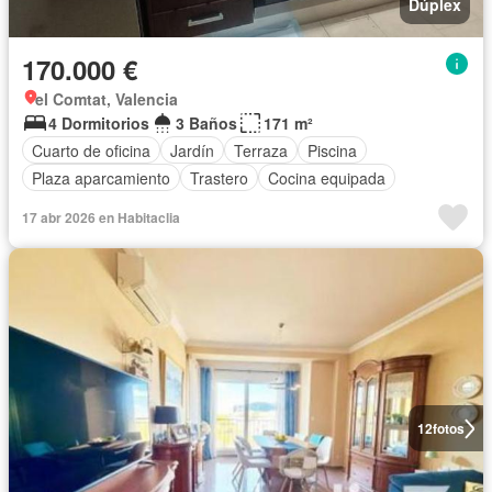
Dúplex
170.000 €
el Comtat, Valencia
4 Dormitorios
3 Baños
171 m²
Cuarto de oficina
Jardín
Terraza
Piscina
Plaza aparcamiento
Trastero
Cocina equipada
17 abr 2026 en Habitaclia
12
fotos