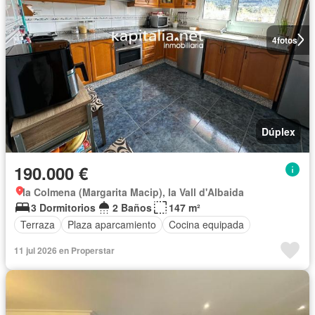
4
fotos
Dúplex
190.000 €
la Colmena (Margarita Macip), la Vall d'Albaida
3 Dormitorios
2 Baños
147 m²
Terraza
Plaza aparcamiento
Cocina equipada
11 jul 2026 en Properstar