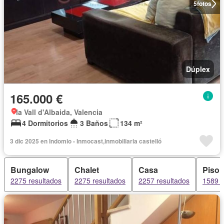
5
fotos
Dúplex
165.000 €
la Vall d'Albaida, Valencia
4 Dormitorios
3 Baños
134 m²
3 dic 2025 en Indomio - Inmocast,inmobiliaria castelló
Bungalow
Chalet
Casa
Piso
2275 resultados
2275 resultados
2257 resultados
1589 r