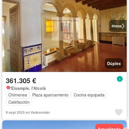
4
fotos
Dúplex
361.305 €
l'Eixample, l'Alcoià
Chimenea
Plaza aparcamiento
Cocina equipada
Calefacción
9 sept 2025 en Vadevender