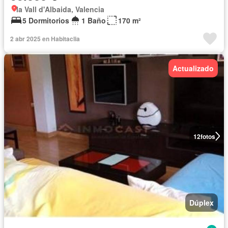
la Vall d'Albaida, Valencia
5 Dormitorios
1 Baño
170 m²
2 abr 2025 en Habitaclia
Actualizado
12
fotos
Dúplex