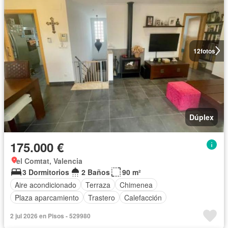
12
fotos
Dúplex
175.000 €
el Comtat, Valencia
3 Dormitorios
2 Baños
90 m²
Aire acondicionado
Terraza
Chimenea
Plaza aparcamiento
Trastero
Calefacción
2 jul 2026 en Pisos - 529980