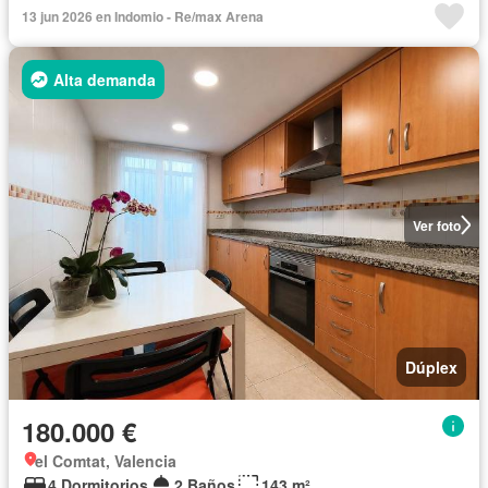
13 jun 2026 en Indomio - Re/max Arena
Alta demanda
Ver foto
Dúplex
180.000 €
el Comtat, Valencia
4 Dormitorios
2 Baños
143 m²