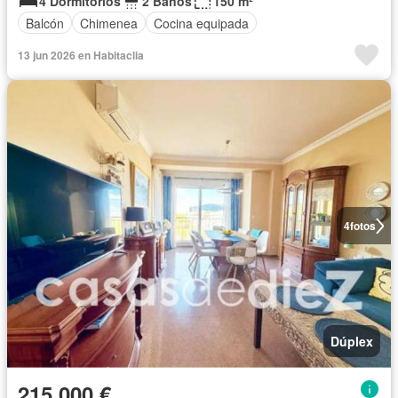
4 Dormitorios
2 Baños
150 m²
Balcón
Chimenea
Cocina equipada
13 jun 2026 en Habitaclia
4
fotos
Dúplex
215.000 €