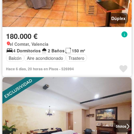
Dúplex
180.000 €
el Comtat, Valencia
4 Dormitorios
2 Baños
150 m²
Balcón
Aire acondicionado
Trastero
Hace 6 días, 20 horas en Pisos - 526994
5
fotos