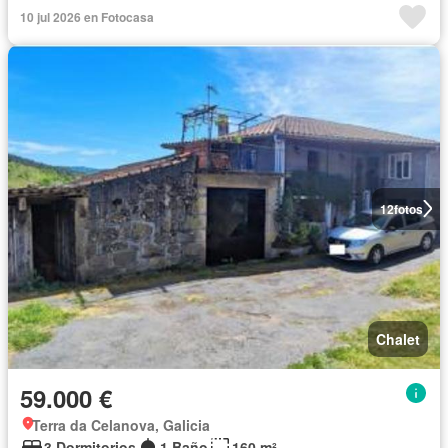
10 jul 2026 en Fotocasa
12
fotos
Chalet
59.000 €
Terra da Celanova, Galicia
3 Dormitorios
1 Baño
160 m²