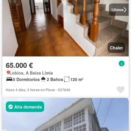
12
fotos
Chalet
65.000 €
Lobios, A Baixa Limia
5 Dormitorios
2 Baños
120 m²
Hace 4 días, 3 horas en Pisos - 527849
Alta demanda