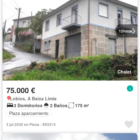
12
fotos
Chalet
75.000 €
Lobios, A Baixa Limia
3 Dormitorios
2 Baños
175 m²
Plaza aparcamiento
3 jul 2026 en Pisos - 993314