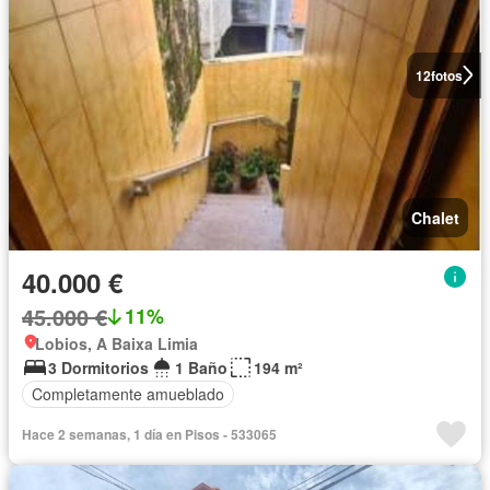
12
fotos
Chalet
40.000 €
45.000 €
11%
Lobios, A Baixa Limia
3 Dormitorios
1 Baño
194 m²
Completamente amueblado
Hace 2 semanas, 1 día en Pisos - 533065