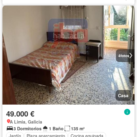
4
fotos
Casa
49.000 €
A Limia, Galicia
3 Dormitorios
1 Baño
135 m²
Jardín
Plaza aparcamiento
Cocina equipada