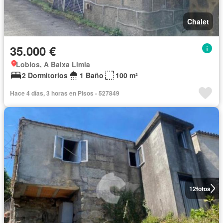
Chalet
35.000 €
Lobios, A Baixa Limia
2 Dormitorios
1 Baño
100 m²
Hace 4 días, 3 horas en Pisos - 527849
12
fotos