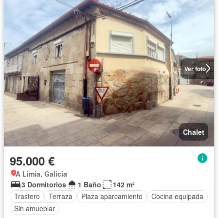
Ver foto
Chalet
95.000 €
A Limia, Galicia
3 Dormitorios
1 Baño
142 m²
Trastero
Terraza
Plaza aparcamiento
Cocina equipada
Sin amueblar