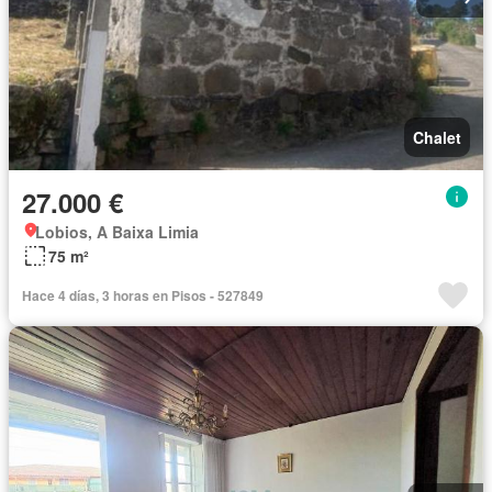
Chalet
27.000 €
Lobios, A Baixa Limia
75 m²
Hace 4 días, 3 horas en Pisos - 527849