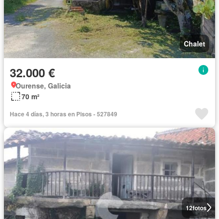
Chalet
32.000 €
Ourense, Galicia
70 m²
Hace 4 días, 3 horas en Pisos - 527849
12
fotos