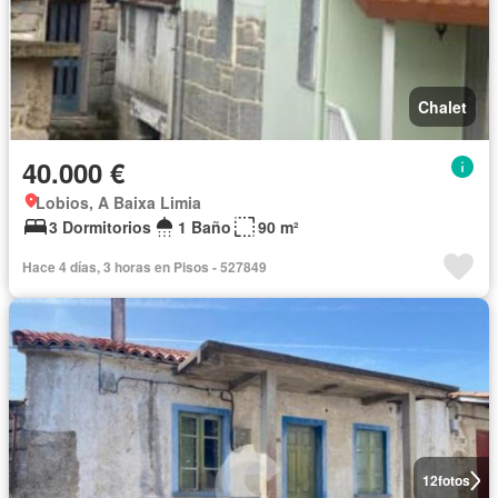
Chalet
40.000 €
Lobios, A Baixa Limia
3 Dormitorios
1 Baño
90 m²
Hace 4 días, 3 horas en Pisos - 527849
12
fotos