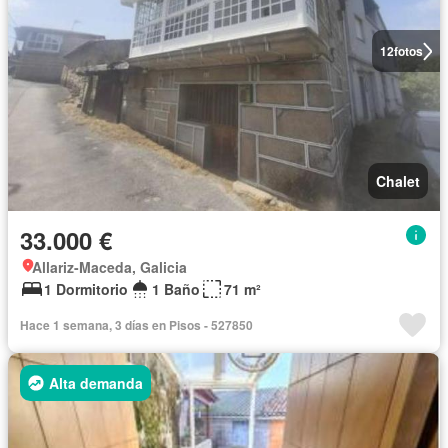
12
fotos
Chalet
33.000 €
Allariz-Maceda, Galicia
1 Dormitorio
1 Baño
71 m²
Hace 1 semana, 3 días en Pisos - 527850
Alta demanda