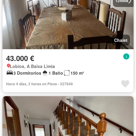
12
fotos
Chalet
43.000 €
Lobios, A Baixa Limia
3 Dormitorios
1 Baño
150 m²
Hace 4 días, 3 horas en Pisos - 527849