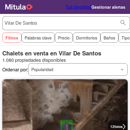
Tus favoritos
Gestionar alertas
Filtros
Palabras clave
Precio
Dormitorios
Baños
Tipo
Chalets en venta en Vilar De Santos
1.080 propiedades disponibles
Ordenar por:
Popularidad
12
fotos