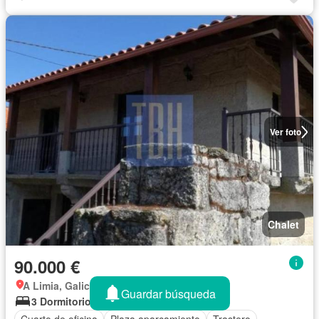
Ver foto
Chalet
90.000 €
A Limia, Galicia
Guardar búsqueda
3 Dormitorios
2 Baños
120 m²
Cuarto de oficina
Plaza aparcamiento
Trastero