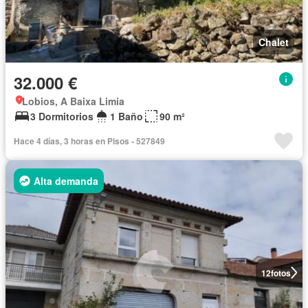
Chalet
32.000 €
Lobios, A Baixa Limia
3 Dormitorios
1 Baño
90 m²
Hace 4 días, 3 horas en Pisos - 527849
Alta demanda
12
fotos