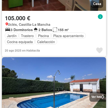
Casa
105.000 €
Uclés, Castilla-La Mancha
3 Dormitorios
2 Baños
155 m²
Jardín
Trastero
Piscina
Plaza aparcamiento
Cocina equipada
Calefacción
20 ago 2025 en Habitaclia
Ver foto