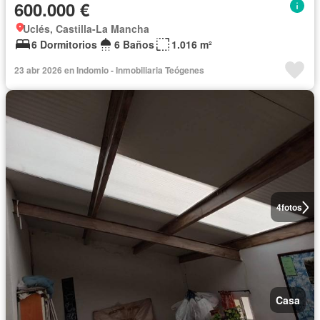
600.000 €
Uclés, Castilla-La Mancha
6 Dormitorios
6 Baños
1.016 m²
23 abr 2026 en Indomio - Inmobiliaria Teógenes
4
fotos
Casa