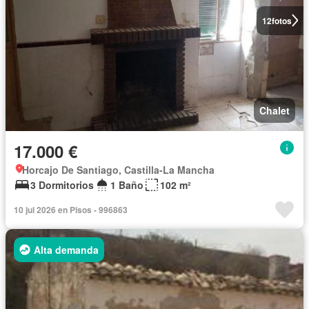
12
fotos
Chalet
17.000 €
Horcajo De Santiago, Castilla-La Mancha
3 Dormitorios
1 Baño
102 m²
10 jul 2026 en Pisos - 996863
Alta demanda