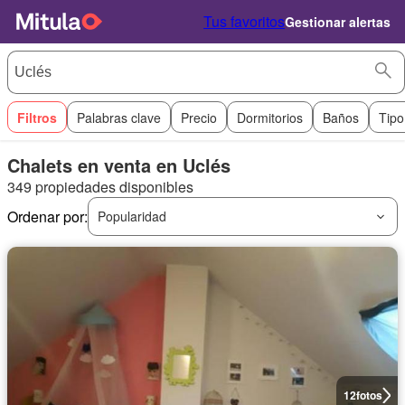
Tus favoritos
Gestionar alertas
Filtros
Palabras clave
Precio
Dormitorios
Baños
Tipo
Chalets en venta en Uclés
349 propiedades disponibles
Ordenar por:
Popularidad
12
fotos