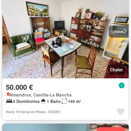
12
fotos
Chalet
50.000 €
Almendros, Castilla-La Mancha
3 Dormitorios
1 Baño
140 m²
Hace 19 horas en Pisos - 535061