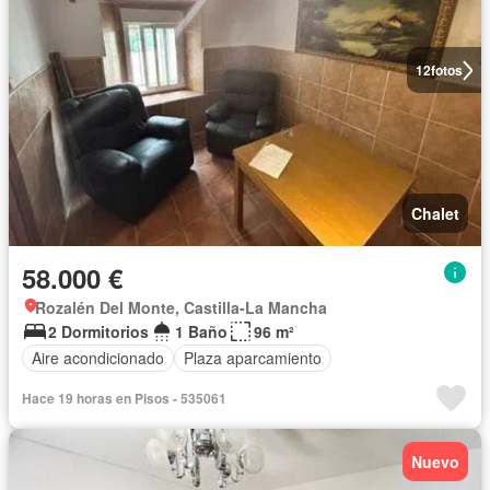
12
fotos
Chalet
58.000 €
Rozalén Del Monte, Castilla-La Mancha
2 Dormitorios
1 Baño
96 m²
Aire acondicionado
Plaza aparcamiento
Hace 19 horas en Pisos - 535061
Nuevo