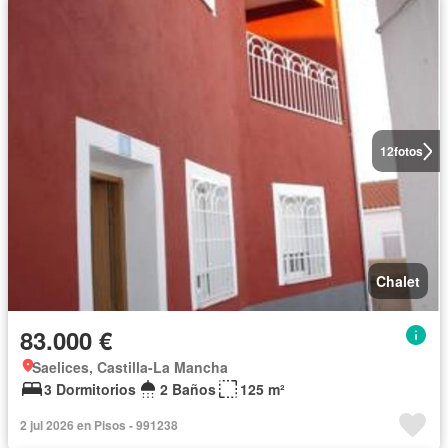
12
fotos
Chalet
83.000 €
Saelices, Castilla-La Mancha
3 Dormitorios
2 Baños
125 m²
2 jul 2026 en Pisos - 991238