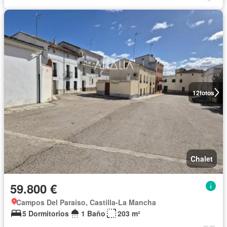
12
fotos
Chalet
59.800 €
Campos Del Paraíso, Castilla-La Mancha
5 Dormitorios
1 Baño
203 m²