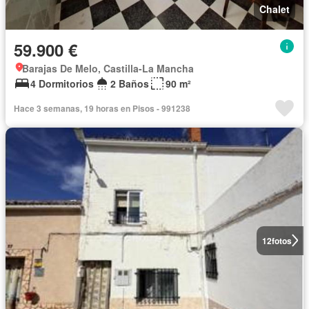
Chalet
59.900 €
Barajas De Melo, Castilla-La Mancha
4 Dormitorios
2 Baños
90 m²
Hace 3 semanas, 19 horas en Pisos - 991238
12
fotos