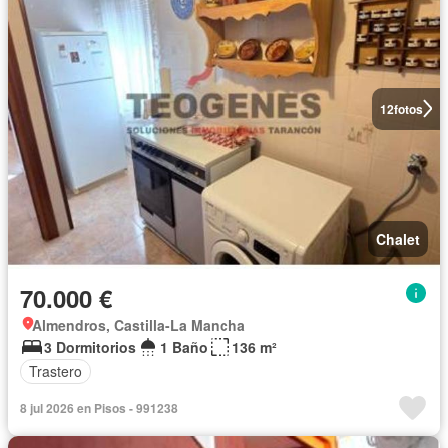
12
fotos
Chalet
70.000 €
Almendros, Castilla-La Mancha
3 Dormitorios
1 Baño
136 m²
Trastero
8 jul 2026 en Pisos - 991238