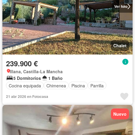
Ver foto
Chalet
239.900 €
Illana, Castilla-La Mancha
5 Dormitorios
1 Baño
Cocina equipada
Chimenea
Piscina
Parrilla
21 abr 2026 en Fotocasa
Nuevo