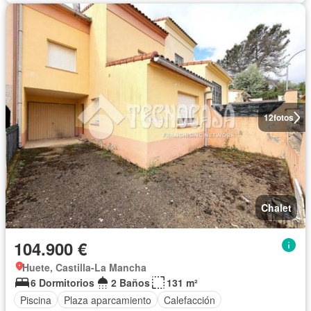
12
fotos
Chalet
104.900 €
Huete, Castilla-La Mancha
6 Dormitorios
2 Baños
131 m²
Piscina
Plaza aparcamiento
Calefacción