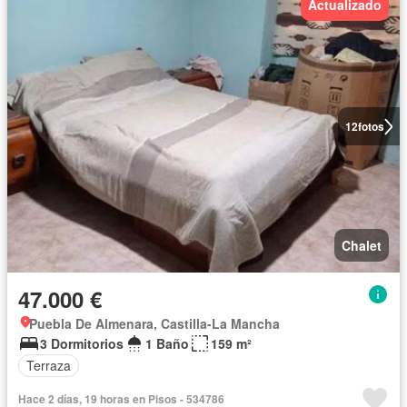
Actualizado
12
fotos
Chalet
47.000 €
Puebla De Almenara, Castilla-La Mancha
3 Dormitorios
1 Baño
159 m²
Terraza
Hace 2 días, 19 horas en Pisos - 534786