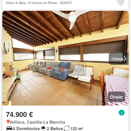
Hace 6 días, 19 horas en Pisos - 528557
12
fotos
Chalet
74.900 €
Vellisca, Castilla-La Mancha
5 Dormitorios
2 Baños
122 m²