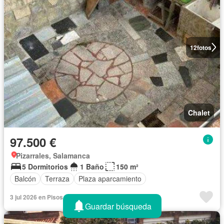
12
fotos
Chalet
97.500 €
Pizarrales, Salamanca
5 Dormitorios
1 Baño
150 m²
Balcón
Terraza
Plaza aparcamiento
3 jul 2026 en Pisos - 992184
Guardar búsqueda