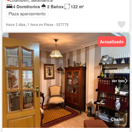
4 Dormitorios
2 Baños
122 m²
Plaza aparcamiento
Hace 2 días, 1 hora en Pisos - 527775
Actualizado
Ver foto
Chalet