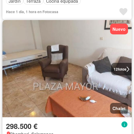
Jardín
Terraza
Cocina equipada
Hace 1 día, 1 hora en Fotocasa
Nuevo
12
fotos
Chalet
298.500 €
Chamberí, Salamanca