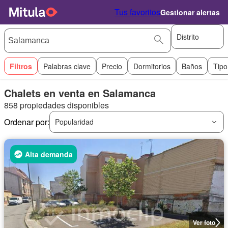
Tus favoritos
Gestionar alertas
Distrito
Filtros
Palabras clave
Precio
Dormitorios
Baños
Tipo
Chalets en venta en Salamanca
858 propiedades disponibles
Ordenar por:
Popularidad
Alta demanda
Ver foto