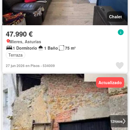
Chalet
47.990 €
Mieres, Asturias
1 Dormitorio
1 Baño
75 m²
Terraza
27 jun 2026 en Pisos - 534009
Actualizado
12
fotos