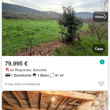
4
fotos
Casa
79.995 €
Las Regueras, Asturias
1 Dormitorio
1 Baño
41 m²
8 may 2026 en Habitaclia