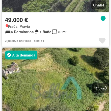
Chalet
49.000 €
Praúa, Pravia
4 Dormitorios
1 Baño
70 m²
2 jul 2026 en Pisos - 520164
Alta demanda
12
fotos