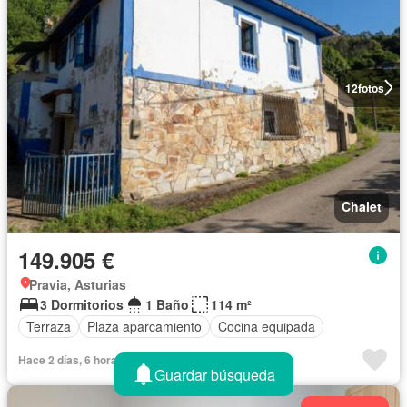
12
fotos
Chalet
149.905 €
Pravia, Asturias
3 Dormitorios
1 Baño
114 m²
Terraza
Plaza aparcamiento
Cocina equipada
Hace 2 días, 6 horas en Pisos - 524220
Guardar búsqueda