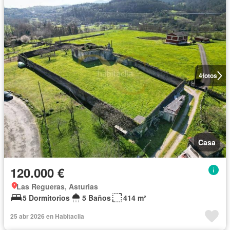
4
fotos
Casa
120.000 €
Las Regueras, Asturias
5 Dormitorios
5 Baños
414 m²
25 abr 2026 en Habitaclia