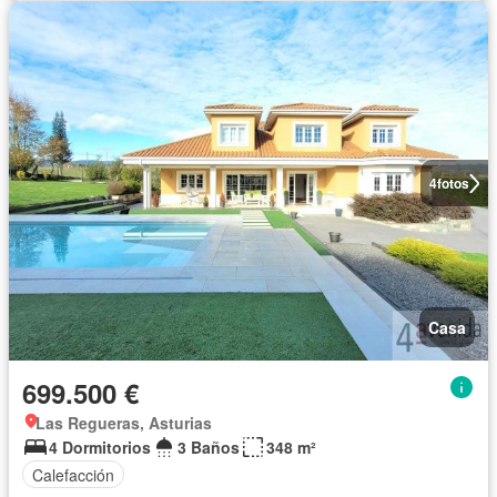
4
fotos
Casa
699.500 €
Las Regueras, Asturias
4 Dormitorios
3 Baños
348 m²
Calefacción