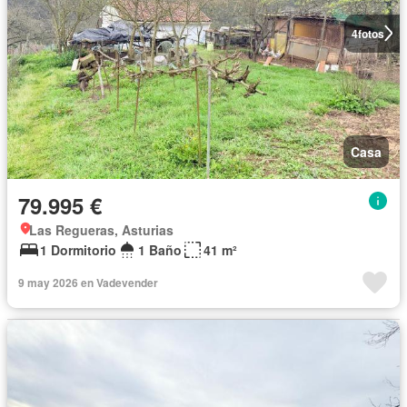
4
fotos
Casa
79.995 €
Las Regueras, Asturias
1 Dormitorio
1 Baño
41 m²
9 may 2026 en Vadevender