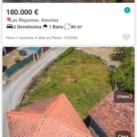
180.000 €
Las Regueras, Asturias
3 Dormitorios
1 Baño
90 m²
Hace 1 semana, 5 días en Pisos - 515028
12
fotos
Casa