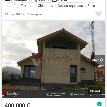
Jardín
Trastero
Chimenea
Cocina equipada
Patio
19 may 2026 en Thinkspain
8
fotos
Chalet
400.000 €