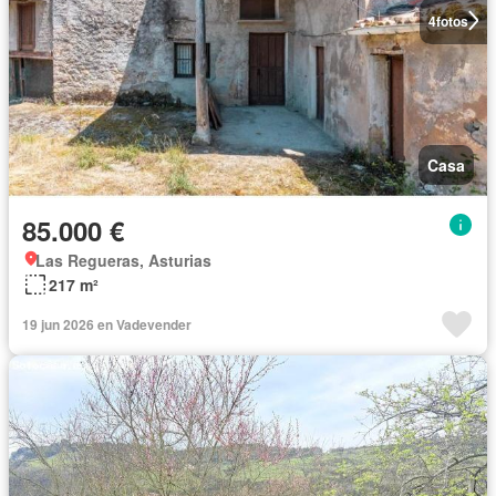
4
fotos
Casa
85.000 €
Las Regueras, Asturias
217 m²
19 jun 2026 en Vadevender