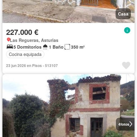
Casa
227.000 €
Las Regueras, Asturias
5 Dormitorios
1 Baño
350 m²
Cocina equipada
23 jun 2026 en Pisos - 513107
4
fotos