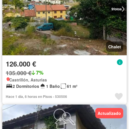
9
fotos
Chalet
126.000 €
135.000 €
7%
Castrillón, Asturias
2 Dormitorios
1 Baño
61 m²
Hace 1 día, 6 horas en Pisos - 530506
Actualizado