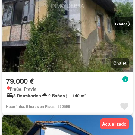
12
fotos
Chalet
79.000 €
Praúa, Pravia
3 Dormitorios
2 Baños
140 m²
Hace 1 día, 6 horas en Pisos - 530506
Actualizado