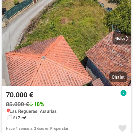
4
fotos
Chalet
70.000 €
85.000 €
18%
Las Regueras, Asturias
217 m²
Hace 1 semana, 2 días en Properstar