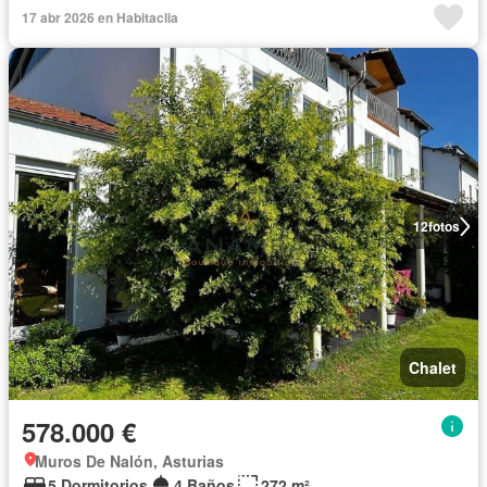
17 abr 2026 en Habitaclia
12
fotos
Chalet
578.000 €
Muros De Nalón, Asturias
5 Dormitorios
4 Baños
272 m²