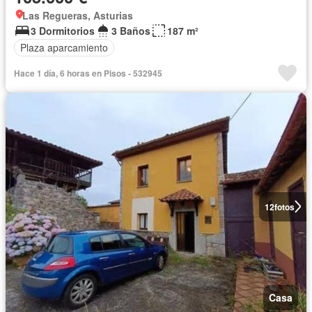
Las Regueras, Asturias
3 Dormitorios
3 Baños
187 m²
Plaza aparcamiento
Hace 1 día, 6 horas en Pisos - 532945
12
fotos
Casa