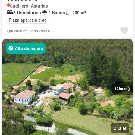
Cudillero, Asturias
3 Dormitorios
2 Baños
200 m²
Plaza aparcamiento
1 jul 2026 en Pisos - 993102
Alta demanda
12
fotos
Chalet