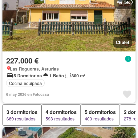
Ver foto
Chalet
227.000 €
Las Regueras, Asturias
5 Dormitorios
1 Baño
300 m²
Cocina equipada
6 may 2026 en Fotocasa
3 dormitorios
4 dormitorios
5 dormitorios
2 dor
689 resultados
593 resultados
400 resultados
278 re