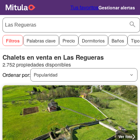
Tus favoritos
Gestionar alertas
Filtros
Palabras clave
Precio
Dormitorios
Baños
Tipo
Chalets en venta en Las Regueras
2.752 propiedades disponibles
Ordenar por:
Popularidad
Ver foto