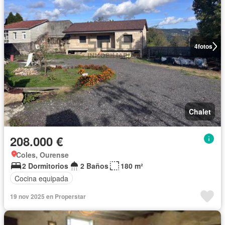
4
fotos
Chalet
208.000 €
Coles, Ourense
2 Dormitorios
2 Baños
180 m²
Cocina equipada
19 nov 2025 en Properstar