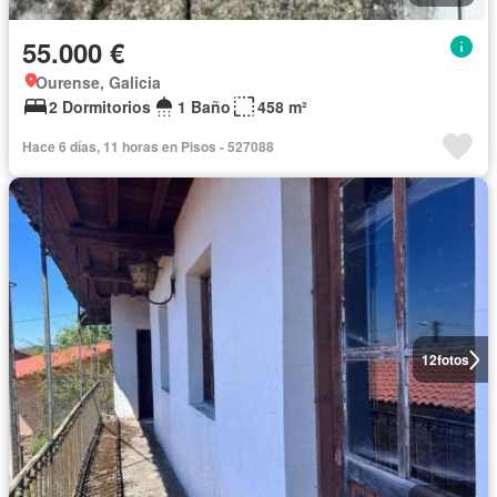
55.000 €
Ourense, Galicia
2 Dormitorios
1 Baño
458 m²
Hace 6 días, 11 horas en Pisos - 527088
12
fotos