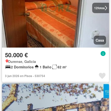
12
fotos
Casa
50.000 €
Ourense, Galicia
2 Dormitorios
1 Baño
62 m²
3 jun 2026 en Pisos - 530754