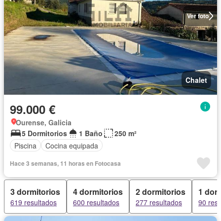
Ver foto
Chalet
99.000 €
Ourense, Galicia
5 Dormitorios
1 Baño
250 m²
Piscina
Cocina equipada
Hace 3 semanas, 11 horas en Fotocasa
3 dormitorios
4 dormitorios
2 dormitorios
1 dorm
619 resultados
600 resultados
277 resultados
90 res