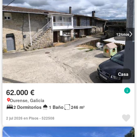
12
fotos
Casa
62.000 €
Ourense, Galicia
2 Dormitorios
1 Baño
246 m²
2 jul 2026 en Pisos - 522508