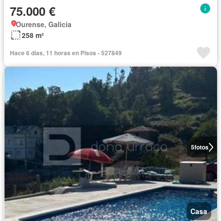
75.000 €
Ourense, Galicia
258 m²
Hace 6 días, 11 horas en Pisos - 527849
5
fotos
Casa