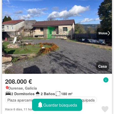
9
fotos
Casa
208.000 €
Ourense, Galicia
2 Dormitorios
2 Baños
180 m²
Plaza aparcamiento
Calefacción
Cocina equipada
Guardar búsqueda
Hace 6 días, 11 horas en Pisos - 527088