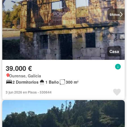
6
fotos
Casa
39.000 €
Ourense, Galicia
2 Dormitorios
1 Baño
300 m²
3 jun 2026 en Pisos - 530644