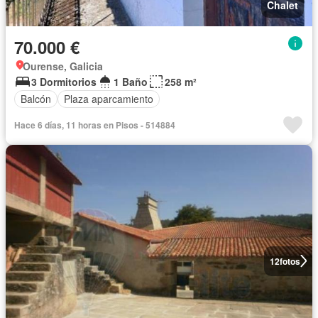
Chalet
70.000 €
Ourense, Galicia
3 Dormitorios
1 Baño
258 m²
Balcón
Plaza aparcamiento
Hace 6 días, 11 horas en Pisos - 514884
12
fotos