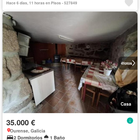
Hace 6 días, 11 horas en Pisos - 527849
4
fotos
Casa
35.000 €
Ourense, Galicia
2 Dormitorios
1 Baño