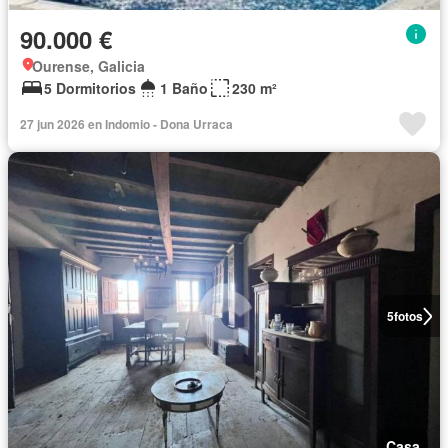
90.000 €
Ourense, Galicia
5 Dormitorios
1 Baño
230 m²
27 jun 2026 en Indomio - Dona Urraca
5
fotos
Casa