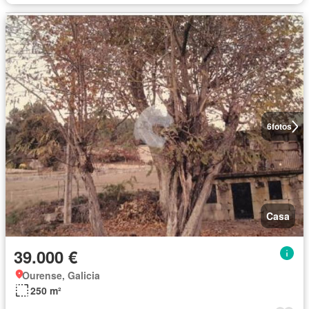
6
fotos
Casa
39.000 €
Ourense, Galicia
250 m²