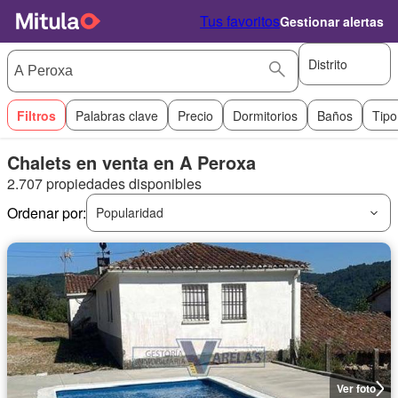
Tus favoritos
Gestionar alertas
Distrito
Filtros
Palabras clave
Precio
Dormitorios
Baños
Tipo
Chalets en venta en A Peroxa
2.707 propiedades disponibles
Ordenar por:
Popularidad
Ver foto