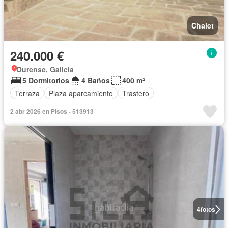
Chalet
240.000 €
Ourense, Galicia
5 Dormitorios
4 Baños
400 m²
Terraza
Plaza aparcamiento
Trastero
2 abr 2026 en Pisos - 513913
4
fotos