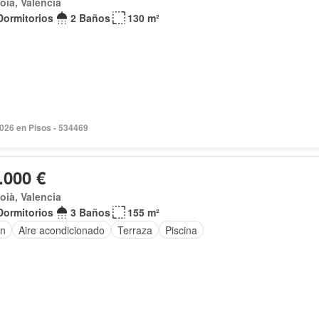
coià, Valencia
Dormitorios
2 Baños
130 m²
2026 en Pisos - 534469
.000 €
coià, Valencia
Dormitorios
3 Baños
155 m²
ín
Aire acondicionado
Terraza
Piscina