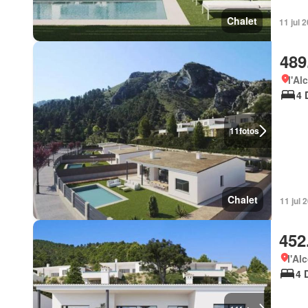
Chalet
11 jul 
489
l'Al
4 
11
fotos
Chalet
11 jul 
452
l'Al
4 