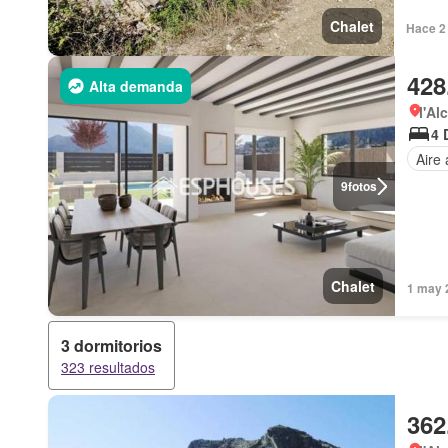
Chalet
Hace 2
428
Alta demanda
l'Al
4 
Aire
9
fotos
Chalet
1 may 
3 dormitorios
323 resultados
362