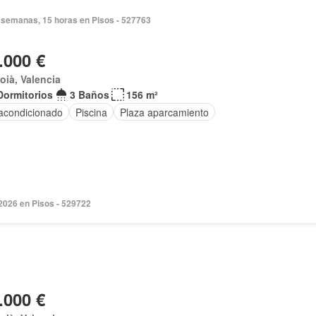
 semanas, 15 horas en Pisos - 527763
.000 €
coià, Valencia
Dormitorios
3 Baños
156 m²
 acondicionado
Piscina
Plaza aparcamiento
2026 en Pisos - 529722
.000 €