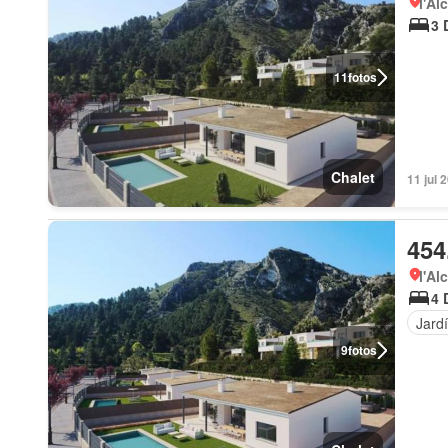
l'Al
3 
11
fotos
Chalet
11 jul 
454
l'Al
4 
Jard
9
fotos