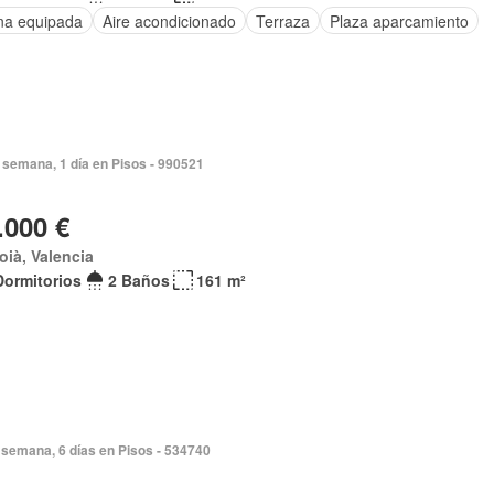
na equipada
Aire acondicionado
Terraza
Plaza aparcamiento
 semana, 1 día en Pisos - 990521
.000 €
coià, Valencia
Dormitorios
2 Baños
161 m²
semana, 6 días en Pisos - 534740