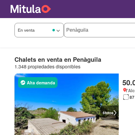
Chalets en venta en Penàguila
1.348 propiedades disponibles
50.
Alta demanda
l'Al
87
6
fotos