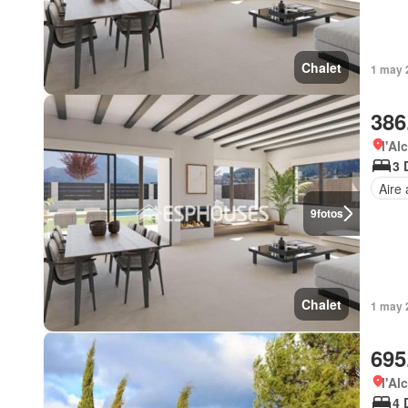
Chalet
1 may 
386
l'Al
3 
Aire
9
fotos
Chalet
1 may 
695
l'Al
4 