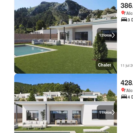
386
l'Al
3 
12
fotos
Chalet
11 jul 
428
l'Al
4 
11
fotos