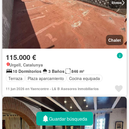
4
fotos
Chalet
115.000 €
Urgell, Catalunya
10 Dormitorios
3 Baños
846 m²
Terraza
Plaza aparcamiento
Cocina equipada
11 jun 2026 en Yaencontre - L& B Asesores Inmobiliarios
Guardar búsqueda