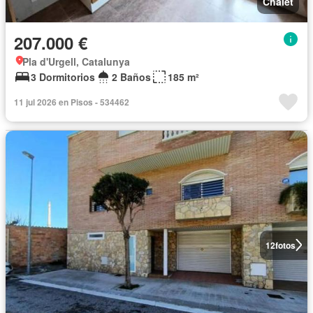
Chalet
207.000 €
Pla d'Urgell, Catalunya
3 Dormitorios
2 Baños
185 m²
11 jul 2026 en Pisos - 534462
12
fotos