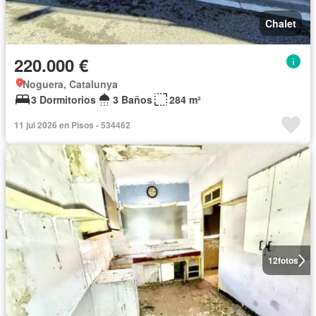
Chalet
220.000 €
Noguera, Catalunya
3 Dormitorios
3 Baños
284 m²
11 jul 2026 en Pisos - 534462
12
fotos