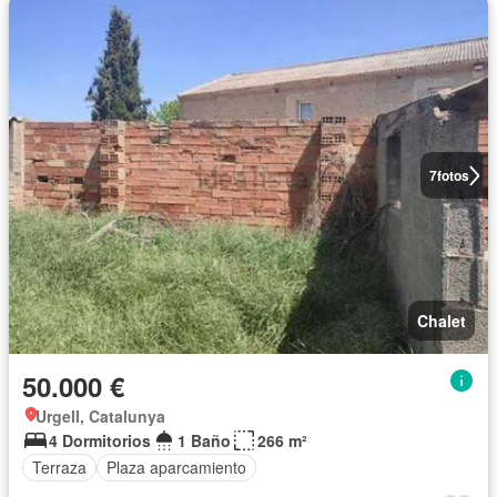
7
fotos
Chalet
50.000 €
Urgell, Catalunya
4 Dormitorios
1 Baño
266 m²
Terraza
Plaza aparcamiento