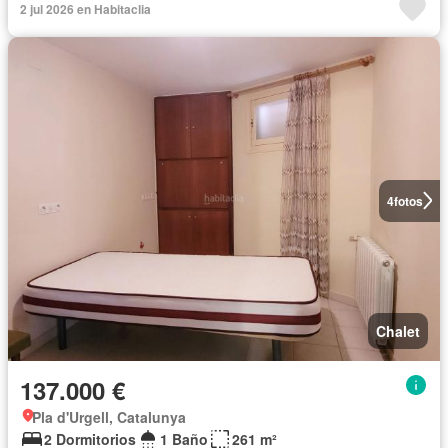
2 jul 2026 en Habitaclia
4
fotos
Chalet
137.000 €
Pla d'Urgell, Catalunya
2 Dormitorios
1 Baño
261 m²