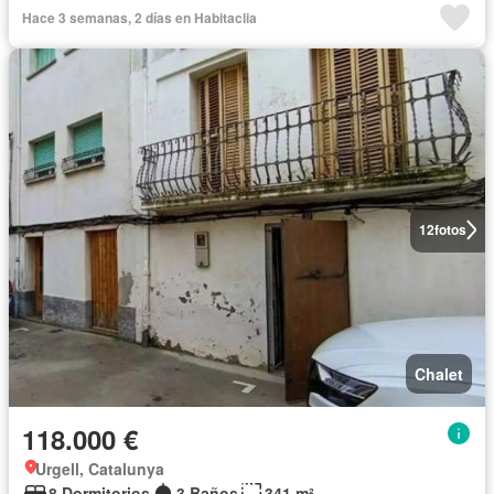
Hace 3 semanas, 2 días en Habitaclia
12
fotos
Chalet
118.000 €
Urgell, Catalunya
8 Dormitorios
3 Baños
341 m²