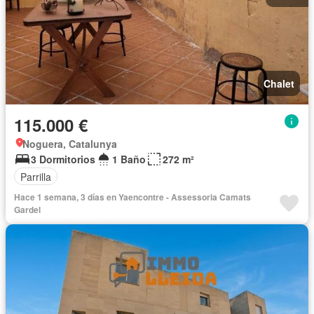
Chalet
115.000 €
Noguera, Catalunya
3 Dormitorios
1 Baño
272 m²
Parrilla
Hace 1 semana, 3 días en Yaencontre - Assessoria Camats
Gardel