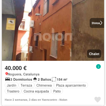
3
fotos
Chalet
40.000 €
Noguera, Catalunya
3 Dormitorios
2 Baños
154 m²
Jardín
Terraza
Chimenea
Plaza aparcamiento
Trastero
Cocina equipada
Patio
Hace 2 semanas, 3 días en Yaencontre - Nolon