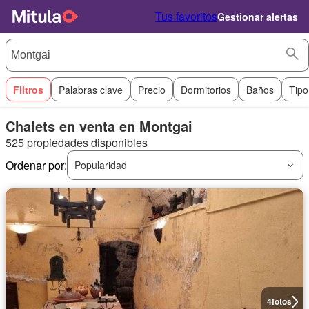
Tus favoritos
Gestionar alertas
Filtros
Palabras clave
Precio
Dormitorios
Baños
Tipo
Chalets en venta en Montgai
525 propiedades disponibles
Ordenar por:
Popularidad
4
fotos