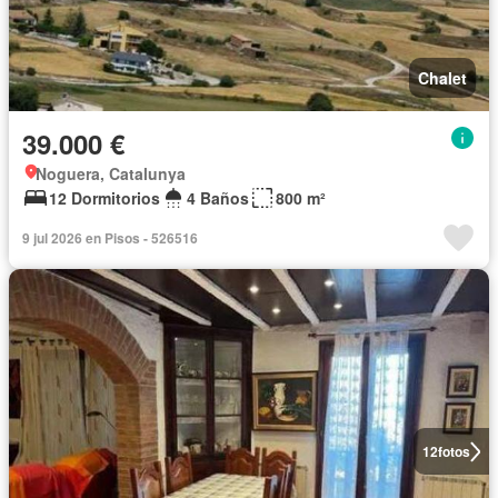
Chalet
39.000 €
Noguera, Catalunya
12 Dormitorios
4 Baños
800 m²
9 jul 2026 en Pisos - 526516
12
fotos