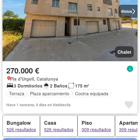
4
fotos
Chalet
270.000 €
Pla d'Urgell, Catalunya
3 Dormitorios
2 Baños
175 m²
Terraza
Plaza aparcamiento
Cocina equipada
Hace 1 semana, 4 días en Habitaclia
Bungalow
Casa
Piso
Apartam
526 resultados
526 resultados
309 resultados
309 resul