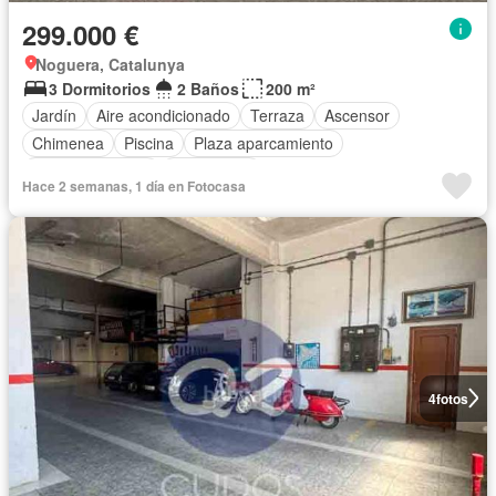
299.000 €
Noguera, Catalunya
3 Dormitorios
2 Baños
200 m²
Jardín
Aire acondicionado
Terraza
Ascensor
Chimenea
Piscina
Plaza aparcamiento
Cocina equipada
Calefacción
Hace 2 semanas, 1 día en Fotocasa
4
fotos