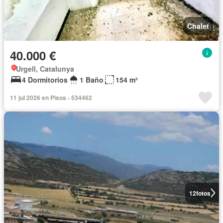
Chalet
40.000 €
Urgell, Catalunya
4 Dormitorios
1 Baño
154 m²
11 jul 2026 en Pisos - 534462
12
fotos