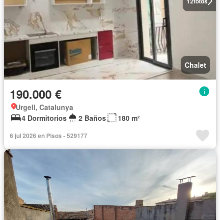
12
fotos
Chalet
190.000 €
Urgell, Catalunya
4 Dormitorios
2 Baños
180 m²
6 jul 2026 en Pisos - 529177