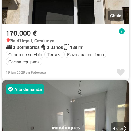
Chalet
170.000 €
Pla d'Urgell, Catalunya
3 Dormitorios
3 Baños
189 m²
Cuarto de servicio
Terraza
Plaza aparcamiento
Cocina equipada
19 jun 2026 en Fotocasa
Alta demanda
4
fotos