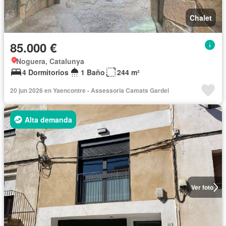
Chalet
85.000 €
Noguera, Catalunya
4 Dormitorios
1 Baño
244 m²
20 jun 2026 en Yaencontre - Assessoria Camats Gardel
Alta demanda
Ver foto