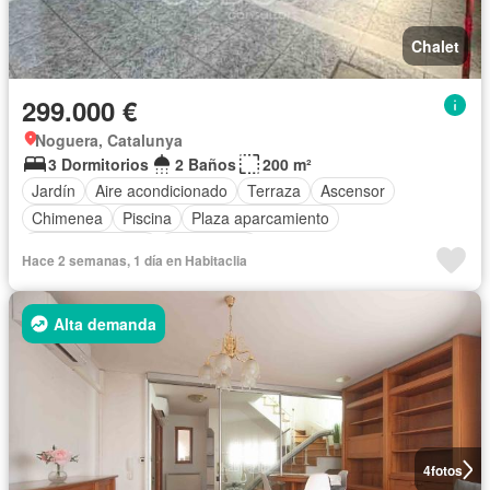
Chalet
299.000 €
Noguera, Catalunya
3 Dormitorios
2 Baños
200 m²
Jardín
Aire acondicionado
Terraza
Ascensor
Chimenea
Piscina
Plaza aparcamiento
Cocina equipada
Calefacción
Hace 2 semanas, 1 día en Habitaclia
Alta demanda
4
fotos