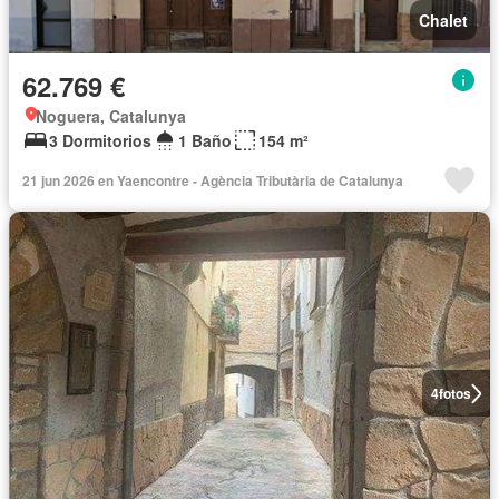
Chalet
62.769 €
Noguera, Catalunya
3 Dormitorios
1 Baño
154 m²
21 jun 2026 en Yaencontre - Agència Tributària de Catalunya
4
fotos