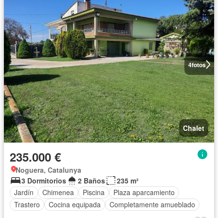
4
fotos
Chalet
235.000 €
Noguera, Catalunya
3 Dormitorios
2 Baños
235 m²
Jardín
Chimenea
Piscina
Plaza aparcamiento
Trastero
Cocina equipada
Completamente amueblado