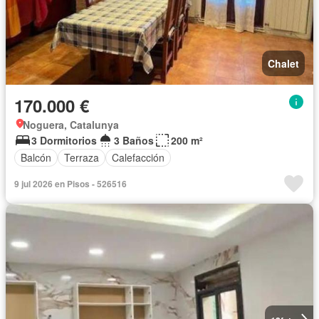
Chalet
170.000 €
Noguera, Catalunya
3 Dormitorios
3 Baños
200 m²
Balcón
Terraza
Calefacción
9 jul 2026 en Pisos - 526516