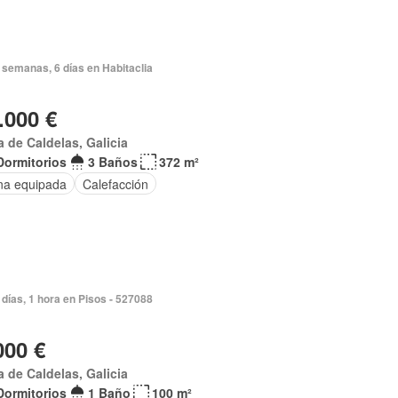
 semanas, 6 días en Habitaclia
.000 €
a de Caldelas, Galicia
Dormitorios
3 Baños
372 m²
na equipada
Calefacción
días, 1 hora en Pisos - 527088
000 €
a de Caldelas, Galicia
Dormitorios
1 Baño
100 m²