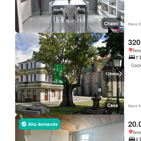
Chalet
Hace 2
320
Terr
7 
Coci
12
fotos
Casa
Hace 4 
20.
Alta demanda
Terr
3 