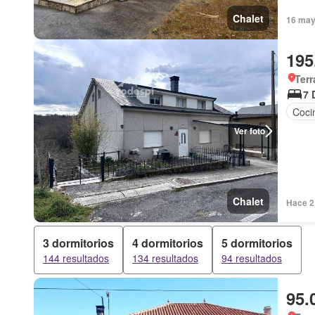
Chalet
16 may
195
Terr
7 
Coci
Ver foto
Chalet
Hace 2
3 dormitorios
4 dormitorios
5 dormitorios
144 resultados
134 resultados
94 resultados
95.