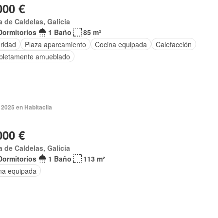
000 €
a de Caldelas, Galicia
Dormitorios
1 Baño
85 m²
ridad
Plaza aparcamiento
Cocina equipada
Calefacción
letamente amueblado
 2025 en Habitaclia
000 €
a de Caldelas, Galicia
Dormitorios
1 Baño
113 m²
na equipada