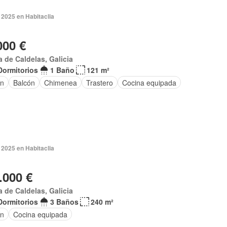
 2025 en Habitaclia
000 €
a de Caldelas, Galicia
Dormitorios
1 Baño
121 m²
ín
Balcón
Chimenea
Trastero
Cocina equipada
 2025 en Habitaclia
.000 €
a de Caldelas, Galicia
Dormitorios
3 Baños
240 m²
ín
Cocina equipada