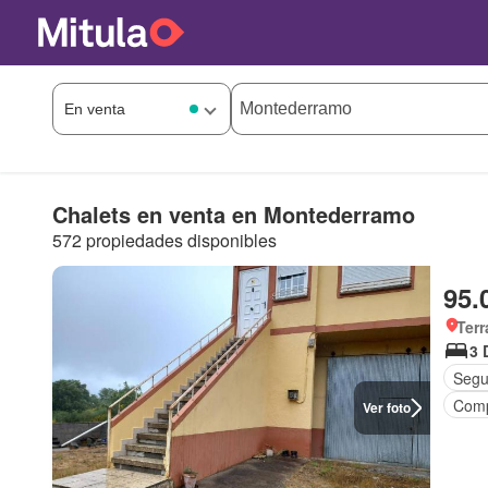
Chalets en venta en Montederramo
572 propiedades disponibles
95.
Terr
3 
Segu
Comp
Ver foto