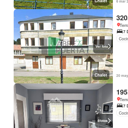
Chalet
6 mar 
320
Terr
7 
Coci
Ver foto
Chalet
20 may
195
Terr
7 
Coci
4
fotos