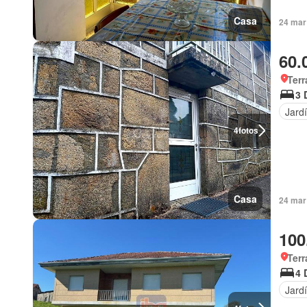
Casa
24 mar
60.
Terr
3 
Jard
4
fotos
Casa
24 mar
100
Terr
4 
Jard