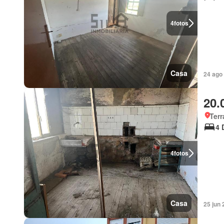
4
fotos
Casa
24 ago
20.
Terr
4 
4
fotos
Casa
25 jun 