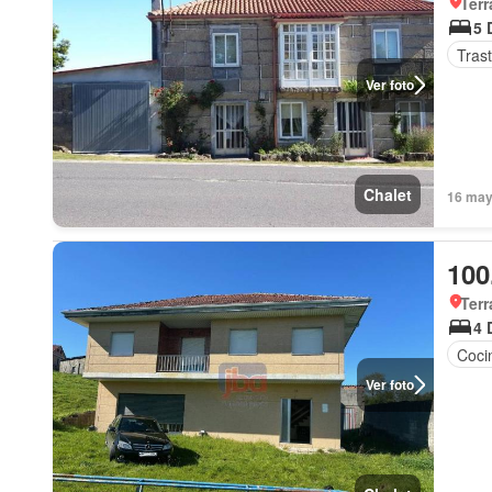
Terr
5 
Tras
Ver foto
Chalet
16 may
100
Terr
4 
Coci
Ver foto