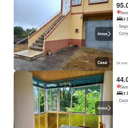
95.
Terr
3 
Segu
Comp
4
fotos
Casa
24 mar
44.
Terr
3 
Coci
4
fotos