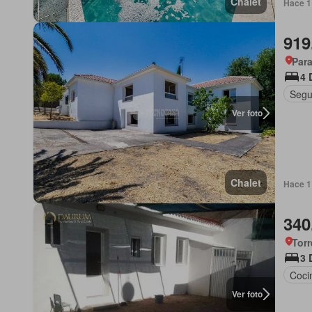
Chalet
Hace 1
919
Para
4 
Segu
Ver foto
Chalet
Hace 1
340
Torr
3 
Coci
Ver foto