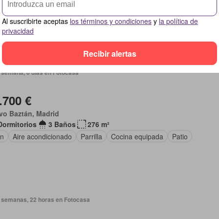
o de oficina
Balcón
Aire acondicionado
Zona infantil
Plaza ap
Al suscribirte aceptas
los términos y condiciones
y
la política de
na equipada
privacidad
Recibir alertas
 semana, 6 días en Fotocasa
.700 €
vo Baztán, Madrid
Dormitorios
3 Baños
276 m²
ín
Aire acondicionado
Parrilla
Cocina equipada
Patio
 semanas, 22 horas en Fotocasa