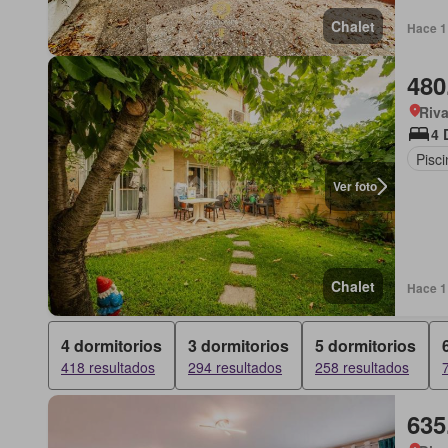
Chalet
Hace 1
480
Riva
4 
Pisci
Ver foto
Chalet
Hace 1
4 dormitorios
3 dormitorios
5 dormitorios
418 resultados
294 resultados
258 resultados
635