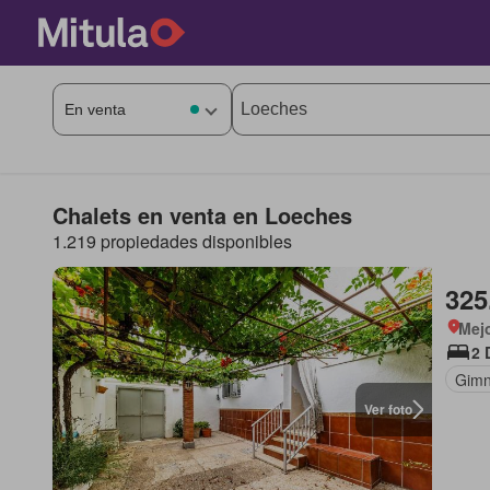
Chalets en venta en Loeches
1.219 propiedades disponibles
325
Mej
2 
Gimn
Ver foto