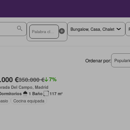
Ordenar por:
Popular
.000 €
350.000 €
7%
orada Del Campo, Madrid
Dormitorios
1 Baño
117 m²
asio
Cocina equipada