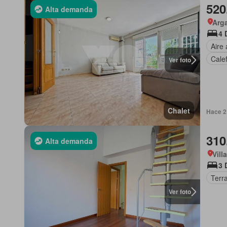
520
Alta demanda
Arga
4 
Aire
Cale
Ver foto
Chalet
Hace 2
310
Alta demanda
Vill
3 
Terr
Ver foto