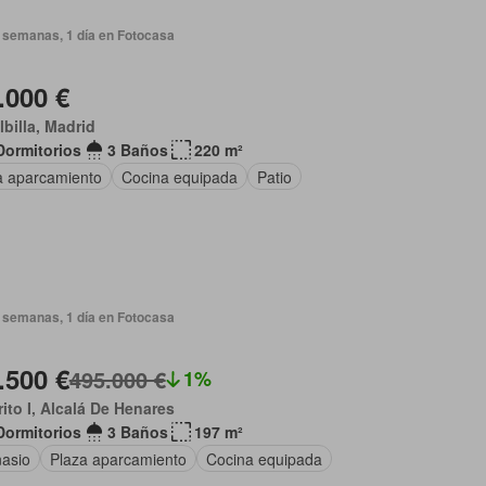
 semanas, 1 día en Fotocasa
.000 €
albilla, Madrid
Dormitorios
3 Baños
220 m²
a aparcamiento
Cocina equipada
Patio
 semanas, 1 día en Fotocasa
.500 €
495.000 €
1%
rito I, Alcalá De Henares
Dormitorios
3 Baños
197 m²
asio
Plaza aparcamiento
Cocina equipada