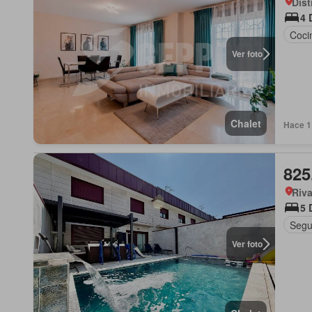
Dist
4 
Coci
Ver foto
Chalet
Hace 1
825
Riva
5 
Segu
Ver foto