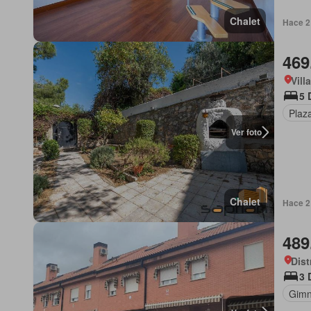
Chalet
Hace 2
469
Vill
5 
Plaz
Ver foto
Chalet
Hace 2
489
Dist
3 
Gimn