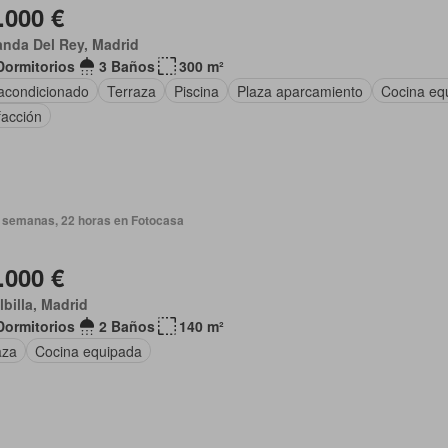
.000 €
nda Del Rey, Madrid
Dormitorios
3 Baños
300 m²
 acondicionado
Terraza
Piscina
Plaza aparcamiento
Cocina eq
facción
 semanas, 22 horas en Fotocasa
.000 €
albilla, Madrid
Dormitorios
2 Baños
140 m²
aza
Cocina equipada