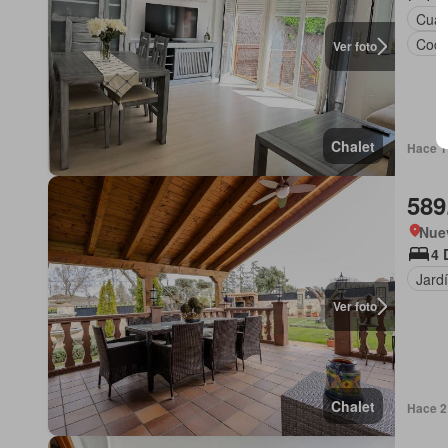
Cuart
Coci
Ver foto
Chalet
Hace 1
589
Nue
4 
Jard
Ver foto
Chalet
Hace 2