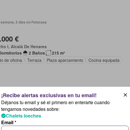
 semana, 5 días en Fotocasa
.000 €
rito I, Alcalá De Henares
Dormitorios
2 Baños
215 m²
o de oficina
Terraza
Plaza aparcamiento
Cocina equipada
 semana, 5 días en Fotocasa
Déjanos tu email y sé el primero en enterarte cuando
tengamos novedades sobre:
.000 €
Chalets loeches
rito I, Alcalá De Henares
Email *
Dormitorios
2 Baños
230 m²