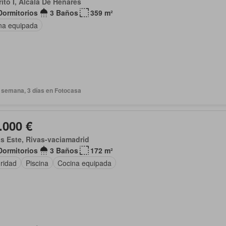
rito I, Alcalá De Henares
Dormitorios
3 Baños
359 m²
na equipada
 semana, 3 días en Fotocasa
.000 €
s Este, Rivas-vaciamadrid
Dormitorios
3 Baños
172 m²
ridad
Piscina
Cocina equipada