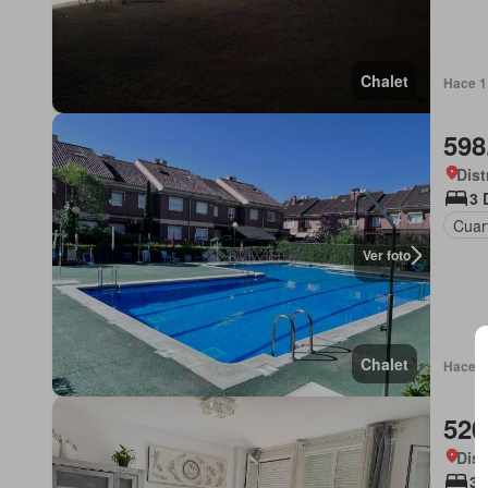
Chalet
Hace 1
598
Dist
3 
Cuart
Ver foto
Chalet
Hace 1
520
Dist
3 