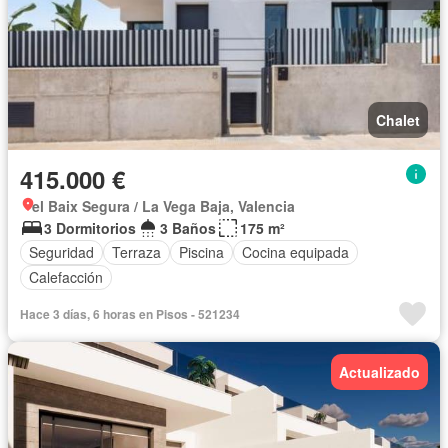
Chalet
415.000 €
el Baix Segura / La Vega Baja, Valencia
3 Dormitorios
3 Baños
175 m²
Seguridad
Terraza
Piscina
Cocina equipada
Calefacción
Hace 3 días, 6 horas en Pisos - 521234
Actualizado