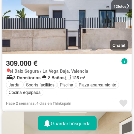
12
fotos
Chalet
309.000 €
el Baix Segura / La Vega Baja, Valencia
3 Dormitorios
2 Baños
125 m²
Jardín
Sports facilities
Piscina
Plaza aparcamiento
Cocina equipada
Hace 2 semanas, 4 días en Thinkspain
Guardar búsqueda