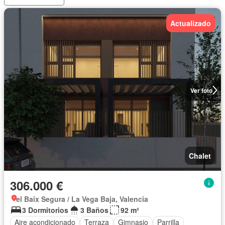
Actualizado
Ver foto
Chalet
306.000 €
el Baix Segura / La Vega Baja, Valencia
3 Dormitorios
3 Baños
92 m²
Aire acondicionado
Terraza
Gimnasio
Parrilla