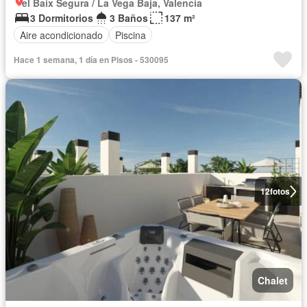
el Baix Segura / La Vega Baja, Valencia
3 Dormitorios
3 Baños
137 m²
Aire acondicionado
Piscina
Hace 1 semana, 1 día en Pisos - 530095
12
fotos
Chalet