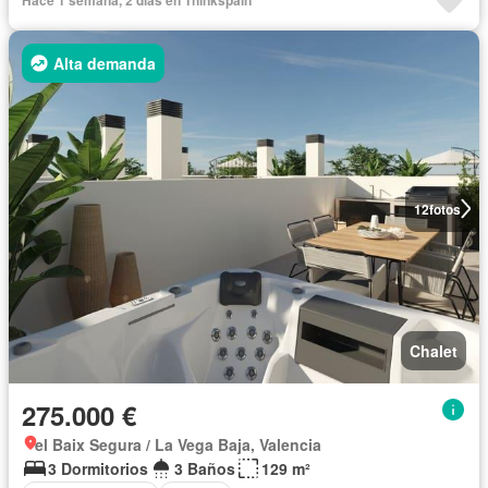
Alta demanda
12
fotos
Chalet
275.000 €
el Baix Segura / La Vega Baja, Valencia
3 Dormitorios
3 Baños
129 m²