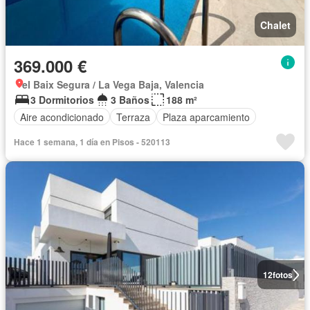
Chalet
369.000 €
el Baix Segura / La Vega Baja, Valencia
3 Dormitorios
3 Baños
188 m²
Aire acondicionado
Terraza
Plaza aparcamiento
Hace 1 semana, 1 día en Pisos - 520113
12
fotos