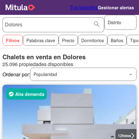
Tus favoritos
Gestionar alertas
Distrito
Filtros
Palabras clave
Precio
Dormitorios
Baños
Tipo
Chalets en venta en Dolores
25.096 propiedades disponibles
Ordenar por:
Popularidad
Alta demanda
12
fotos