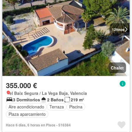
12
fotos
Chalet
355.000 €
el Baix Segura / La Vega Baja, Valencia
3 Dormitorios
2 Baños
219 m²
Aire acondicionado
Terraza
Piscina
Plaza aparcamiento
Hace 6 días, 6 horas en Pisos - 516384