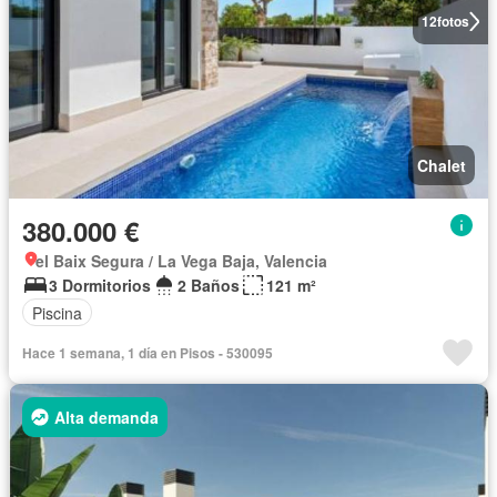
12
fotos
Chalet
380.000 €
el Baix Segura / La Vega Baja, Valencia
3 Dormitorios
2 Baños
121 m²
Piscina
Hace 1 semana, 1 día en Pisos - 530095
Alta demanda