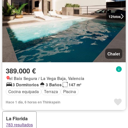
12
fotos
Chalet
389.000 €
el Baix Segura / La Vega Baja, Valencia
3 Dormitorios
3 Baños
147 m²
Cocina equipada
Terraza
Piscina
Hace 1 día, 6 horas en Thinkspain
La Florida
783 resultados