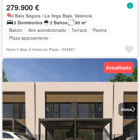
279.900 €
el Baix Segura / La Vega Baja, Valencia
3 Dormitorios
2 Baños
90 m²
Balcón
Aire acondicionado
Terraza
Piscina
Plaza aparcamiento
Hace 2 días, 6 horas en Pisos - 534497
Actualizado
8
fotos