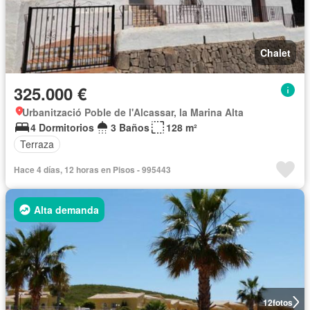
Chalet
325.000 €
Urbanització Poble de l'Alcassar, la Marina Alta
4 Dormitorios
3 Baños
128 m²
Terraza
Hace 4 días, 12 horas en Pisos - 995443
Alta demanda
12
fotos