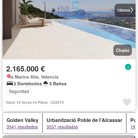
12
fotos
Chalet
2.165.000 €
la Marina Alta, Valencia
3 Dormitorios
5 Baños
Seguridad
Hace 12 horas en Pisos - 532075
Golden Valley
Urbanització Poble de l'Alcassar
Pu
3541 resultados
3537 resultados
185