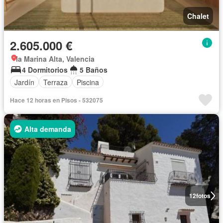
Chalet
2.605.000 €
la Marina Alta, Valencia
4 Dormitorios
5 Baños
Jardín
Terraza
Piscina
Hace 12 horas en Pisos - 532075
Alta demanda
12
fotos