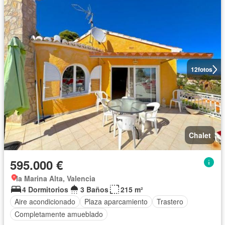
12
fotos
Chalet
595.000 €
la Marina Alta, Valencia
4 Dormitorios
3 Baños
215 m²
Aire acondicionado
Plaza aparcamiento
Trastero
Completamente amueblado