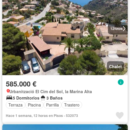
12
fotos
Chalet
585.000 €
Urbanització El Cim del Sol, la Marina Alta
5 Dormitorios
3 Baños
Terraza
Piscina
Parrilla
Trastero
Hace 1 semana, 12 horas en Pisos - 532073