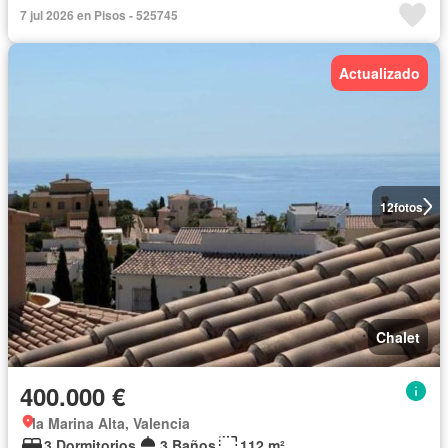
7 jul 2026 en Pisos - 525745
Actualizado
12
fotos
Chalet
400.000 €
la Marina Alta, Valencia
3 Dormitorios
3 Baños
112 m²