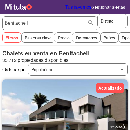
Tus favoritos
Gestionar alertas
Distrito
Filtros
Palabras clave
Precio
Dormitorios
Baños
Tipo
Chalets en venta en Benitachell
35.712 propiedades disponibles
Ordenar por:
Popularidad
Actualizado
12
fotos