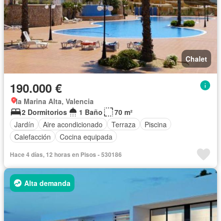
Chalet
190.000 €
la Marina Alta, Valencia
2 Dormitorios
1 Baño
70 m²
Jardín
Aire acondicionado
Terraza
Piscina
Calefacción
Cocina equipada
Hace 4 días, 12 horas en Pisos - 530186
Alta demanda