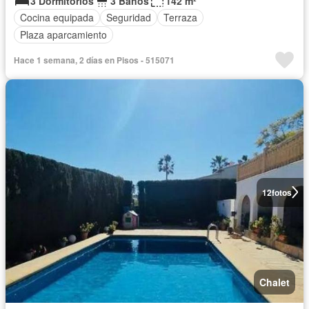
3 Dormitorios
3 Baños
142 m²
Cocina equipada
Seguridad
Terraza
Plaza aparcamiento
Hace 1 semana, 2 días en Pisos - 515071
12
fotos
Chalet