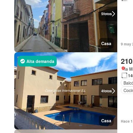
5
fotos
Casa
9 may 2
210
Alta demanda
la M
14
Balc
Coci
4
fotos
Casa
Hace 1 