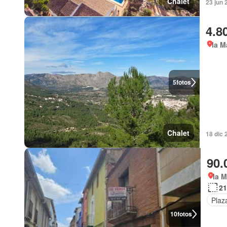
Chalet
23 jun 
4.8
la M
5
fotos
Chalet
18 dic
90.
la M
21
Plaz
10
fotos