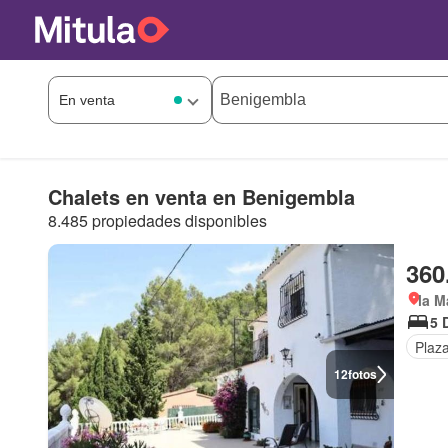
Chalets en venta en Benigembla
8.485 propiedades disponibles
360
la M
5 
Plaz
12
fotos