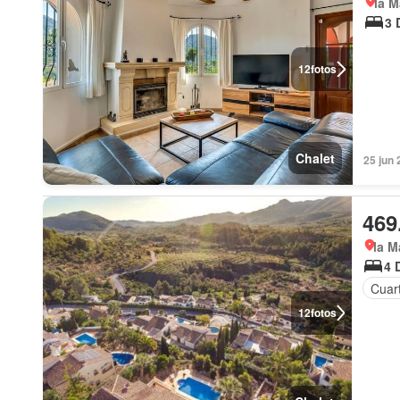
la M
3 
12
fotos
Chalet
25 jun 
469
la M
4 
Cuart
12
fotos