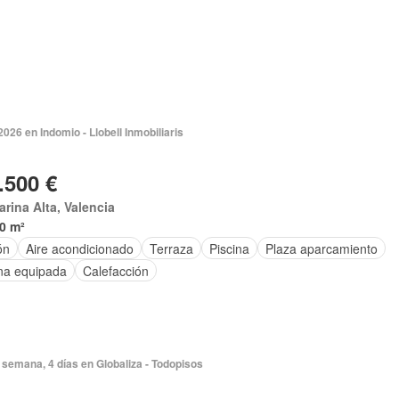
026 en Indomio - Llobell Inmobiliaris
.500 €
arina Alta, Valencia
0 m²
ón
Aire acondicionado
Terraza
Piscina
Plaza aparcamiento
na equipada
Calefacción
semana, 4 días en Globaliza - Todopisos