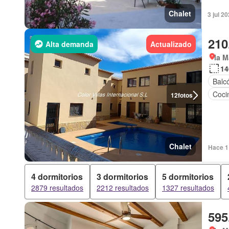
Chalet
3 jul 2
210
Alta demanda
Actualizado
la M
14
Balc
Coci
12
fotos
Chalet
Hace 1 
4 dormitorios
3 dormitorios
5 dormitorios
2879 resultados
2212 resultados
1327 resultados
595