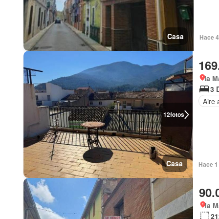
Casa
Hace 4
169
la M
3 
Aire
12
fotos
Casa
Hace 1 
90.
la M
21