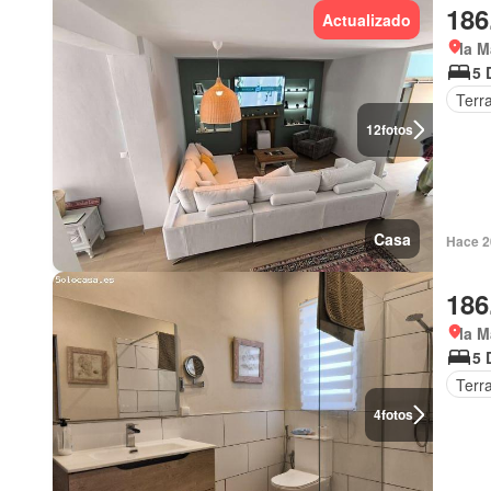
186
Actualizado
la M
5 
Terr
12
fotos
Casa
Hace 2
186
la M
5 
Terr
4
fotos