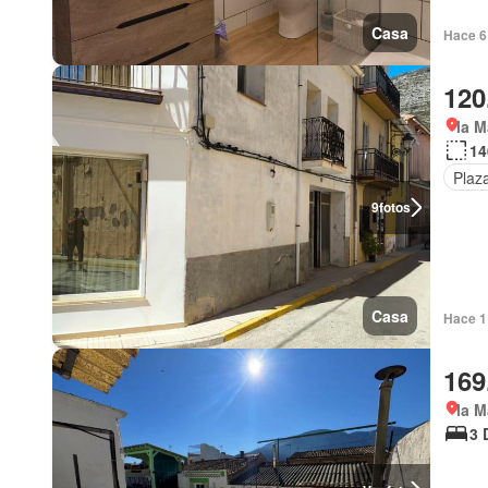
Casa
Hace 6
120
la M
14
Plaz
9
fotos
Casa
Hace 1
169
la M
3 