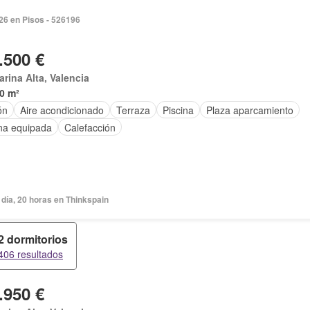
026 en Pisos - 526196
.500 €
arina Alta, Valencia
0 m²
ón
Aire acondicionado
Terraza
Piscina
Plaza aparcamiento
na equipada
Calefacción
día, 20 horas en Thinkspain
2 dormitorios
406 resultados
.950 €