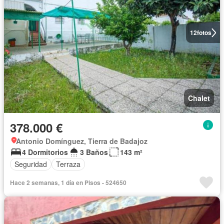
12
fotos
Chalet
378.000 €
Antonio Domínguez, Tierra de Badajoz
4 Dormitorios
3 Baños
143 m²
Seguridad
Terraza
Hace 2 semanas, 1 día en Pisos - 524650