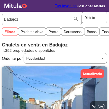
Tus favoritos
Gestionar alertas
Distrito
Filtros
Palabras clave
Precio
Dormitorios
Baños
Tipo
Chalets en venta en Badajoz
1.352 propiedades disponibles
Ordenar por:
Popularidad
Actualizado
Ver foto