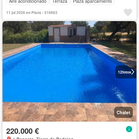
Aire acondicionado
Terraza
Plaza aparcamiento
11 jul 2026 en Pisos - 516663
12
fotos
Chalet
220.000 €