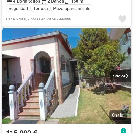
4 Dormitorios
2 Baños
150 m²
Seguridad
Terraza
Plaza aparcamiento
Hace 6 días, 9 horas en Pisos - 994996
12
fotos
Chalet
115.000 €