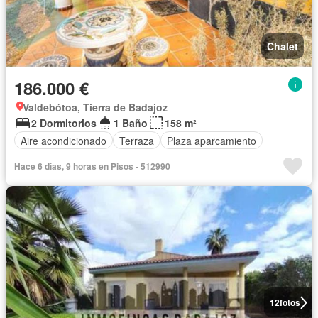
Chalet
186.000 €
Valdebótoa, Tierra de Badajoz
2 Dormitorios
1 Baño
158 m²
Aire acondicionado
Terraza
Plaza aparcamiento
Hace 6 días, 9 horas en Pisos - 512990
12
fotos