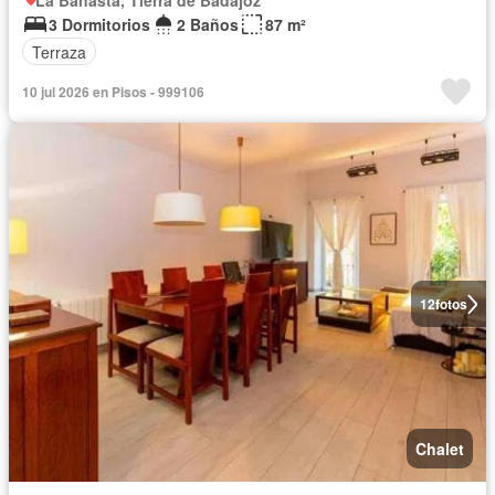
La Banasta, Tierra de Badajoz
3 Dormitorios
2 Baños
87 m²
Terraza
10 jul 2026 en Pisos - 999106
12
fotos
Chalet