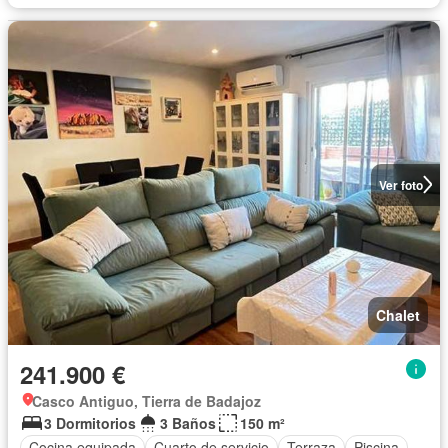
Ver foto
Chalet
241.900 €
Casco Antiguo, Tierra de Badajoz
3 Dormitorios
3 Baños
150 m²
Cocina equipada
Cuarto de servicio
Terraza
Piscina