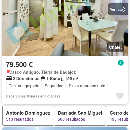
Ver foto
Chalet
79.500 €
Casco Antiguo, Tierra de Badajoz
2 Dormitorios
1 Baño
95 m²
Cocina equipada
Seguridad
Plaza aparcamiento
Hace 3 días, 9 horas en Fotocasa
Antonio Domínguez
Barriada San Miguel
Cerro de
510 resultados
500 resultados
495 result