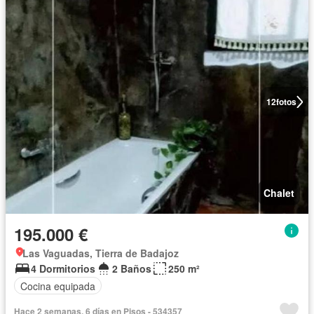
12
fotos
Chalet
195.000 €
Las Vaguadas, Tierra de Badajoz
4 Dormitorios
2 Baños
250 m²
Cocina equipada
Hace 2 semanas, 6 días en Pisos - 534357