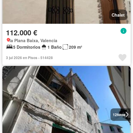
Chalet
112.000 €
la Plana Baixa, Valencia
5 Dormitorios
1 Baño
209 m²
3 jul 2026 en Pisos - 514428
12
fotos