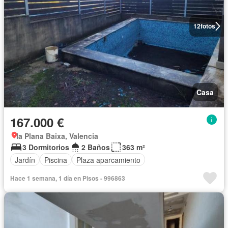
12
fotos
Casa
167.000 €
la Plana Baixa, Valencia
3 Dormitorios
2 Baños
363 m²
Jardín
Piscina
Plaza aparcamiento
Hace 1 semana, 1 día en Pisos - 996863