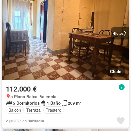
4
fotos
Chalet
112.000 €
la Plana Baixa, Valencia
5 Dormitorios
1 Baño
209 m²
Balcón
Terraza
Trastero
2 jul 2026 en Habitaclia