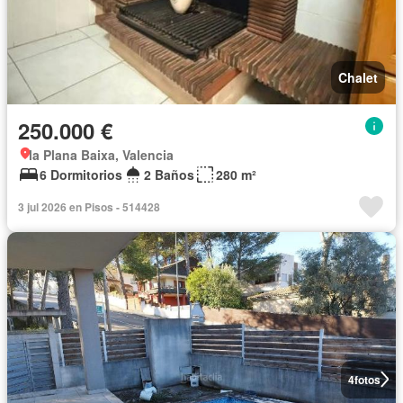
Chalet
250.000 €
la Plana Baixa, Valencia
6 Dormitorios
2 Baños
280 m²
3 jul 2026 en Pisos - 514428
4
fotos