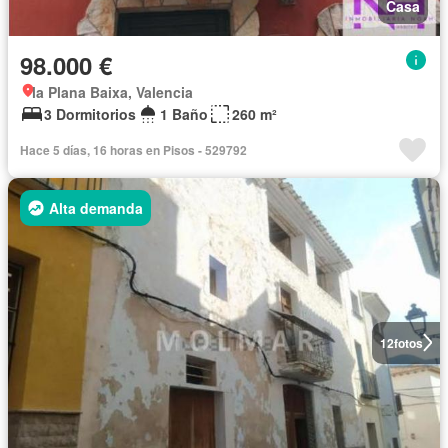
Casa
98.000 €
la Plana Baixa, Valencia
3 Dormitorios
1 Baño
260 m²
Hace 5 días, 16 horas en Pisos - 529792
Alta demanda
12
fotos