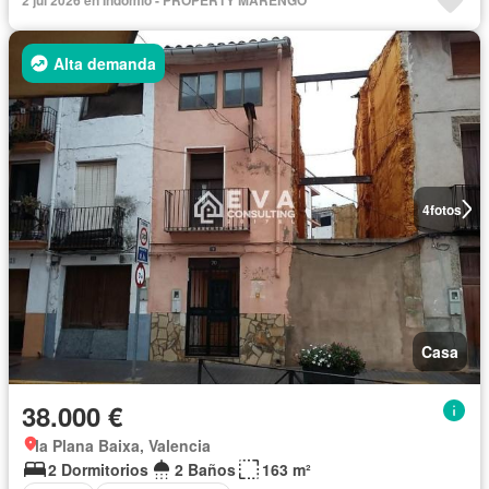
Alta demanda
4
fotos
Casa
38.000 €
la Plana Baixa, Valencia
2 Dormitorios
2 Baños
163 m²