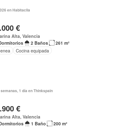
2026 en Habitaclia
.000 €
arina Alta, Valencia
Dormitorios
2 Baños
261 m²
menea
Cocina equipada
 semanas, 1 día en Thinkspain
.900 €
arina Alta, Valencia
Dormitorios
1 Baño
200 m²