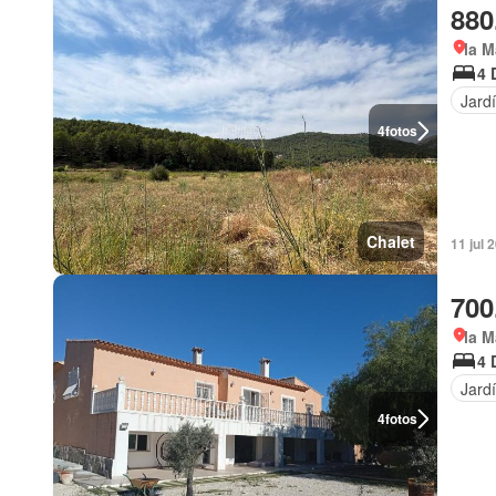
880
la M
4 
Jard
4
fotos
Chalet
11 jul 
700
la M
4 
Jard
4
fotos