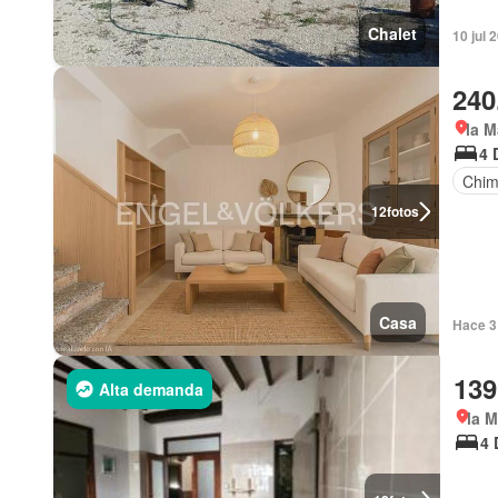
Chalet
10 jul 
240
la M
4 
Chi
12
fotos
Casa
Hace 3
139
Alta demanda
la M
4 