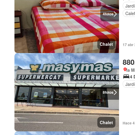
Jard
Cale
4
fotos
Chalet
17 abr 
880
la M
4 
Jard
8
fotos
Chalet
Hace 4 