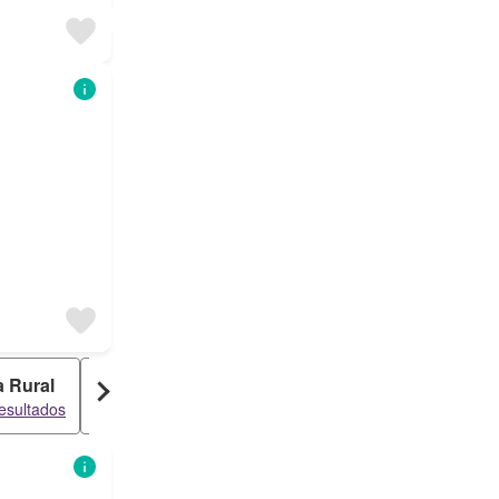
 Rural
Dúplex
Estudio
esultados
174 resultados
27 resultados