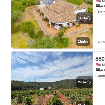
la M
4 
Terr
12
fotos
Chalet
Hace 3 
880
la M
4 
Jard
Ver foto