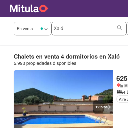
Chalets en venta 4 dormitorios en Xaló
5.993 propiedades disponibles
625
la M
4 
Aire
12
fotos