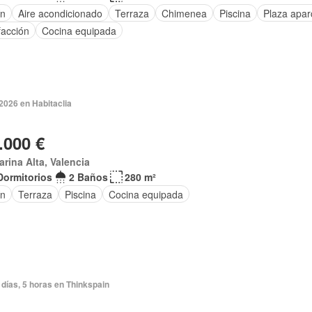
ín
Aire acondicionado
Terraza
Chimenea
Piscina
Plaza apar
facción
Cocina equipada
2026 en Habitaclia
.000 €
arina Alta, Valencia
Dormitorios
2 Baños
280 m²
ín
Terraza
Piscina
Cocina equipada
días, 5 horas en Thinkspain