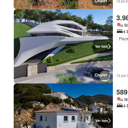
Chalet
15 jul 
3.9
la M
4 
Pisci
Ver foto
Chalet
12 jun
589
la M
4 
Ver foto