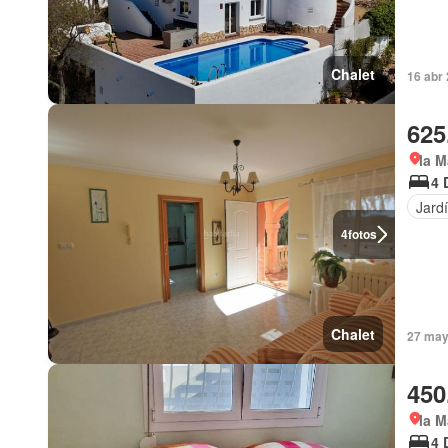
Chalet
16 abr
625
la M
4 
Jard
4
fotos
Chalet
27 may
450
la M
4 