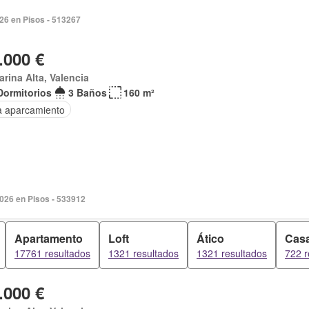
026 en Pisos - 513267
.000 €
arina Alta, Valencia
Dormitorios
3 Baños
160 m²
a aparcamiento
2026 en Pisos - 533912
Apartamento
Loft
Ático
Casa
17761 resultados
1321 resultados
1321 resultados
722 r
.000 €