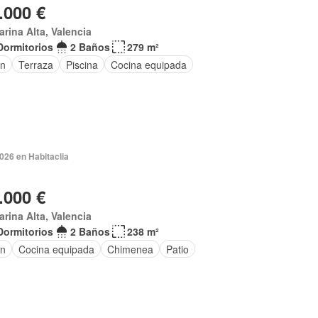
.000 €
arina Alta, Valencia
Dormitorios
2 Baños
279 m²
ín
Terraza
Piscina
Cocina equipada
2026 en Habitaclia
.000 €
arina Alta, Valencia
Dormitorios
2 Baños
238 m²
ín
Cocina equipada
Chimenea
Patio