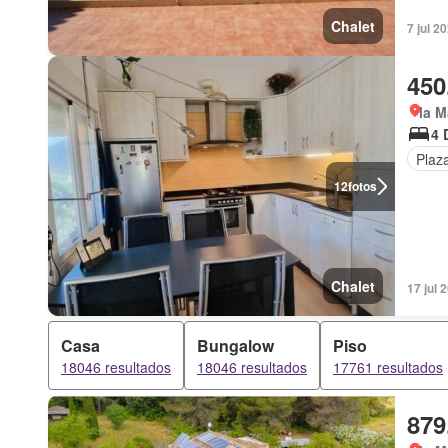
Chalet
7 jul 2
450
la M
4 
Plaz
12
fotos
Chalet
17 jul 
Casa
Bungalow
Piso
18046 resultados
18046 resultados
17761 resultados
879