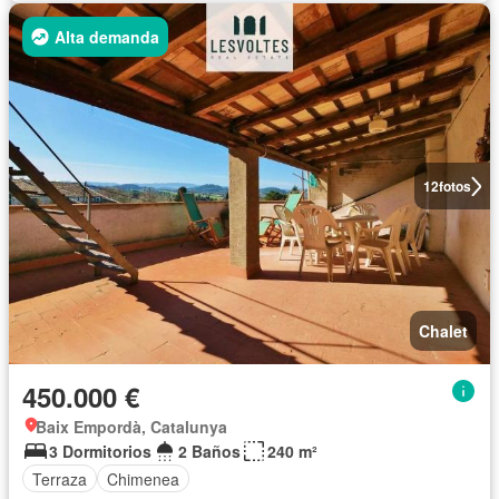
Alta demanda
12
fotos
Chalet
450.000 €
Baix Empordà, Catalunya
3 Dormitorios
2 Baños
240 m²
Terraza
Chimenea