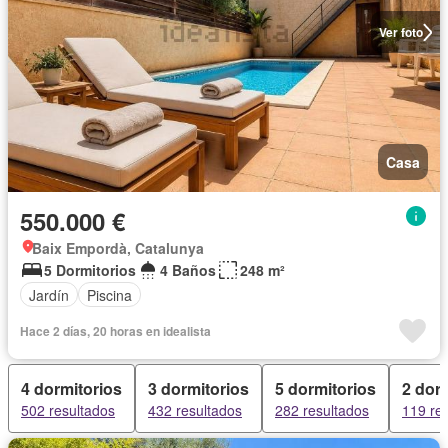
Ver foto
Casa
550.000 €
Baix Empordà, Catalunya
5 Dormitorios
4 Baños
248 m²
Jardín
Piscina
Hace 2 días, 20 horas en idealista
4 dormitorios
3 dormitorios
5 dormitorios
2 dor
502 resultados
432 resultados
282 resultados
119 re