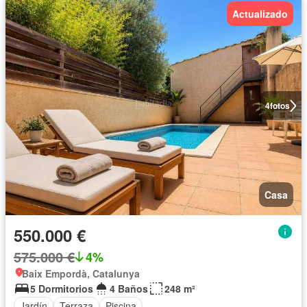
Actualizado
4
fotos
Casa
550.000 €
575.000 €
4%
Baix Empordà, Catalunya
5 Dormitorios
4 Baños
248 m²
Jardín
Terraza
Piscina