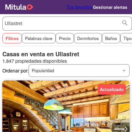
Tus favoritos
Gestionar alertas
Filtros
Palabras clave
Precio
Dormitorios
Baños
Tipo
Casas en venta en Ullastret
1.847 propiedades disponibles
Ordenar por:
Popularidad
Actualizado
4
fotos