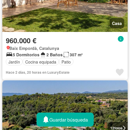
Casa
960.000 €
Baix Empordà, Catalunya
5 Dormitorios
2 Baños
307 m²
Jardín
Cocina equipada
Patio
Hace 2 días, 20 horas en LuxuryEstate
Guardar búsqueda
12
fotos