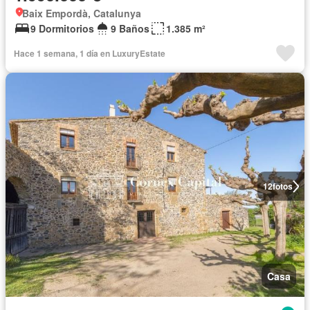
Baix Empordà, Catalunya
9 Dormitorios
9 Baños
1.385 m²
Hace 1 semana, 1 día en LuxuryEstate
12
fotos
Casa