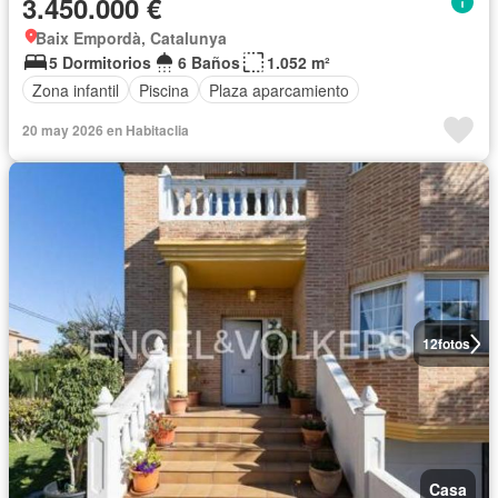
3.450.000 €
Baix Empordà, Catalunya
5 Dormitorios
6 Baños
1.052 m²
Zona infantil
Piscina
Plaza aparcamiento
20 may 2026 en Habitaclia
12
fotos
Casa