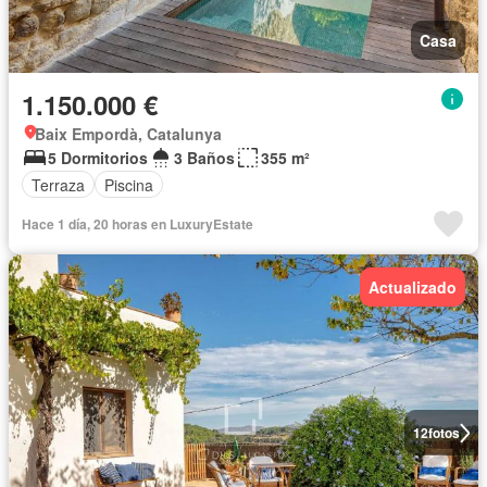
Casa
1.150.000 €
Baix Empordà, Catalunya
5 Dormitorios
3 Baños
355 m²
Terraza
Piscina
Hace 1 día, 20 horas en LuxuryEstate
Actualizado
12
fotos