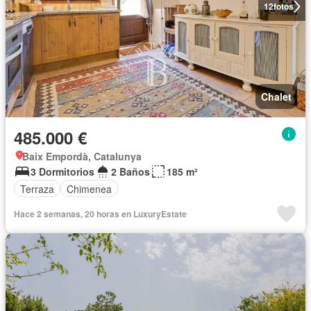
12
fotos
Chalet
485.000 €
Baix Empordà, Catalunya
3 Dormitorios
2 Baños
185 m²
Terraza
Chimenea
Hace 2 semanas, 20 horas en LuxuryEstate