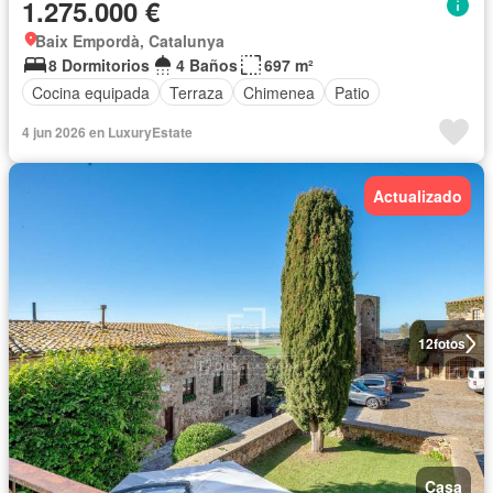
1.275.000 €
Baix Empordà, Catalunya
8 Dormitorios
4 Baños
697 m²
Cocina equipada
Terraza
Chimenea
Patio
4 jun 2026 en LuxuryEstate
Actualizado
12
fotos
Casa