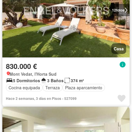
12
fotos
Casa
830.000 €
Mont Vedat, l'Horta Sud
5 Dormitorios
3 Baños
374 m²
Cocina equipada
Terraza
Plaza aparcamiento
Hace 2 semanas, 3 días en Pisos - 527099