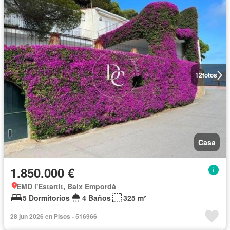
12
fotos
Casa
1.850.000 €
EMD l'Estartit, Baix Empordà
5 Dormitorios
4 Baños
325 m²
28 jun 2026 en Pisos - 516966