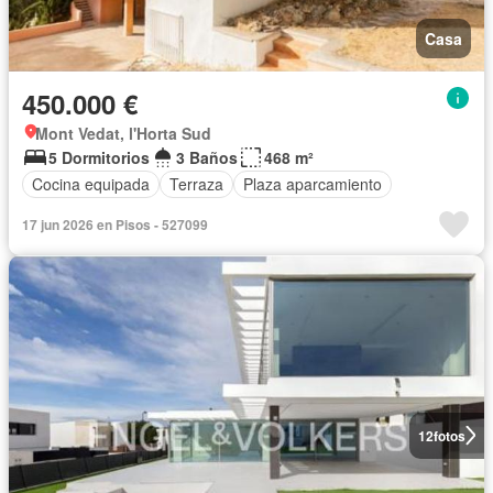
Casa
450.000 €
Mont Vedat, l'Horta Sud
5 Dormitorios
3 Baños
468 m²
Cocina equipada
Terraza
Plaza aparcamiento
17 jun 2026 en Pisos - 527099
12
fotos