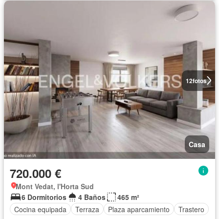
12
fotos
Casa
720.000 €
Mont Vedat, l'Horta Sud
6 Dormitorios
4 Baños
465 m²
Cocina equipada
Terraza
Plaza aparcamiento
Trastero