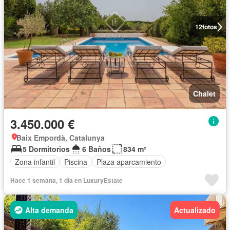
12
fotos
Chalet
3.450.000 €
Baix Empordà, Catalunya
5 Dormitorios
6 Baños
834 m²
Zona infantil
Piscina
Plaza aparcamiento
Hace 1 semana, 1 día en LuxuryEstate
Alta demanda
Actualizado