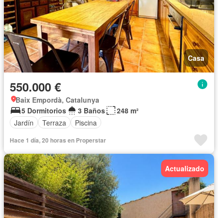
Casa
550.000 €
Baix Empordà, Catalunya
5 Dormitorios
3 Baños
248 m²
Jardín
Terraza
Piscina
Hace 1 día, 20 horas en Properstar
Actualizado