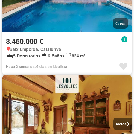
Casa
3.450.000 €
Baix Empordà, Catalunya
5 Dormitorios
6 Baños
834 m²
Hace 2 semanas, 6 días en idealista
4
fotos