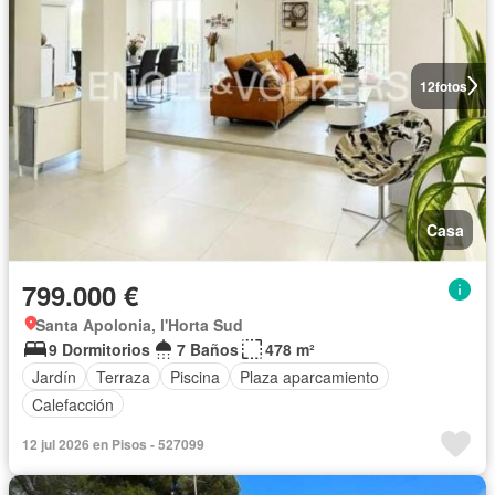
12
fotos
Casa
799.000 €
Santa Apolonia, l'Horta Sud
9 Dormitorios
7 Baños
478 m²
Jardín
Terraza
Piscina
Plaza aparcamiento
Calefacción
12 jul 2026 en Pisos - 527099