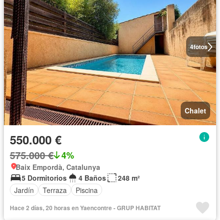
4
fotos
Chalet
550.000 €
575.000 €
4%
Baix Empordà, Catalunya
5 Dormitorios
4 Baños
248 m²
Jardín
Terraza
Piscina
Hace 2 días, 20 horas en Yaencontre - GRUP HABITAT