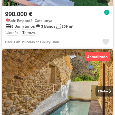
990.000 €
Baix Empordà, Catalunya
5 Dormitorios
3 Baños
309 m²
Jardín
Terraza
Hace 1 día, 20 horas en LuxuryEstate
Actualizado
12
fotos