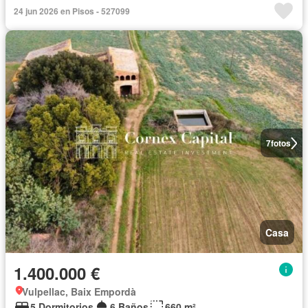
24 jun 2026 en Pisos - 527099
7
fotos
Casa
1.400.000 €
Vulpellac, Baix Empordà
5 Dormitorios
6 Baños
660 m²