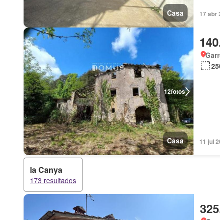
Casa
17 abr 
140
Garr
25
12
fotos
Casa
11 jul 
la Canya
173 resultados
325