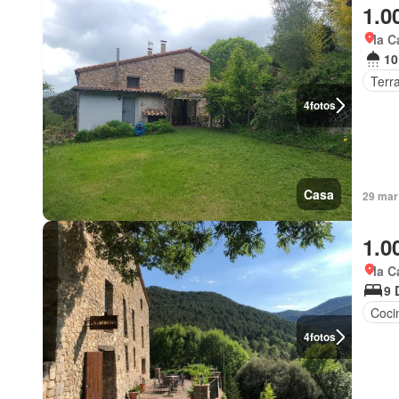
1.0
la C
10
Terr
4
fotos
Casa
29 mar
1.0
la C
9 
Coci
4
fotos