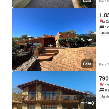
Casa
Hace 3
1.0
la C
12
Jard
Ver foto
Casa
Hace 3
790
Garr
6 
Jard
Ver foto