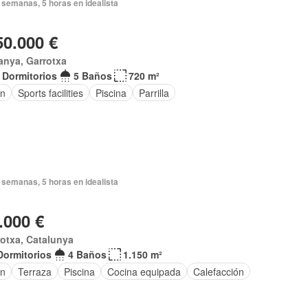
 semanas, 5 horas en idealista
50.000 €
anya, Garrotxa
 Dormitorios
5 Baños
720 m²
ín
Sports facilities
Piscina
Parrilla
 semanas, 5 horas en idealista
.000 €
otxa, Catalunya
Dormitorios
4 Baños
1.150 m²
ín
Terraza
Piscina
Cocina equipada
Calefacción