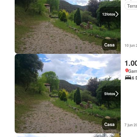
Terr
12
fotos
Casa
10 jun 
1.0
Garr
6 
5
fotos
Casa
7 jun 2