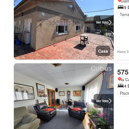
Garr
5 
Terr
Ver foto
Casa
Hace 3
575
la C
4 
Pisci
Ver foto