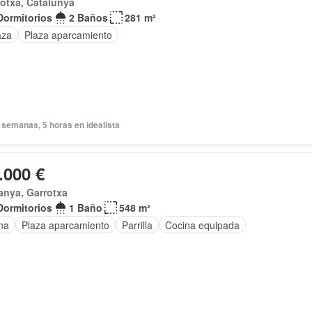
otxa, Catalunya
Dormitorios
2 Baños
281 m²
aza
Plaza aparcamiento
 semanas, 5 horas en idealista
.000 €
anya, Garrotxa
Dormitorios
1 Baño
548 m²
na
Plaza aparcamiento
Parrilla
Cocina equipada