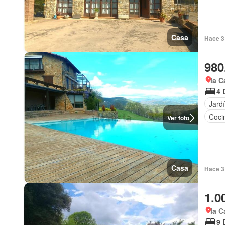
Casa
Hace 3
980
la C
4 
Jard
Coci
Ver foto
Casa
Hace 3
1.0
la C
9 