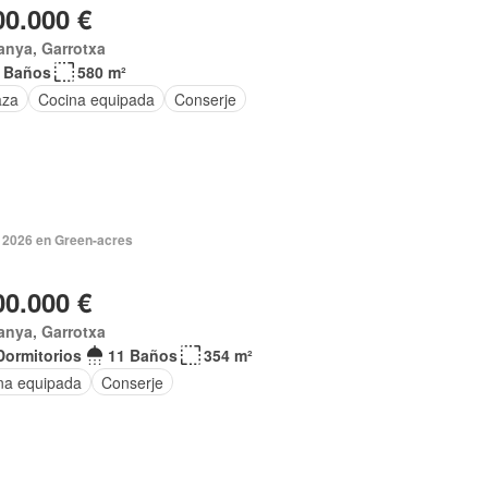
00.000 €
anya, Garrotxa
 Baños
580 m²
aza
Cocina equipada
Conserje
 2026 en Green-acres
00.000 €
anya, Garrotxa
Dormitorios
11 Baños
354 m²
na equipada
Conserje