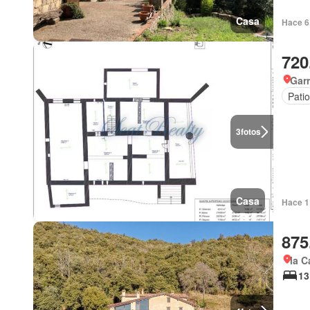
Casa
Hace 6 
720
Garr
Patio
3
fotos
Casa
Hace 1
875
la C
13