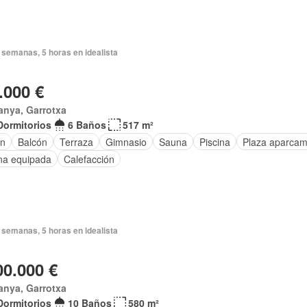
 semanas, 5 horas en idealista
.000 €
anya, Garrotxa
Dormitorios
6 Baños
517 m²
ín
Balcón
Terraza
Gimnasio
Sauna
Piscina
Plaza aparcam
na equipada
Calefacción
 semanas, 5 horas en idealista
00.000 €
anya, Garrotxa
Dormitorios
10 Baños
580 m²