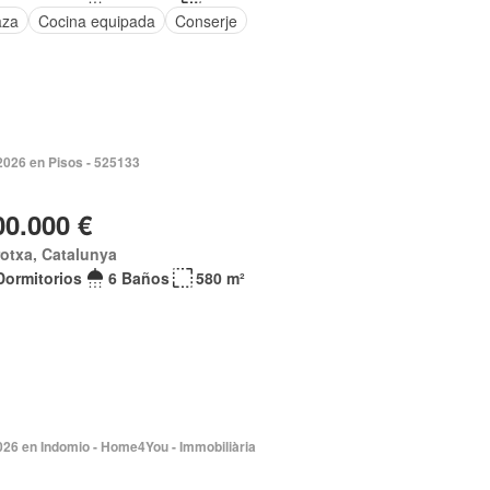
aza
Cocina equipada
Conserje
2026 en Pisos - 525133
00.000 €
otxa, Catalunya
Dormitorios
6 Baños
580 m²
026 en Indomio - Home4You - Immobiliària