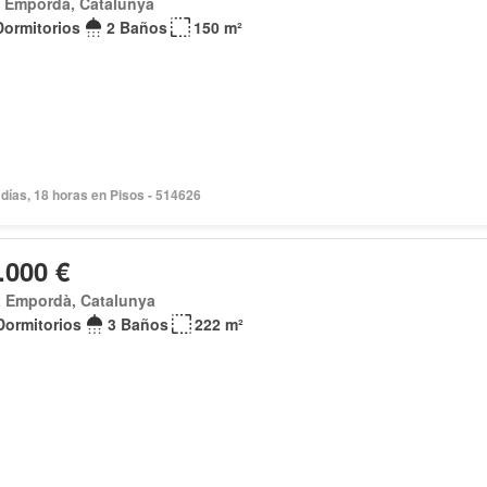
x Empordà, Catalunya
Dormitorios
2 Baños
150 m²
días, 18 horas en Pisos - 514626
.000 €
x Empordà, Catalunya
Dormitorios
3 Baños
222 m²