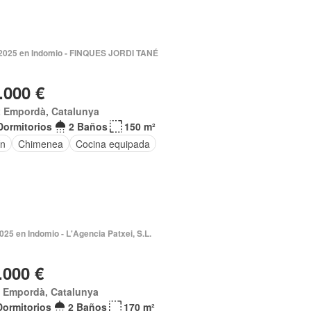
 2025 en Indomio - FINQUES JORDI TANÉ
.000 €
x Empordà, Catalunya
Dormitorios
2 Baños
150 m²
ín
Chimenea
Cocina equipada
2025 en Indomio - L'Agencia Patxei, S.L.
.000 €
x Empordà, Catalunya
Dormitorios
2 Baños
170 m²