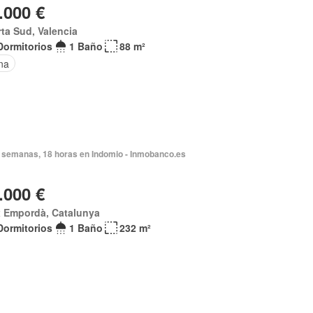
.000 €
rta Sud, Valencia
Dormitorios
1 Baño
88 m²
na
 semanas, 18 horas en Indomio - Inmobanco.es
.000 €
x Empordà, Catalunya
Dormitorios
1 Baño
232 m²