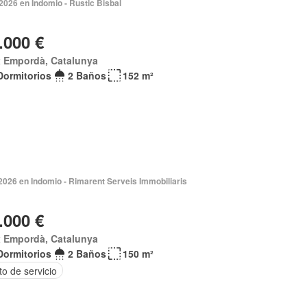
2026 en Indomio - Rustic Bisbal
.000 €
x Empordà, Catalunya
Dormitorios
2 Baños
152 m²
2026 en Indomio - Rimarent Serveis Immobiliaris
.000 €
x Empordà, Catalunya
Dormitorios
2 Baños
150 m²
o de servicio