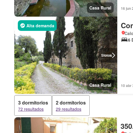
Casa Rural
16 jun 
Con
Alta demanda
Calo
6 
5
fotos
Casa Rural
10 abr 
3 dormitorios
2 dormitorios
72 resultados
29 resultados
350