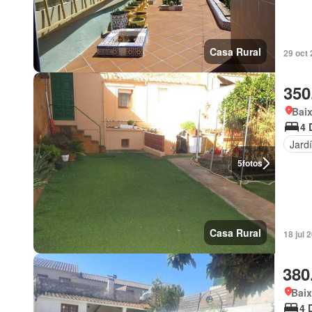
Casa Rural
29 oct
350
Bai
4 
Jard
5
fotos
Casa Rural
18 jul 
380
Bai
4 