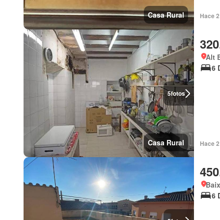
Casa Rural
Hace 2 
320
Alt 
6 
5
fotos
Casa Rural
Hace 2 
450
Bai
6 