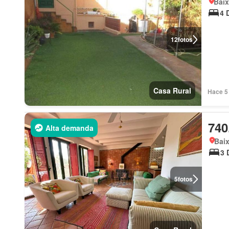
Bai
4 
12
fotos
Casa Rural
Hace 5 
740
Alta demanda
Bai
3 
5
fotos