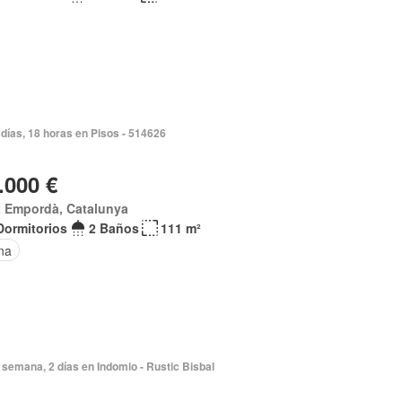
días, 18 horas en Pisos - 514626
.000 €
x Empordà, Catalunya
Dormitorios
2 Baños
111 m²
na
semana, 2 días en Indomio - Rustic Bisbal