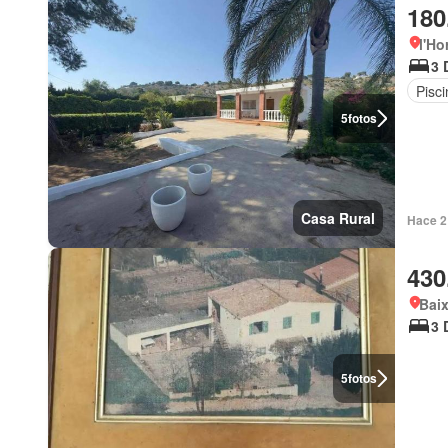
180
l'Ho
3 
Pisci
5
fotos
Casa Rural
Hace 2
430
Bai
3 
5
fotos