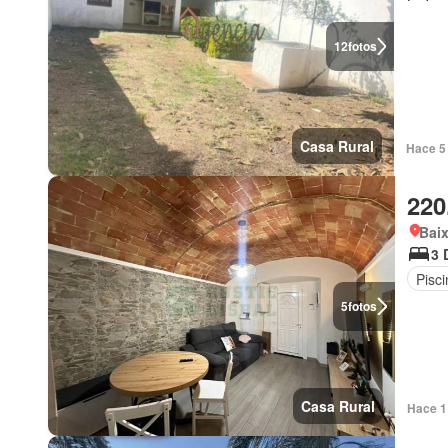
12
fotos
Casa Rural
Hace 5 
220
Bai
3 
Pisci
5
fotos
Casa Rural
Hace 1 