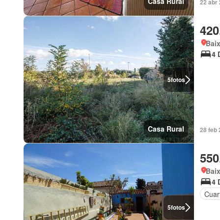
Casa Rural
22 abr 
420
Bai
4 
5
fotos
Casa Rural
28 feb 
550
Bai
4 
Cuart
5
fotos