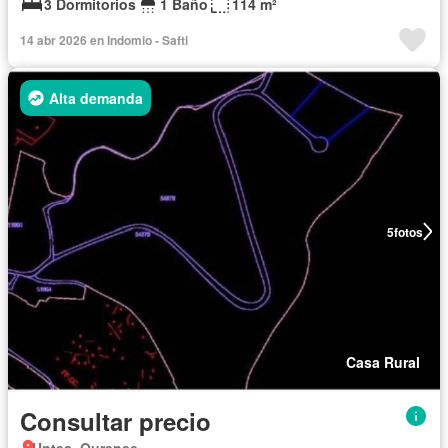
3 Dormitorios
1 Baño
114 m²
14 abr 2026 en Indomio - Safti
Alta demanda
5
fotos
Casa Rural
Consultar precio
Untes, Ourense