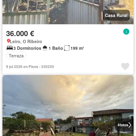
Casa Rural
36.000 €
Leiro, O Ribeiro
3 Dormitorios
1 Baño
199 m²
Terraza
9 jul 2026 en Pisos - 530250
4
fotos