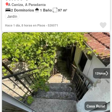
A Caniza, A Paradanta
2 Dormitorios
1 Baño
97 m²
Jardín
Hace 1 día, 8 horas en Pisos - 526071
12
fotos
Casa Rural