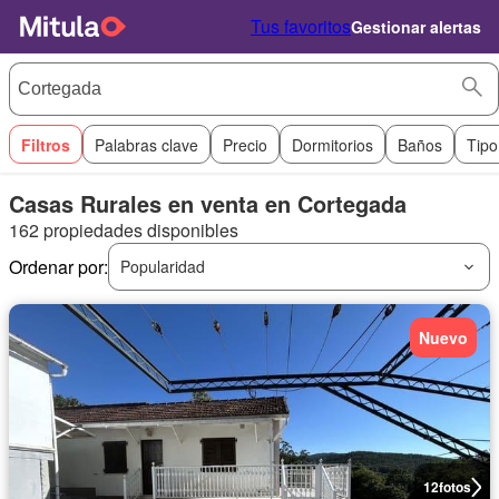
Tus favoritos
Gestionar alertas
Filtros
Palabras clave
Precio
Dormitorios
Baños
Tipo
Casas Rurales en venta en Cortegada
162 propiedades disponibles
Ordenar por:
Popularidad
Nuevo
12
fotos