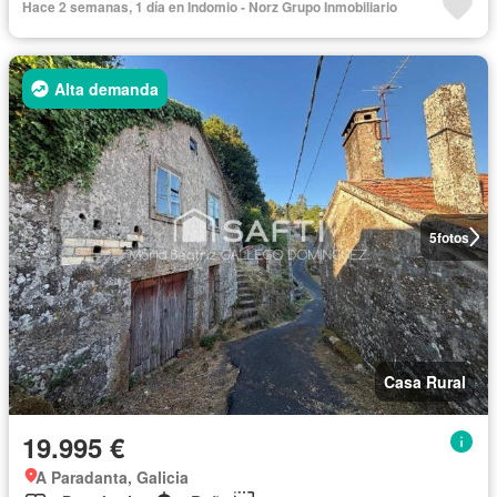
Hace 2 semanas, 1 día en Indomio - Norz Grupo Inmobiliario
Alta demanda
5
fotos
Casa Rural
19.995 €
A Paradanta, Galicia