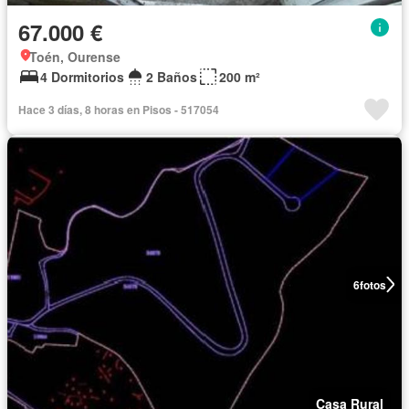
67.000 €
Toén, Ourense
4 Dormitorios
2 Baños
200 m²
Hace 3 días, 8 horas en Pisos - 517054
6
fotos
Casa Rural