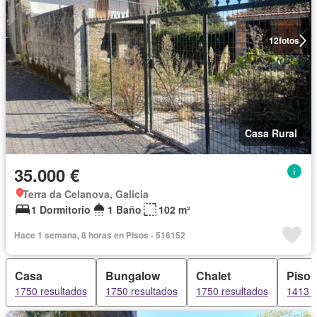
12
fotos
Casa Rural
35.000 €
Terra da Celanova, Galicia
1 Dormitorio
1 Baño
102 m²
Hace 1 semana, 8 horas en Pisos - 516152
Casa
Bungalow
Chalet
Piso
1750 resultados
1750 resultados
1750 resultados
1413 r