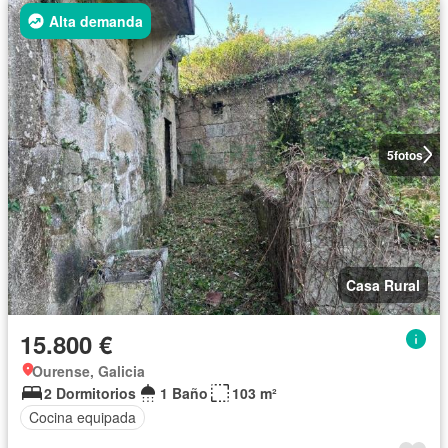
Alta demanda
5
fotos
Casa Rural
15.800 €
Ourense, Galicia
2 Dormitorios
1 Baño
103 m²
Cocina equipada