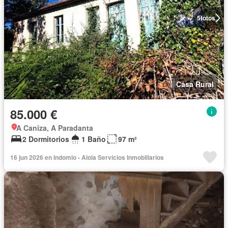
5
fotos
Casa Rural
85.000 €
A Caniza, A Paradanta
2 Dormitorios
1 Baño
97 m²
16 jun 2026 en Indomio - Aloia Servicios Inmobiliarios