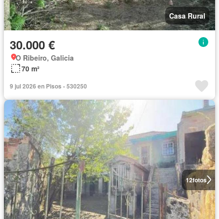
Casa Rural
30.000 €
O Ribeiro, Galicia
70 m²
9 jul 2026 en Pisos - 530250
12
fotos