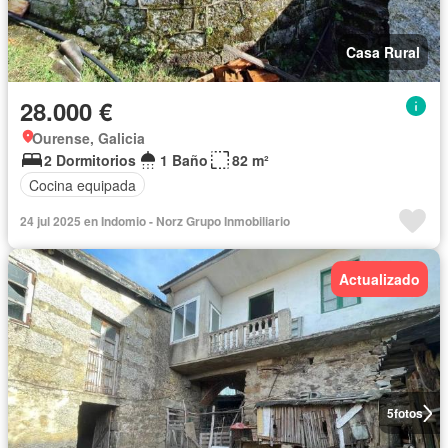
Casa Rural
28.000 €
Ourense, Galicia
2 Dormitorios
1 Baño
82 m²
Cocina equipada
24 jul 2025 en Indomio - Norz Grupo Inmobiliario
Actualizado
5
fotos