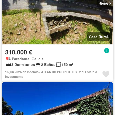
5
fotos
Casa Rural
310.000 €
A Paradanta, Galicia
3 Dormitorios
2 Baños
150 m²
16 jun 2026 en Indomio - ATLANTIC PROPERTIES Real Estate &
Investments