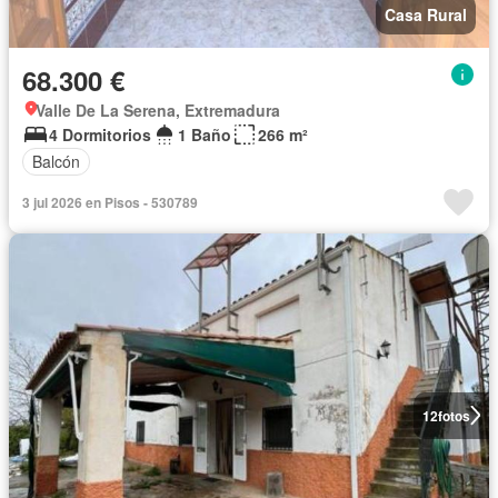
Casa Rural
68.300 €
Valle De La Serena, Extremadura
4 Dormitorios
1 Baño
266 m²
Balcón
3 jul 2026 en Pisos - 530789
12
fotos