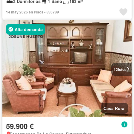
2 Dormitorios
1 Baño
163 m²
14 may 2026 en Pisos - 530789
Alta demanda
12
fotos
Casa Rural
59.900 €