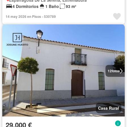
Esparragosa De La Serena, Extremadura
4 Dormitorios
1 Baño
93 m²
14 may 2026 en Pisos - 530789
12
fotos
Casa Rural
29.000 €