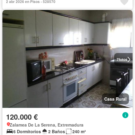
2 abr 2026 en Pisos - 528570
7
fotos
Casa Rural
120.000 €
Zalamea De La Serena, Extremadura
6 Dormitorios
2 Baños
240 m²