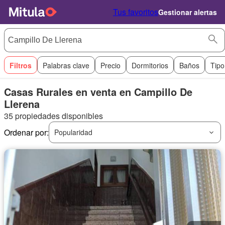
Tus favoritos
Gestionar alertas
Filtros
Palabras clave
Precio
Dormitorios
Baños
Tipo
Casas Rurales en venta en Campillo De
Llerena
35 propiedades disponibles
Ordenar por:
Popularidad