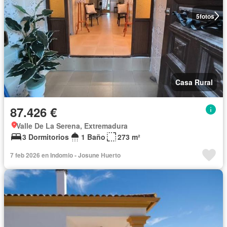
5
fotos
Casa Rural
87.426 €
Valle De La Serena, Extremadura
3 Dormitorios
1 Baño
273 m²
7 feb 2026 en Indomio - Josune Huerto