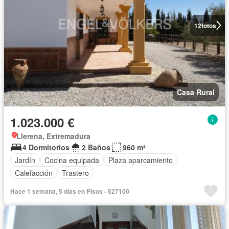
12
fotos
Casa Rural
1.023.000 €
Llerena, Extremadura
4 Dormitorios
2 Baños
960 m²
Jardín
Cocina equipada
Plaza aparcamiento
Calefacción
Trastero
Hace 1 semana, 5 días en Pisos - 527100