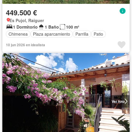
449.500 €
Es Pujol, Raiguer
1 Dormitorio
1 Baño
100 m²
Chimenea
Plaza aparcamiento
Parrilla
Patio
10 jun 2026 en idealista
Ver foto