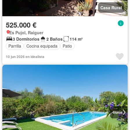
Casa Rural
525.000 €
Es Pujol, Raiguer
3 Dormitorios
2 Baños
114 m²
Parrilla
Cocina equipada
Patio
10 jun 2026 en idealista
4
fotos