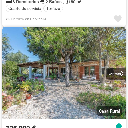
3 Dormitorios
2 Baños
180 m²
Cuarto de servicio
Terraza
23 jun 2026 en Habitaclia
Ver foto
Casa Rural
725.000 €