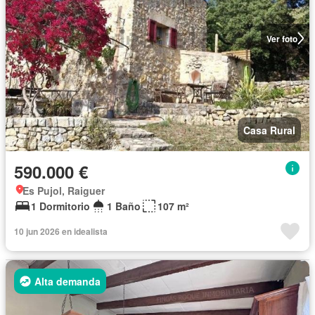
Ver foto
Casa Rural
590.000 €
Es Pujol, Raiguer
1 Dormitorio
1 Baño
107 m²
10 jun 2026 en idealista
Alta demanda