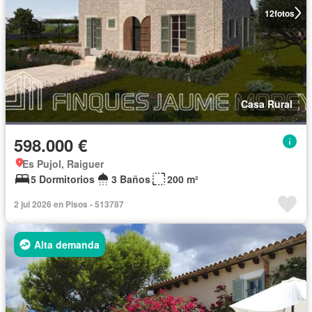
12
fotos
Casa Rural
598.000 €
Es Pujol, Raiguer
5 Dormitorios
3 Baños
200 m²
2 jul 2026 en Pisos - 513787
Alta demanda