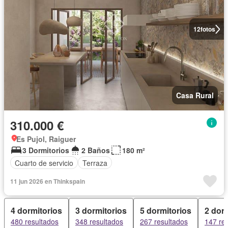
12
fotos
Casa Rural
310.000 €
Es Pujol, Raiguer
3 Dormitorios
2 Baños
180 m²
Cuarto de servicio
Terraza
11 jun 2026 en Thinkspain
4 dormitorios
3 dormitorios
5 dormitorios
2 dor
480 resultados
348 resultados
267 resultados
147 re