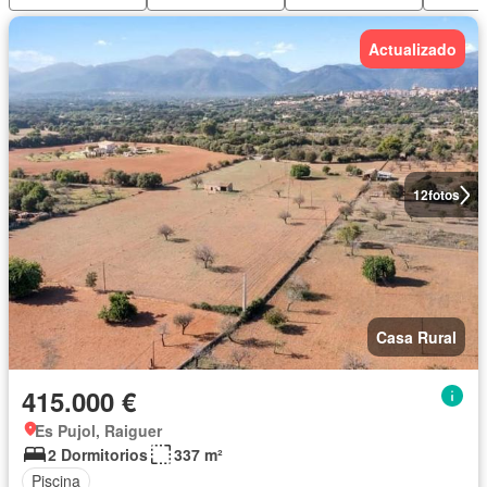
Actualizado
12
fotos
Casa Rural
415.000 €
Es Pujol, Raiguer
2 Dormitorios
337 m²
Piscina