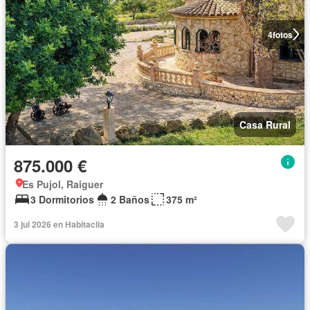
4
fotos
Casa Rural
875.000 €
Es Pujol, Raiguer
3 Dormitorios
2 Baños
375 m²
3 jul 2026 en Habitaclia