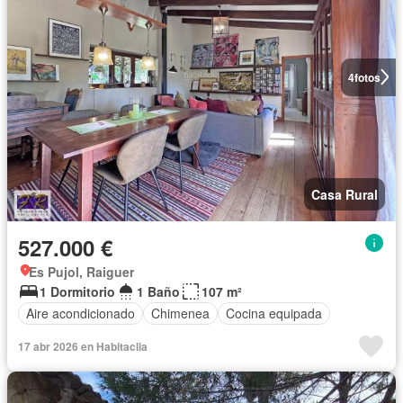
4
fotos
Casa Rural
527.000 €
Es Pujol, Raiguer
1 Dormitorio
1 Baño
107 m²
Aire acondicionado
Chimenea
Cocina equipada
17 abr 2026 en Habitaclia