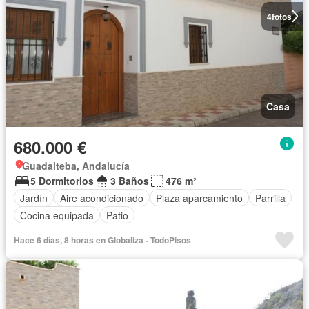
4
fotos
Casa
680.000 €
Guadalteba, Andalucía
5 Dormitorios
3 Baños
476 m²
Jardín
Aire acondicionado
Plaza aparcamiento
Parrilla
Cocina equipada
Patio
Hace 6 días, 8 horas en Globaliza - TodoPisos