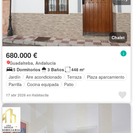
Chalet
680.000 €
Guadalteba, Andalucía
5 Dormitorios
3 Baños
448 m²
Jardín
Aire acondicionado
Terraza
Plaza aparcamiento
Parrilla
Cocina equipada
Patio
17 abr 2026 en Habitaclia