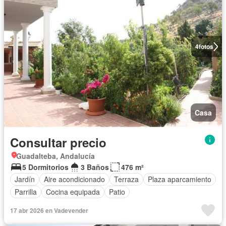
4
fotos
Casa
Consultar precio
Guadalteba, Andalucía
5 Dormitorios
3 Baños
476 m²
Jardín
Aire acondicionado
Terraza
Plaza aparcamiento
Parrilla
Cocina equipada
Patio
17 abr 2026 en Vadevender