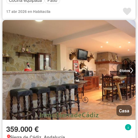
Cocina equipada
Patio
17 abr 2026 en Habitaclia
4
fotos
Casa
359.000 €
Sierra de Cádiz, Andalucía