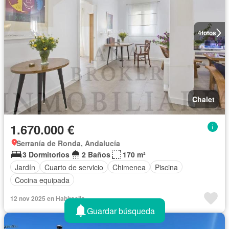
4
fotos
Chalet
1.670.000 €
Serranía de Ronda, Andalucía
3 Dormitorios
2 Baños
170 m²
Jardín
Cuarto de servicio
Chimenea
Piscina
Cocina equipada
12 nov 2025 en Habitaclia
Guardar búsqueda