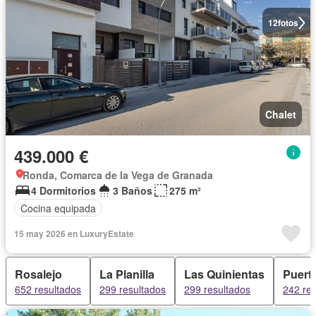
12
fotos
Chalet
439.000 €
Ronda, Comarca de la Vega de Granada
4 Dormitorios
3 Baños
275 m²
Cocina equipada
15 may 2026 en LuxuryEstate
Rosalejo
La Planilla
Las Quinientas
Puert
652 resultados
299 resultados
299 resultados
242 res