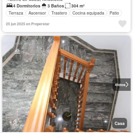
4 Dormitorios
3 Baños
304 m²
Terraza
Ascensor
Trastero
Cocina equipada
Patio
25 jun 2025 en Properstar
4
fotos
Casa