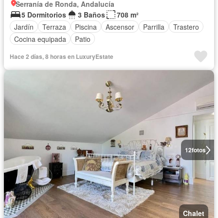
Serranía de Ronda, Andalucía
5 Dormitorios
3 Baños
708 m²
Jardín
Terraza
Piscina
Ascensor
Parrilla
Trastero
Cocina equipada
Patio
Hace 2 días, 8 horas en LuxuryEstate
12
fotos
Chalet