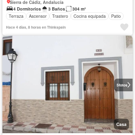
Sierra de Cádiz, Andalucía
4 Dormitorios
3 Baños
304 m²
Terraza
Ascensor
Trastero
Cocina equipada
Patio
Hace 4 días, 8 horas en Thinkspain
5
fotos
Casa