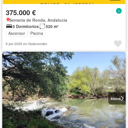
375.000 €
Serranía de Ronda, Andalucía
5 Dormitorios
520 m²
Ascensor
Piscina
6 jun 2026 en Vadevender
4
fotos