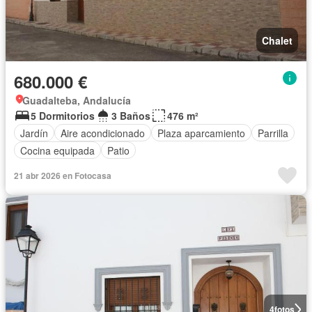
Chalet
680.000 €
Guadalteba, Andalucía
5 Dormitorios
3 Baños
476 m²
Jardín
Aire acondicionado
Plaza aparcamiento
Parrilla
Cocina equipada
Patio
21 abr 2026 en Fotocasa
4
fotos