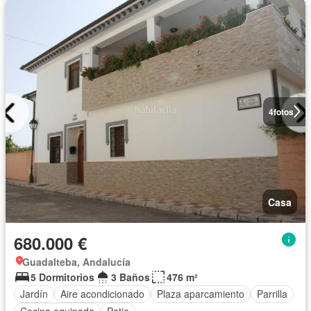
4
fotos
Casa
680.000 €
Guadalteba, Andalucía
5 Dormitorios
3 Baños
476 m²
Jardín
Aire acondicionado
Plaza aparcamiento
Parrilla