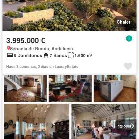
Chalet
3.995.000 €
Serranía de Ronda, Andalucía
8 Dormitorios
7 Baños
1.600 m²
Hace 3 semanas, 2 días en LuxuryEstate
12
fotos