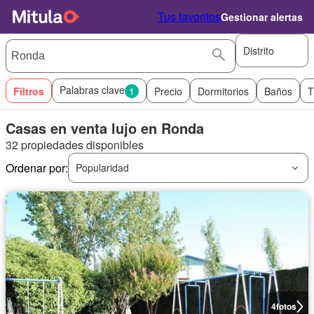
Tus favoritos
Gestionar alertas
Distrito
Palabras clave
Filtros
1
Precio
Dormitorios
Baños
T
Casas en venta lujo en Ronda
32 propiedades disponibles
Ordenar por:
Popularidad
4
fotos