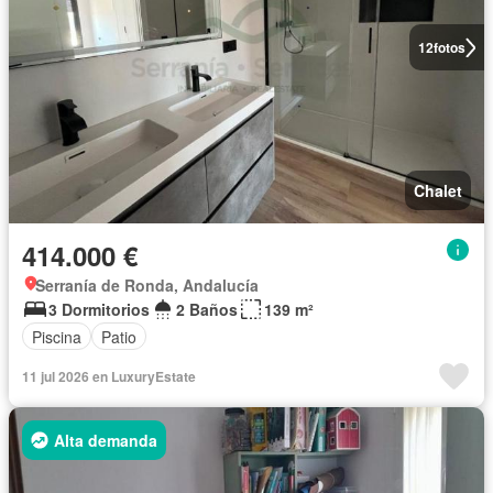
12
fotos
Chalet
414.000 €
Serranía de Ronda, Andalucía
3 Dormitorios
2 Baños
139 m²
Piscina
Patio
11 jul 2026 en LuxuryEstate
Alta demanda