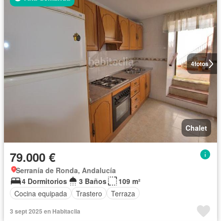
4
fotos
Chalet
79.000 €
Serranía de Ronda, Andalucía
4 Dormitorios
3 Baños
109 m²
Cocina equipada
Trastero
Terraza
3 sept 2025 en Habitaclia