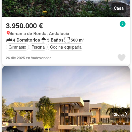
Casa
3.950.000 €
Serranía de Ronda, Andalucía
4 Dormitorios
5 Baños
500 m²
Gimnasio
Piscina
Cocina equipada
26 dic 2025 en Vadevender
12
fotos