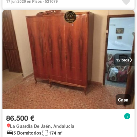
17 jun 2026 en Pisos - 521079
12
fotos
Casa
86.500 €
La Guardia De Jaén, Andalucía
5 Dormitorios
174 m²