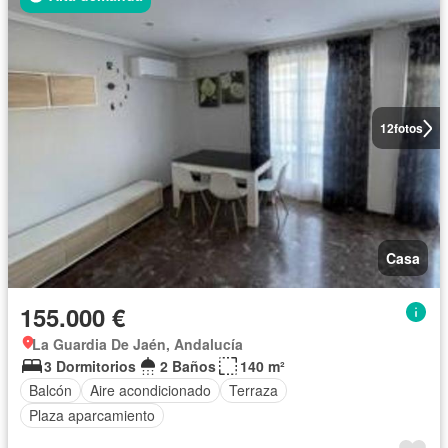
12
fotos
Casa
155.000 €
La Guardia De Jaén, Andalucía
3 Dormitorios
2 Baños
140 m²
Balcón
Aire acondicionado
Terraza
Plaza aparcamiento