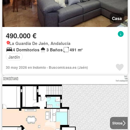
Casa
490.000 €
La Guardia De Jaén, Andalucía
4 Dormitorios
3 Baños
491 m²
Jardín
30 may 2026 en Indomio - Buscomicasa.es (Jaén)
5
fotos