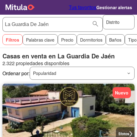
Tus favoritos
Gestionar alertas
Distrito
Filtros
Palabras clave
Precio
Dormitorios
Baños
Tipo
Casas en venta en La Guardia De Jaén
2.322 propiedades disponibles
Ordenar por:
Popularidad
Nuevo
5
fotos