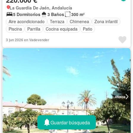
La Guardia De Jaén, Andalucía
5 Dormitorios
3 Baños
300 m²
Aire acondicionado
Terraza
Chimenea
Zona infantil
Piscina
Parrilla
Cocina equipada
Patio
3 jun 2026 en Vadevender
4
fotos
Guardar búsqueda