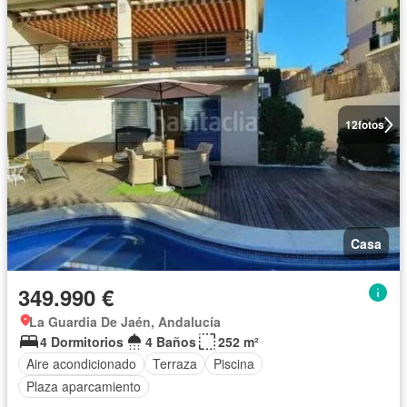
12
fotos
Casa
349.990 €
La Guardia De Jaén, Andalucía
4 Dormitorios
4 Baños
252 m²
Aire acondicionado
Terraza
Piscina
Plaza aparcamiento