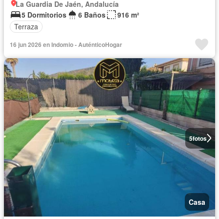
La Guardia De Jaén, Andalucía
5 Dormitorios
6 Baños
916 m²
Terraza
16 jun 2026 en Indomio - AuténticoHogar
5
fotos
Casa