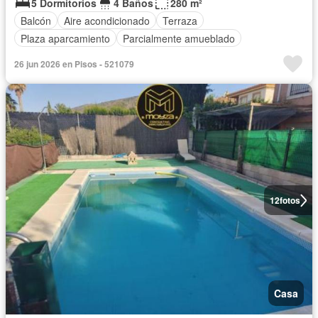
5 Dormitorios
4 Baños
280 m²
Balcón
Aire acondicionado
Terraza
Plaza aparcamiento
Parcialmente amueblado
26 jun 2026 en Pisos - 521079
12
fotos
Casa