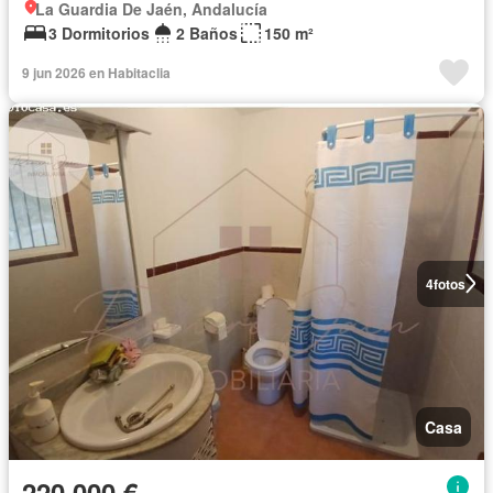
La Guardia De Jaén, Andalucía
3 Dormitorios
2 Baños
150 m²
9 jun 2026 en Habitaclia
4
fotos
Casa
220.000 €