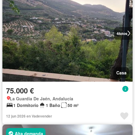
4
fotos
Casa
75.000 €
La Guardia De Jaén, Andalucía
1 Dormitorio
1 Baño
50 m²
12 jun 2026 en Vadevender
Alta demanda