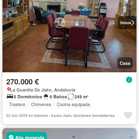
5
fotos
Casa
270.000 €
La Guardia De Jaén, Andalucía
5 Dormitorios
6 Baños
249 m²
Trastero
Chimenea
Cocina equipada
22 nov 2025 en Indomio - Iranzo Jaén, Gestiones Inmobiliarias
Alta demanda