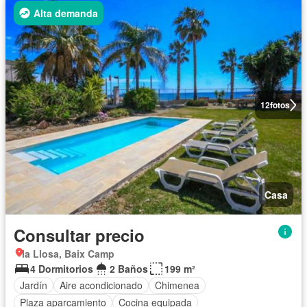
Alta demanda
12
fotos
Casa
Consultar precio
la Llosa, Baix Camp
4 Dormitorios
2 Baños
199 m²
Jardín
Aire acondicionado
Chimenea
Plaza aparcamiento
Cocina equipada