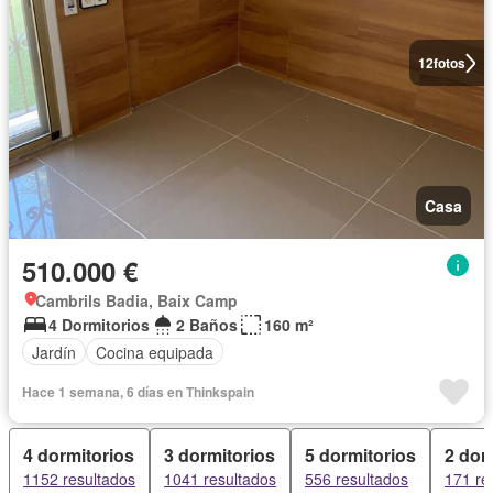
12
fotos
Casa
510.000 €
Cambrils Badia, Baix Camp
4 Dormitorios
2 Baños
160 m²
Jardín
Cocina equipada
Hace 1 semana, 6 días en Thinkspain
4 dormitorios
3 dormitorios
5 dormitorios
2 dor
1152 resultados
1041 resultados
556 resultados
171 re