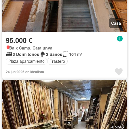
Casa
95.000 €
Baix Camp, Catalunya
3 Dormitorios
2 Baños
104 m²
Plaza aparcamiento
Trastero
24 jun 2026 en idealista
4
fotos