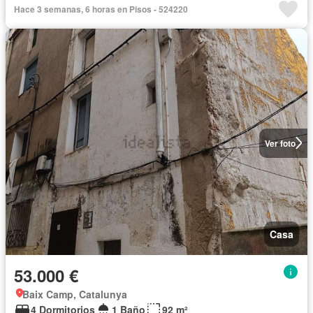
Hace 3 semanas, 6 horas en Pisos - 524220
Ver foto
Casa
53.000 €
Baix Camp, Catalunya
4 Dormitorios
1 Baño
92 m²