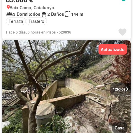
Baix Camp, Catalunya
3 Dormitorios
2 Baños
144 m²
Terraza
Trastero
Hace 5 días, 6 horas en Pisos - 520836
Actualizado
12
fotos
Casa