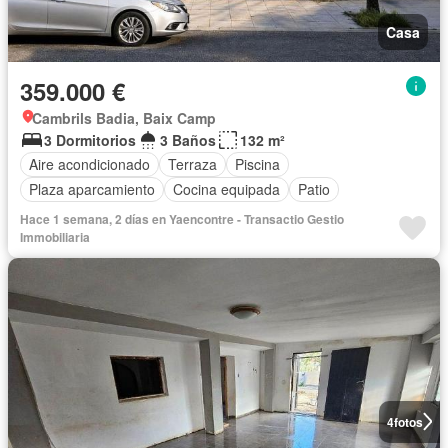
Casa
359.000 €
Cambrils Badia, Baix Camp
3 Dormitorios
3 Baños
132 m²
Aire acondicionado
Terraza
Piscina
Plaza aparcamiento
Cocina equipada
Patio
Hace 1 semana, 2 días en Yaencontre - Transactio Gestio
Immobiliaria
4
fotos