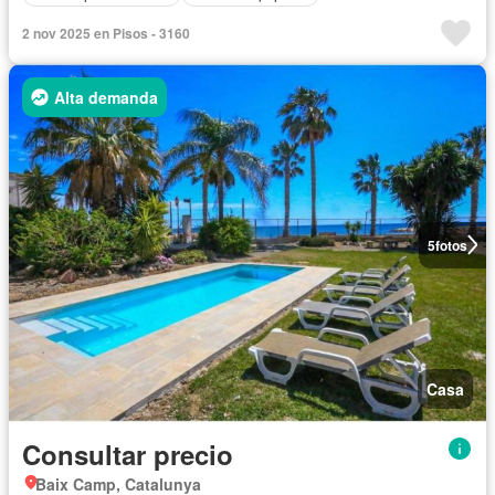
2 nov 2025 en Pisos - 3160
Alta demanda
5
fotos
Casa
Consultar precio
Baix Camp, Catalunya