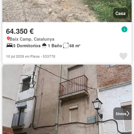
Casa
64.350 €
Baix Camp, Catalunya
5 Dormitorios
1 Baño
68 m²
10 jul 2026 en Pisos - 533778
5
fotos