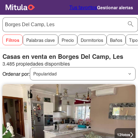
Tus favoritos
Gestionar alertas
Filtros
Palabras clave
Precio
Dormitorios
Baños
Tipo
Casas en venta en Borges Del Camp, Les
3.485 propiedades disponibles
Ordenar por:
Popularidad
12
fotos