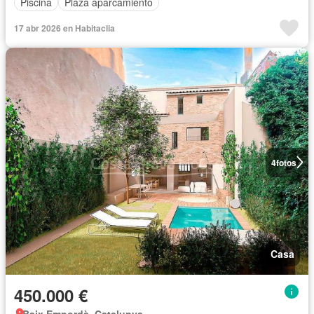
Piscina
Plaza aparcamiento
17 abr 2026 en Habitaclia
4
fotos
Casa
450.000 €
Baix Empordà, Catalunya