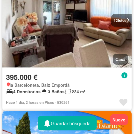
12
fotos
Casa
395.000 €
la Barceloneta, Baix Empordà
4 Dormitorios
3 Baños
234 m²
Hace 1 día, 2 horas en Pisos - 530261
Nuevo
Guardar búsqueda