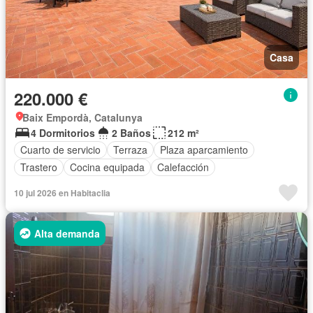
Casa
220.000 €
Baix Empordà, Catalunya
4 Dormitorios
2 Baños
212 m²
Cuarto de servicio
Terraza
Plaza aparcamiento
Trastero
Cocina equipada
Calefacción
10 jul 2026 en Habitaclia
Alta demanda