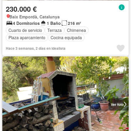
230.000 €
Baix Empordà, Catalunya
4 Dormitorios
1 Baño
216 m²
Cuarto de servicio
Terraza
Chimenea
Plaza aparcamiento
Cocina equipada
Hace 3 semanas, 2 días en idealista
Ver foto