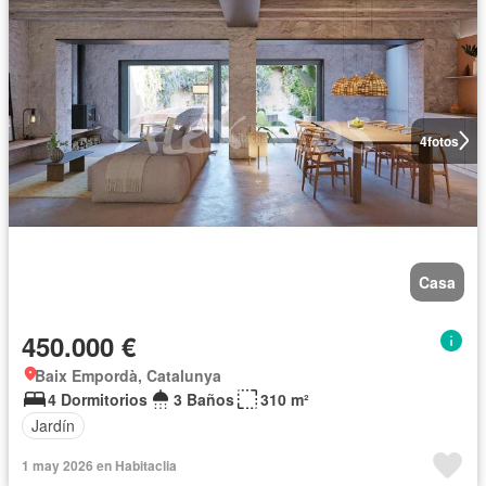
4
fotos
Casa
450.000 €
Baix Empordà, Catalunya
4 Dormitorios
3 Baños
310 m²
Jardín
1 may 2026 en Habitaclia