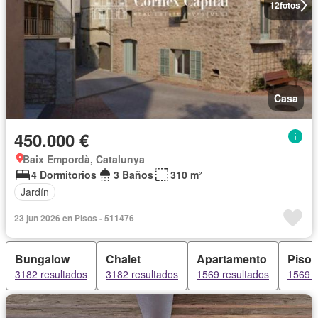
12
fotos
Casa
450.000 €
Baix Empordà, Catalunya
4 Dormitorios
3 Baños
310 m²
Jardín
23 jun 2026 en Pisos - 511476
Bungalow
Chalet
Apartamento
Piso
3182 resultados
3182 resultados
1569 resultados
1569 r