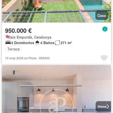
Casa
950.000 €
Baix Empordà, Catalunya
4 Dormitorios
4 Baños
271 m²
Terraza
15 may 2026 en Pisos - 999300
4
fotos