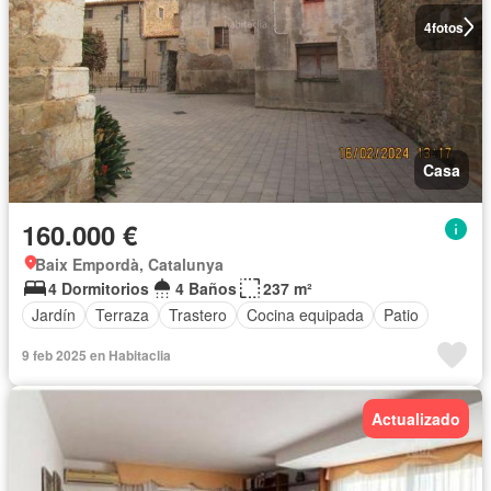
4
fotos
Casa
160.000 €
Baix Empordà, Catalunya
4 Dormitorios
4 Baños
237 m²
Jardín
Terraza
Trastero
Cocina equipada
Patio
9 feb 2025 en Habitaclia
Actualizado