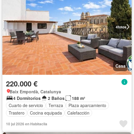
4
fotos
Casa
220.000 €
Baix Empordà, Catalunya
4 Dormitorios
2 Baños
188 m²
Cuarto de servicio
Terraza
Plaza aparcamiento
Trastero
Cocina equipada
Calefacción
10 jul 2026 en Habitaclia