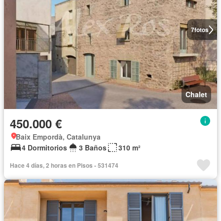
7
fotos
Chalet
450.000 €
Baix Empordà, Catalunya
4 Dormitorios
3 Baños
310 m²
Hace 4 días, 2 horas en Pisos - 531474