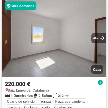
Alta demanda
4
fotos
Casa
220.000 €
Baix Empordà, Catalunya
4 Dormitorios
2 Baños
212 m²
Cuarto de servicio
Terraza
Plaza aparcamiento
Trastero
Cocina equipada
Calefacción