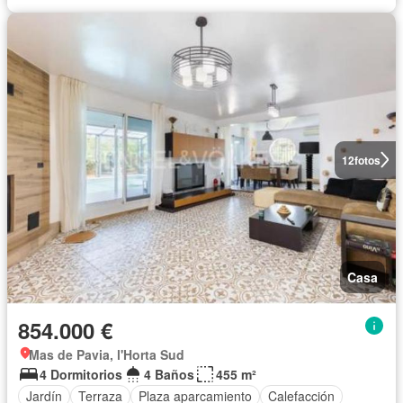
12
fotos
Casa
854.000 €
Mas de Pavia, l'Horta Sud
4 Dormitorios
4 Baños
455 m²
Jardín
Terraza
Plaza aparcamiento
Calefacción