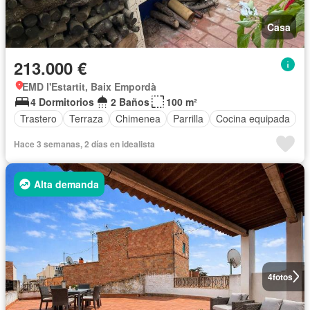
Casa
213.000 €
EMD l'Estartit, Baix Empordà
4 Dormitorios
2 Baños
100 m²
Trastero
Terraza
Chimenea
Parrilla
Cocina equipada
Hace 3 semanas, 2 días en idealista
Alta demanda
4
fotos