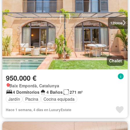
12
fotos
Chalet
950.000 €
Baix Empordà, Catalunya
4 Dormitorios
4 Baños
271 m²
Jardín
Piscina
Cocina equipada
Hace 1 semana, 4 días en LuxuryEstate