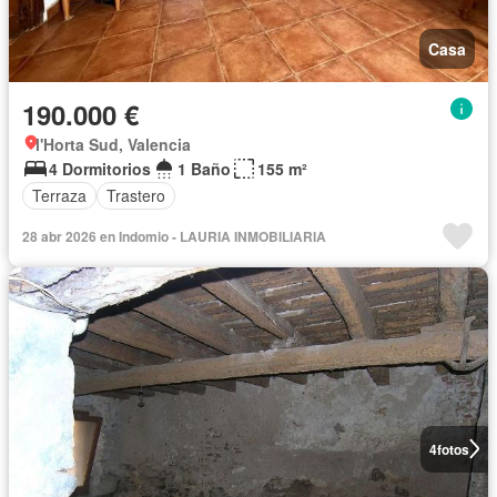
Casa
190.000 €
l'Horta Sud, Valencia
4 Dormitorios
1 Baño
155 m²
Terraza
Trastero
28 abr 2026 en Indomio - LAURIA INMOBILIARIA
4
fotos