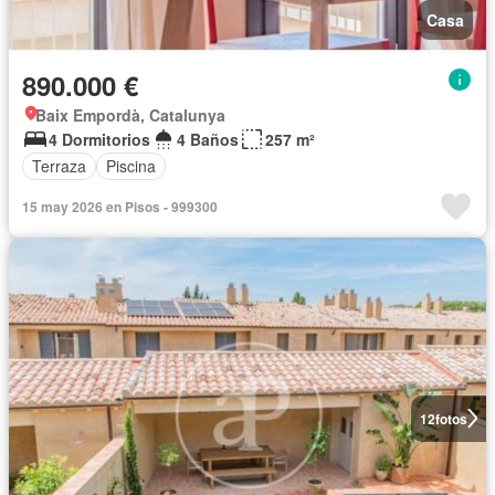
Casa
890.000 €
Baix Empordà, Catalunya
4 Dormitorios
4 Baños
257 m²
Terraza
Piscina
15 may 2026 en Pisos - 999300
12
fotos