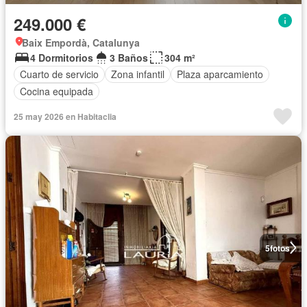
249.000 €
Baix Empordà, Catalunya
4 Dormitorios
3 Baños
304 m²
Cuarto de servicio
Zona infantil
Plaza aparcamiento
Cocina equipada
25 may 2026 en Habitaclia
5
fotos