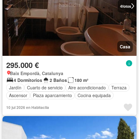
4
fotos
Casa
295.000 €
Baix Empordà, Catalunya
4 Dormitorios
2 Baños
180 m²
Jardín
Cuarto de servicio
Aire acondicionado
Terraza
Ascensor
Plaza aparcamiento
Cocina equipada
Calefacción
10 jul 2026 en Habitaclia