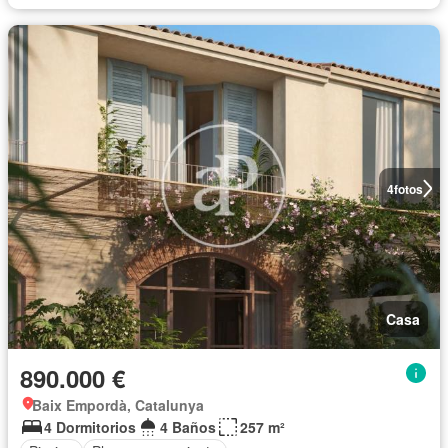
4
fotos
Casa
890.000 €
Baix Empordà, Catalunya
4 Dormitorios
4 Baños
257 m²