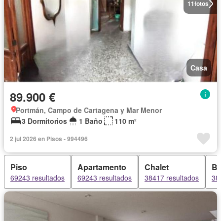
11
fotos
Casa
89.900 €
Portmán, Campo de Cartagena y Mar Menor
3 Dormitorios
1 Baño
110 m²
2 jul 2026 en Pisos - 994496
Piso
Apartamento
Chalet
B
69243 resultados
69243 resultados
38417 resultados
38