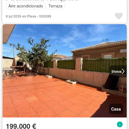
Aire acondicionado
Terraza
8 jul 2026 en Pisos - 520599
5
fotos
Casa
199.000 €