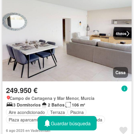
4
fotos
Casa
249.950 €
Campo de Cartagena y Mar Menor, Murcia
3 Dormitorios
2 Baños
106 m²
Aire acondicionado
Terraza
Piscina
Plaza aparcamiento
Parrilla
Cocina equipada
Guardar búsqueda
6 ago 2025 en Vadevender