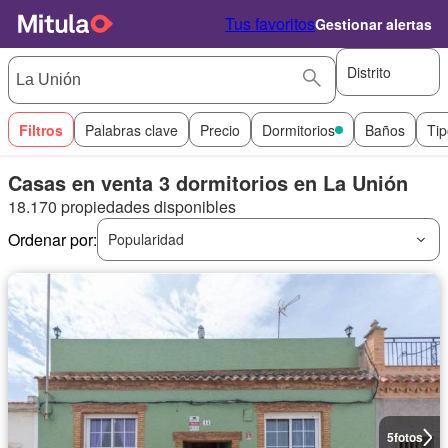
Tus favoritos
Gestionar alertas
Distrito
Filtros
Palabras clave
Precio
Dormitorios
Baños
Tip
Casas en venta 3 dormitorios en La Unión
18.170 propiedades disponibles
Ordenar por:
Popularidad
5
fotos