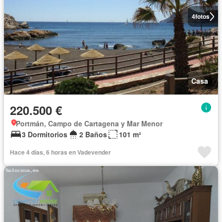
4
fotos
Casa
220.500 €
Portmán, Campo de Cartagena y Mar Menor
3 Dormitorios
2 Baños
101 m²
Hace 4 días, 6 horas en Vadevender