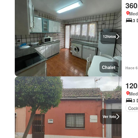
360
Med
3 
12
fotos
Chalet
Hace 6 
120
Med
3 
Coci
Ver foto