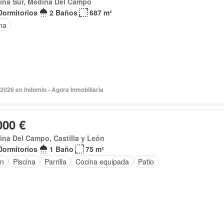
ina Sur, Medina Del Campo
Dormitorios
2 Baños
687 m²
na
2026 en Indomio - Agora Inmobiliaria
000 €
na Del Campo, Castilla y León
Dormitorios
1 Baño
75 m²
ín
Piscina
Parrilla
Cocina equipada
Patio