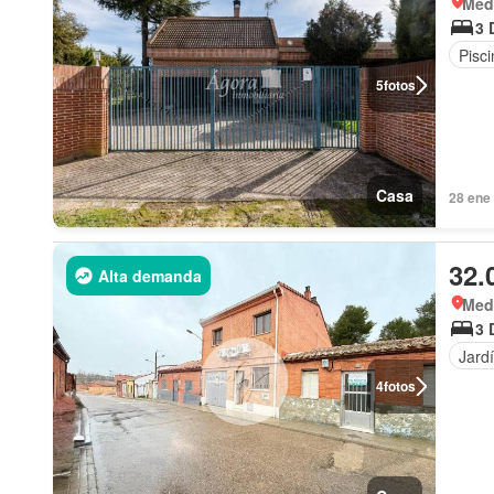
Med
3 
Pisci
5
fotos
Casa
28 ene 
32.
Alta demanda
Medi
3 
Jard
4
fotos