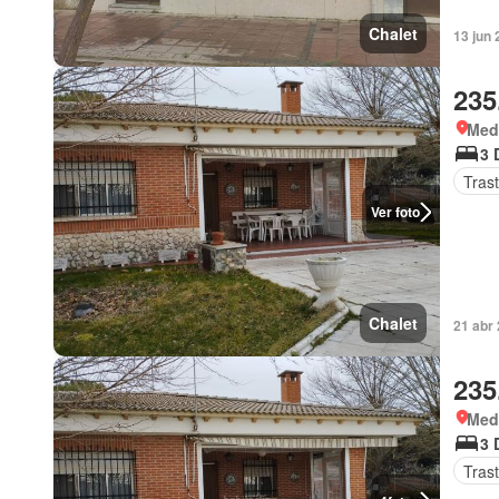
Chalet
13 jun
235
Med
3 
Tras
Ver foto
Chalet
21 abr
235
Med
3 
Tras