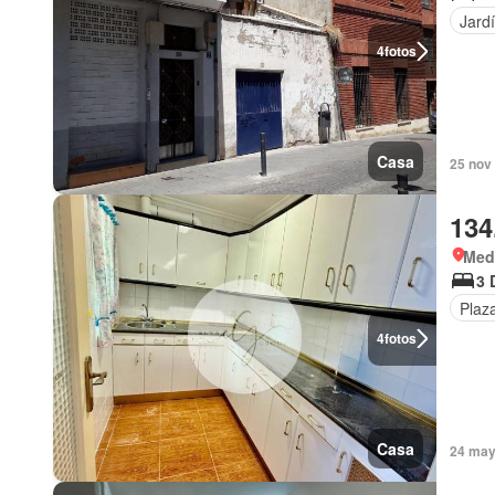
Jard
4
fotos
Casa
25 nov 
134
Med
3 
Plaz
4
fotos
Casa
24 may