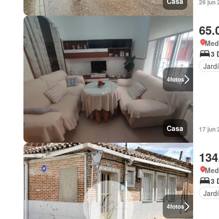
Casa
26 jun 
65.
Med
3 
Jard
4
fotos
Casa
17 jun 
134
Med
3 
Jard
4
fotos