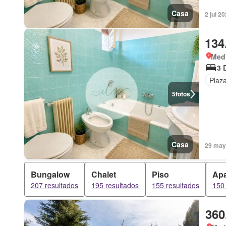
Casa
2 jul 2
134
Medi
3 
Plaz
5
fotos
Casa
29 may
Bungalow
Chalet
Piso
Apa
207 resultados
195 resultados
155 resultados
150 
360