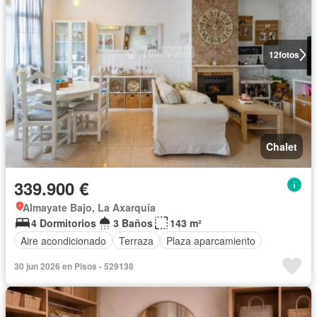
12
fotos
Chalet
339.900 €
Almayate Bajo, La Axarquía
4 Dormitorios
3 Baños
143 m²
Aire acondicionado
Terraza
Plaza aparcamiento
30 jun 2026 en Pisos - 529138