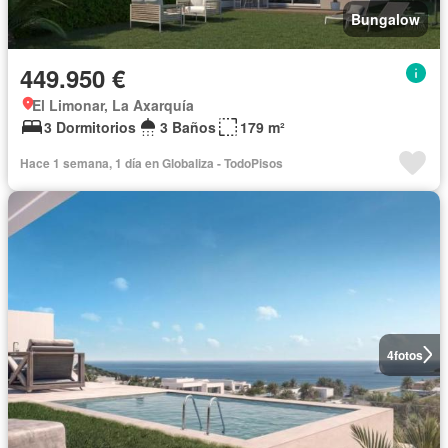
Bungalow
449.950 €
El Limonar, La Axarquía
3 Dormitorios
3 Baños
179 m²
Hace 1 semana, 1 día en Globaliza - TodoPisos
4
fotos