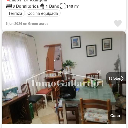
3 Dormitorios
1 Baño
140 m²
Terraza
Cocina equipada
6 jun 2026 en Green-acres
12
fotos
Casa