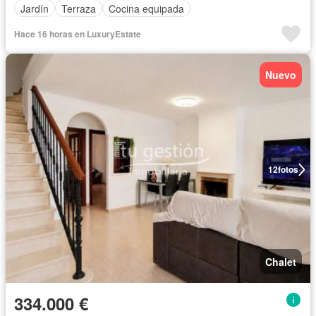
Jardín
Terraza
Cocina equipada
Hace 16 horas en LuxuryEstate
Nuevo
12
fotos
Chalet
334.000 €