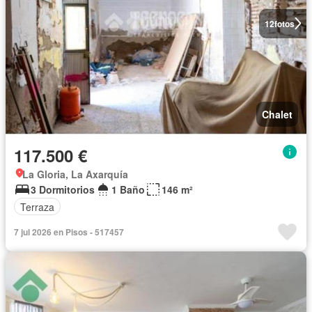
12
fotos
Chalet
117.500 €
La Gloria, La Axarquía
3 Dormitorios
1 Baño
146 m²
Terraza
7 jul 2026 en Pisos - 517457