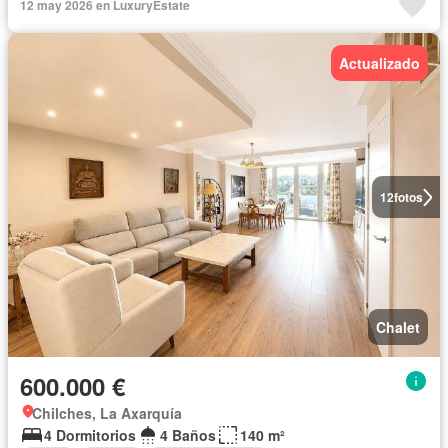
12 may 2026 en LuxuryEstate
Actualizado
12
fotos
Chalet
600.000 €
Chilches, La Axarquía
4 Dormitorios
4 Baños
140 m²