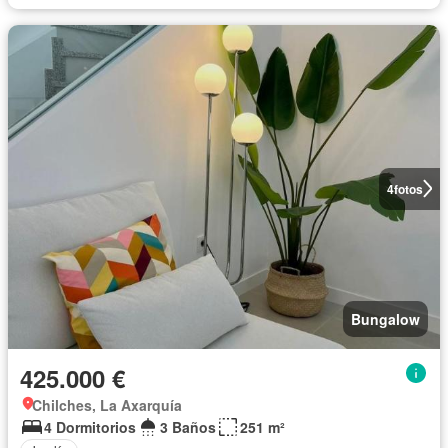
4
fotos
Bungalow
425.000 €
Chilches, La Axarquía
4 Dormitorios
3 Baños
251 m²