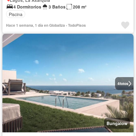
Lagos, La Axarquía
4 Dormitorios
3 Baños
208 m²
Piscina
Hace 1 semana, 1 día en Globaliza - TodoPisos
4
fotos
Bungalow