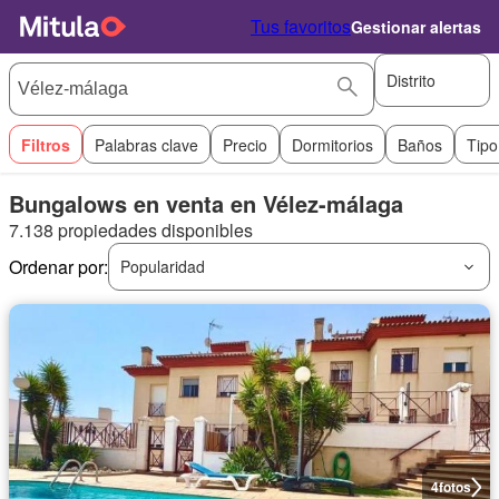
Tus favoritos
Gestionar alertas
Distrito
Filtros
Palabras clave
Precio
Dormitorios
Baños
Tipo
Bungalows en venta en Vélez-málaga
7.138 propiedades disponibles
Ordenar por:
Popularidad
4
fotos