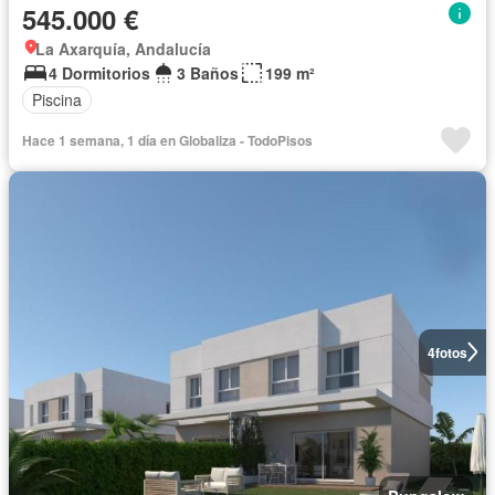
545.000 €
La Axarquía, Andalucía
4 Dormitorios
3 Baños
199 m²
Piscina
Hace 1 semana, 1 día en Globaliza - TodoPisos
4
fotos