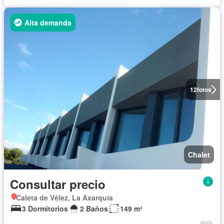
Alta demanda
12
fotos
Chalet
Consultar precio
Caleta de Vélez, La Axarquía
3 Dormitorios
2 Baños
149 m²