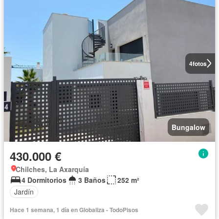
4
fotos
Bungalow
430.000 €
Chilches, La Axarquía
4 Dormitorios
3 Baños
252 m²
Jardín
Hace 1 semana, 1 día en Globaliza - TodoPisos