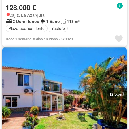
128.000 €
Cajiz, La Axarquía
3 Dormitorios
1 Baño
113 m²
Plaza aparcamiento
Trastero
Hace 1 semana, 3 días en Pisos - 529929
12
fotos