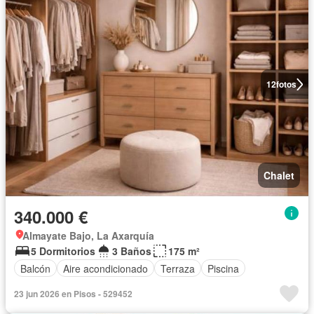
12
fotos
Chalet
340.000 €
Almayate Bajo, La Axarquía
5 Dormitorios
3 Baños
175 m²
Balcón
Aire acondicionado
Terraza
Piscina
23 jun 2026 en Pisos - 529452