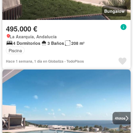
Bungalow
495.000 €
La Axarquía, Andalucía
4 Dormitorios
3 Baños
208 m²
Piscina
Hace 1 semana, 1 día en Globaliza - TodoPisos
4
fotos