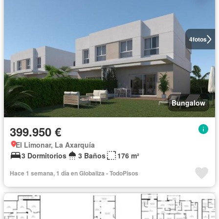
4
fotos
Bungalow
399.950 €
El Limonar, La Axarquía
3 Dormitorios
3 Baños
176 m²
Hace 1 semana, 1 día en Globaliza - TodoPisos