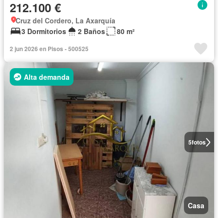
212.100 €
Cruz del Cordero, La Axarquía
3 Dormitorios
2 Baños
80 m²
2 jun 2026 en Pisos - 500525
Alta demanda
5
fotos
Casa