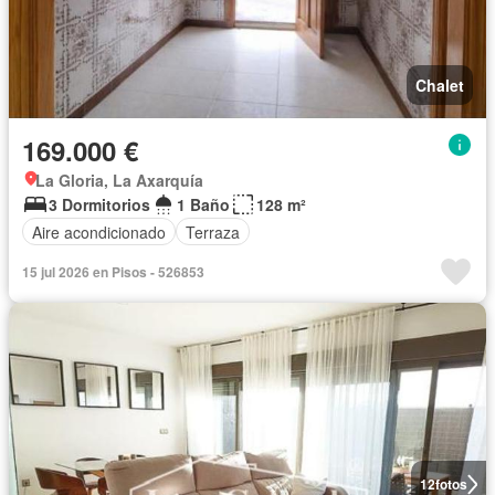
Chalet
169.000 €
La Gloria, La Axarquía
3 Dormitorios
1 Baño
128 m²
Aire acondicionado
Terraza
15 jul 2026 en Pisos - 526853
12
fotos