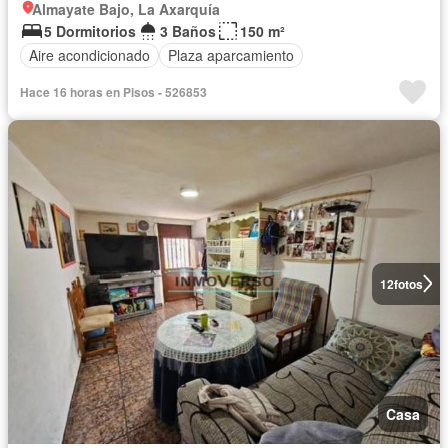
Almayate Bajo, La Axarquía
5 Dormitorios
3 Baños
150 m²
Aire acondicionado
Plaza aparcamiento
Hace 16 horas en Pisos - 526853
12
fotos
Casa