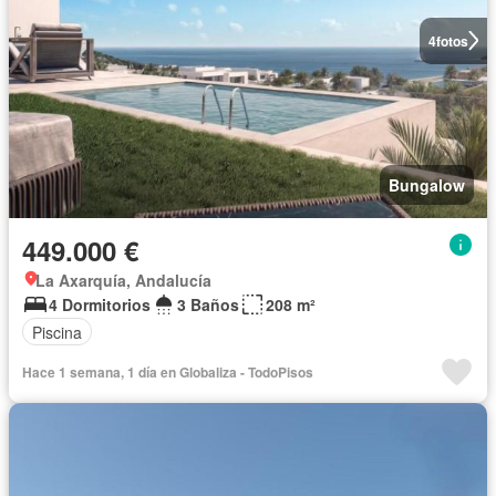
4
fotos
Bungalow
449.000 €
La Axarquía, Andalucía
4 Dormitorios
3 Baños
208 m²
Piscina
Hace 1 semana, 1 día en Globaliza - TodoPisos