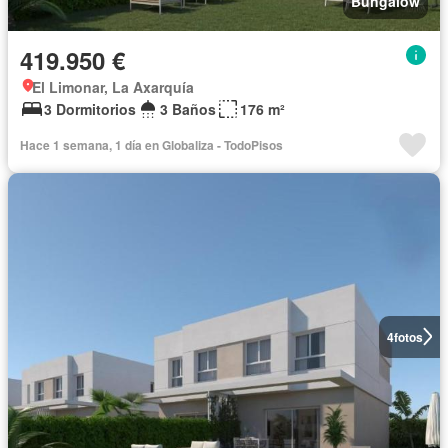
Bungalow
419.950 €
El Limonar, La Axarquía
3 Dormitorios
3 Baños
176 m²
Hace 1 semana, 1 día en Globaliza - TodoPisos
4
fotos