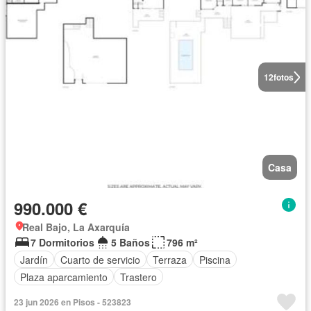
12
fotos
Casa
990.000 €
Real Bajo, La Axarquía
7 Dormitorios
5 Baños
796 m²
Jardín
Cuarto de servicio
Terraza
Piscina
Plaza aparcamiento
Trastero
23 jun 2026 en Pisos - 523823