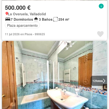
500.000 €
La Overuela, Valladolid
7 Dormitorios
3 Baños
254 m²
Plaza aparcamiento
11 jul 2026 en Pisos - 990625
12
fotos