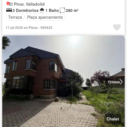
El Pinar, Valladolid
3 Dormitorios
1 Baño
280 m²
Terraza
Plaza aparcamiento
11 jul 2026 en Pisos - 990625
12
fotos
Chalet