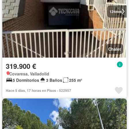
12
fotos
Chalet
319.900 €
Covaresa, Valladolid
5 Dormitorios
3 Baños
255 m²
Hace 5 días, 17 horas en Pisos - 522957