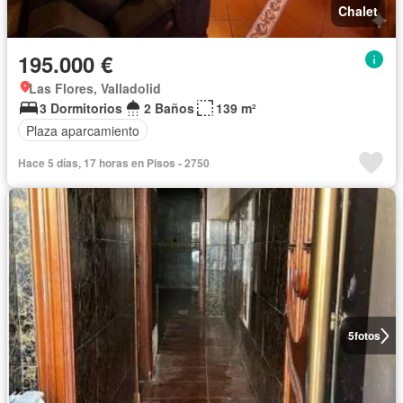
Chalet
195.000 €
Las Flores, Valladolid
3 Dormitorios
2 Baños
139 m²
Plaza aparcamiento
Hace 5 días, 17 horas en Pisos - 2750
5
fotos