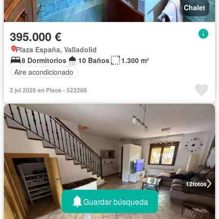
Chalet
395.000 €
Plaza España, Valladolid
8 Dormitorios
10 Baños
1.300 m²
Aire acondicionado
2 jul 2026 en Pisos - 522268
12
fotos
Guardar búsqueda