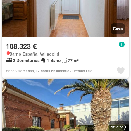
Casa
108.323 €
Barrio España, Valladolid
2 Dormitorios
1 Baño
77 m²
Hace 2 semanas, 17 horas en Indomio - Re/max Olid
12
fotos