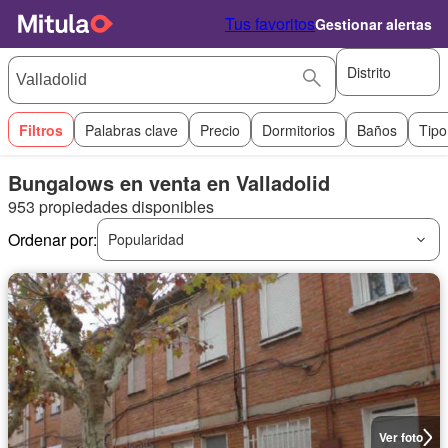
Tus favoritos
Gestionar alertas
Distrito
Filtros
Palabras clave
Precio
Dormitorios
Baños
Tipo
Bungalows en venta en Valladolid
953 propiedades disponibles
Ordenar por:
Popularidad
Ver foto