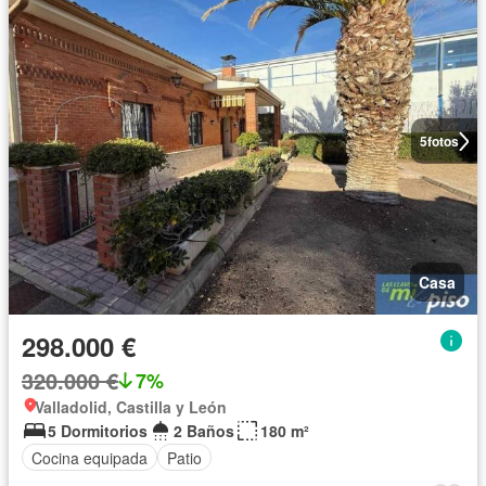
5
fotos
Casa
298.000 €
320.000 €
7%
Valladolid, Castilla y León
5 Dormitorios
2 Baños
180 m²
Cocina equipada
Patio