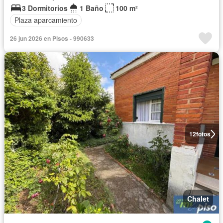
3 Dormitorios
1 Baño
100 m²
Plaza aparcamiento
26 jun 2026 en Pisos - 990633
12
fotos
Chalet