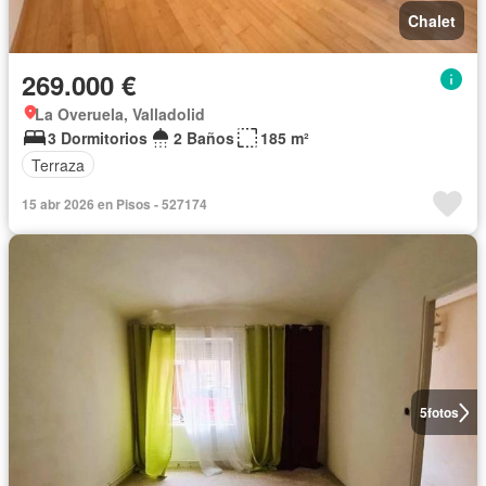
Chalet
269.000 €
La Overuela, Valladolid
3 Dormitorios
2 Baños
185 m²
Terraza
15 abr 2026 en Pisos - 527174
5
fotos