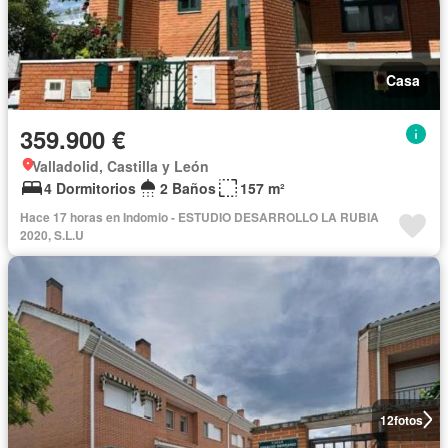
Casa
359.900 €
Valladolid, Castilla y León
4 Dormitorios
2 Baños
157 m²
Hace 17 horas en Indomio - ESTUDIO DESARROLLO LA RUBIA
2020, S.L.U
12
fotos