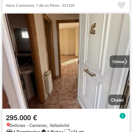
Hace 3 semanas, 1 día en Pisos - 531326
12
fotos
Chalet
295.000 €
Delicias - Canterac, Valladolid
4 Dormitorios
2 Baños
171 m²