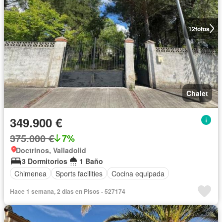
12
fotos
Chalet
349.900 €
375.000 €
7%
Doctrinos, Valladolid
3 Dormitorios
1 Baño
Chimenea
Sports facilities
Cocina equipada
Hace 1 semana, 2 días en Pisos - 527174