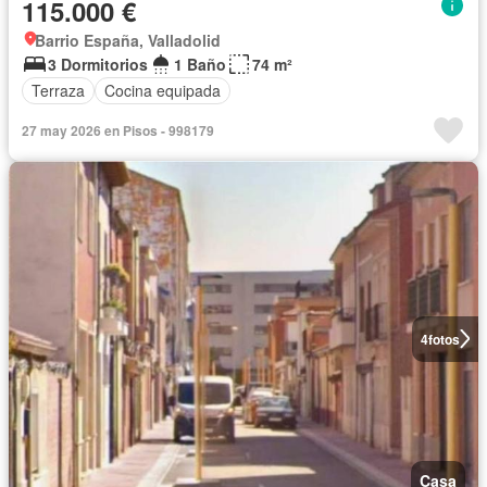
115.000 €
Barrio España, Valladolid
3 Dormitorios
1 Baño
74 m²
Terraza
Cocina equipada
27 may 2026 en Pisos - 998179
4
fotos
Casa