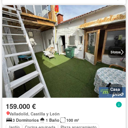
5
fotos
Casa
159.000 €
Valladolid, Castilla y León
3 Dormitorios
1 Baño
100 m²
Jardín
Cocina equipada
Plaza aparcamiento