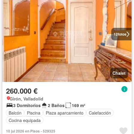
12
fotos
Chalet
260.000 €
Girón, Valladolid
3 Dormitorios
2 Baños
169 m²
Balcón
Piscina
Plaza aparcamiento
Calefacción
Cocina equipada
10 jul 2026 en Pisos - 529325