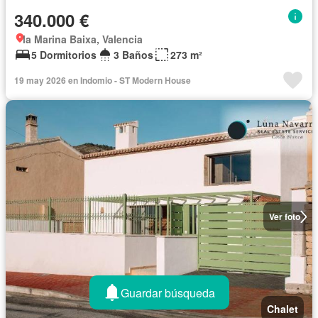
340.000 €
la Marina Baixa, Valencia
5 Dormitorios
3 Baños
273 m²
19 may 2026 en Indomio - ST Modern House
Ver foto
Guardar búsqueda
Chalet