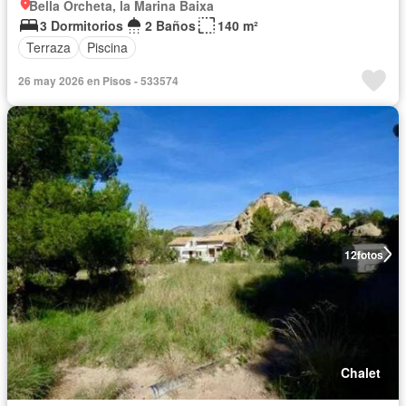
Bella Orcheta, la Marina Baixa
3 Dormitorios
2 Baños
140 m²
Terraza
Piscina
26 may 2026 en Pisos - 533574
12
fotos
Chalet