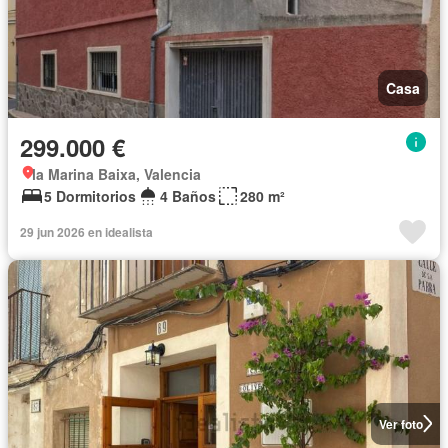
Casa
299.000 €
la Marina Baixa, Valencia
5 Dormitorios
4 Baños
280 m²
29 jun 2026 en idealista
Ver foto