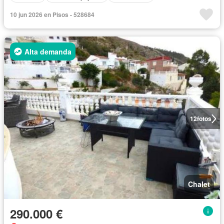
10 jun 2026 en Pisos - 528684
Alta demanda
12
fotos
Chalet
290.000 €