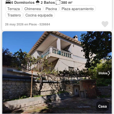
6 Dormitorios
2 Baños
380 m²
Terraza
Chimenea
Piscina
Plaza aparcamiento
Trastero
Cocina equipada
26 may 2026 en Pisos - 528684
5
fotos
Casa