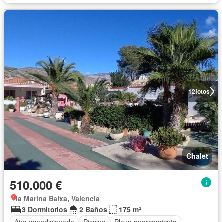
12
fotos
Chalet
510.000 €
la Marina Baixa, Valencia
3 Dormitorios
2 Baños
175 m²
Aire acondicionado
Piscina
Plaza aparcamiento