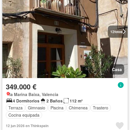
12
fotos
Casa
349.000 €
la Marina Baixa, Valencia
4 Dormitorios
2 Baños
112 m²
Terraza
Gimnasio
Piscina
Chimenea
Trastero
Cocina equipada
12 jun 2026 en Thinkspain