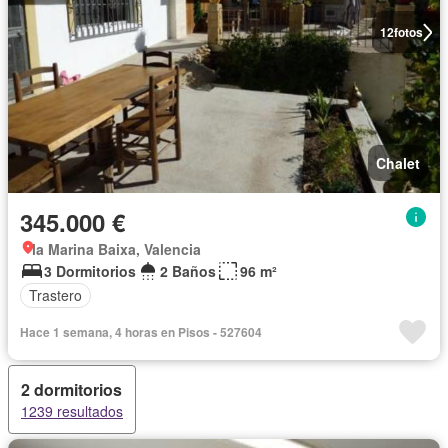
12
fotos
Chalet
345.000 €
la Marina Baixa, Valencia
3 Dormitorios
2 Baños
96 m²
Trastero
Hace 1 semana, 4 horas en Pisos - 527604
2 dormitorios
1239 resultados