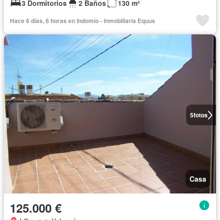
3 Dormitorios
2 Baños
130 m²
Hace 6 días, 6 horas en Indomio - Inmobiliaria Equus
5
fotos
Casa
125.000 €