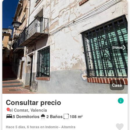
5
fotos
Casa
Consultar precio
el Comtat, Valencia
5 Dormitorios
2 Baños
108 m²
Hace 5 días, 6 horas en Indomio - Altamira