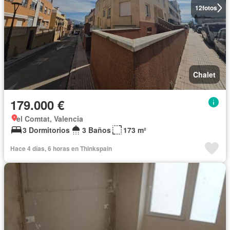
12
fotos
Chalet
179.000 €
el Comtat, Valencia
3 Dormitorios
3 Baños
173 m²
Hace 4 días, 6 horas en Thinkspain