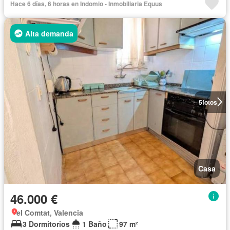
Hace 6 días, 6 horas en Indomio - Inmobiliaria Equus
Alta demanda
5
fotos
Casa
46.000 €
el Comtat, Valencia
3 Dormitorios
1 Baño
97 m²