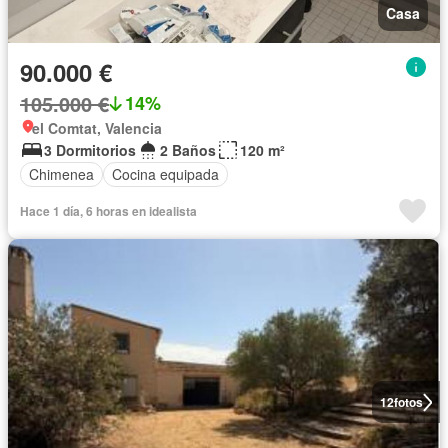
Casa
90.000 €
105.000 €
14%
el Comtat, Valencia
3 Dormitorios
2 Baños
120 m²
Chimenea
Cocina equipada
Hace 1 día, 6 horas en idealista
12
fotos