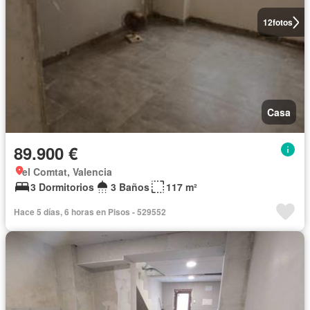
12
fotos
Casa
89.900 €
el Comtat, Valencia
3 Dormitorios
3 Baños
117 m²
Hace 5 días, 6 horas en Pisos - 529552