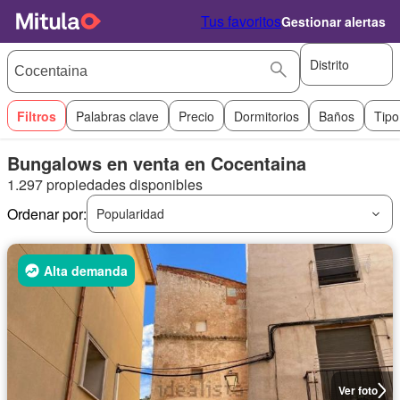
Tus favoritos
Gestionar alertas
Distrito
Filtros
Palabras clave
Precio
Dormitorios
Baños
Tipo
Bungalows en venta en Cocentaina
1.297 propiedades disponibles
Ordenar por:
Popularidad
Alta demanda
Ver foto