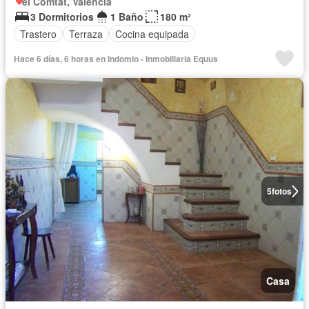
el Comtat, Valencia
3 Dormitorios
1 Baño
180 m²
Trastero
Terraza
Cocina equipada
Hace 6 días, 6 horas en Indomio - Inmobiliaria Equus
5
fotos
Casa