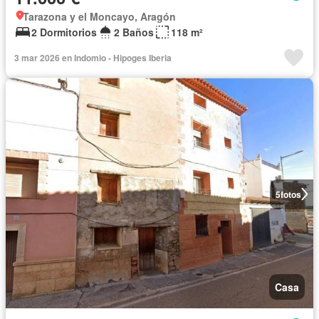
Tarazona y el Moncayo, Aragón
2 Dormitorios
2 Baños
118 m²
3 mar 2026 en Indomio - Hipoges Iberia
5
fotos
Casa