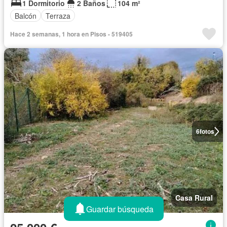
1 Dormitorio
2 Baños
104 m²
Balcón
Terraza
Hace 2 semanas, 1 hora en Pisos - 519405
6
fotos
Casa Rural
Guardar búsqueda