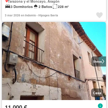
Tarazona y el Moncayo, Aragón
3 Dormitorios
2 Baños
228 m²
3 mar 2026 en Indomio - Hipoges Iberia
5
fotos
Casa
11.000 €