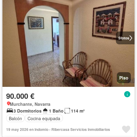
5
fotos
Piso
90.000 €
Murchante, Navarra
3 Dormitorios
1 Baño
114 m²
Balcón
Cocina equipada
19 may 2026 en Indomio - Ribercasa Servicios Inmobiliarios