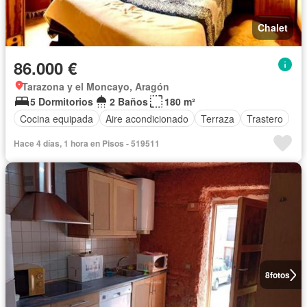
Chalet
86.000 €
Tarazona y el Moncayo, Aragón
5 Dormitorios
2 Baños
180 m²
Cocina equipada
Aire acondicionado
Terraza
Trastero
Hace 4 días, 1 hora en Pisos - 519511
8
fotos