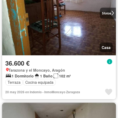
5
fotos
Casa
36.600 €
Tarazona y el Moncayo, Aragón
1 Dormitorio
1 Baño
102 m²
Terraza
Cocina equipada
20 may 2026 en Indomio - InmoMoncayo Zaragoza