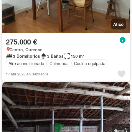
Ático
275.000 €
Centro, Ourense
3 Dormitorios
3 Baños
150 m²
Aire acondicionado
Chimenea
Cocina equipada
17 abr 2026 en Habitaclia
4
fotos