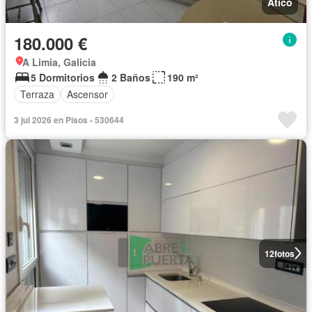
Ático
180.000 €
A Limia, Galicia
5 Dormitorios
2 Baños
190 m²
Terraza
Ascensor
3 jul 2026 en Pisos - 530644
12
fotos