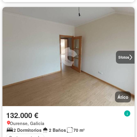
5
fotos
Ático
132.000 €
Ourense, Galicia
2 Dormitorios
2 Baños
70 m²