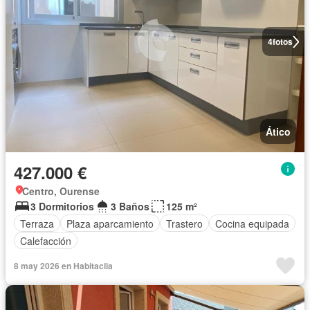
4
fotos
Ático
427.000 €
Centro, Ourense
3 Dormitorios
3 Baños
125 m²
Terraza
Plaza aparcamiento
Trastero
Cocina equipada
Calefacción
8 may 2026 en Habitaclia