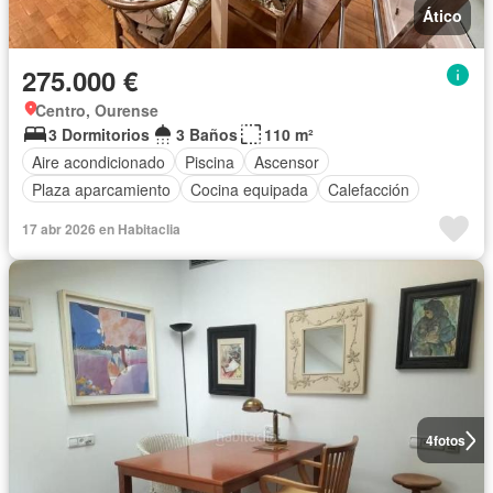
Ático
275.000 €
Centro, Ourense
3 Dormitorios
3 Baños
110 m²
Aire acondicionado
Piscina
Ascensor
Plaza aparcamiento
Cocina equipada
Calefacción
17 abr 2026 en Habitaclia
4
fotos