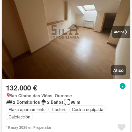
4
fotos
Ático
132.000 €
San Cibrao das Viñas, Ourense
2 Dormitorios
2 Baños
98 m²
Plaza aparcamiento
Trastero
Cocina equipada
Calefacción
16 may 2026 en Properstar