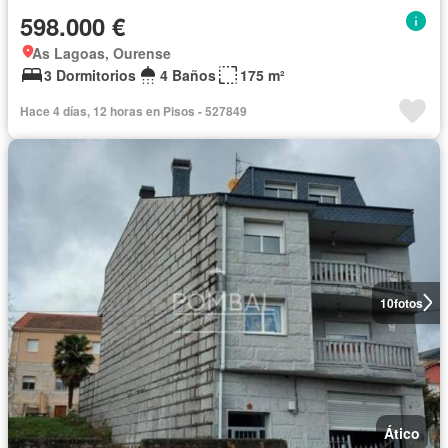
598.000 €
As Lagoas, Ourense
3 Dormitorios
4 Baños
175 m²
Hace 4 días, 12 horas en Pisos - 527849
10
fotos
Ático