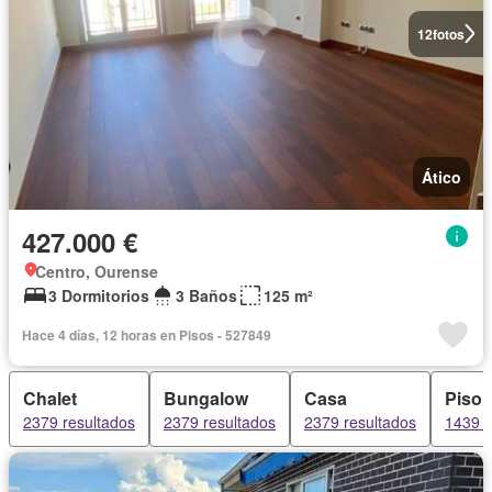
12
fotos
Ático
427.000 €
Centro, Ourense
3 Dormitorios
3 Baños
125 m²
Hace 4 días, 12 horas en Pisos - 527849
Chalet
Bungalow
Casa
Piso
2379 resultados
2379 resultados
2379 resultados
1439 r