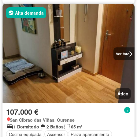
Alta demanda
Ver foto
Ático
107.000 €
San Cibrao das Viñas, Ourense
1 Dormitorio
2 Baños
65 m²
Cocina equipada
Ascensor
Plaza aparcamiento