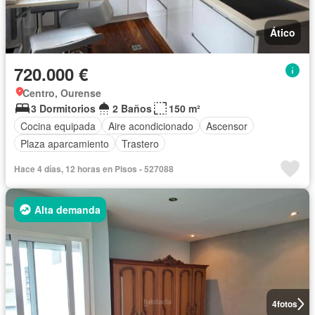
Ático
720.000 €
Centro, Ourense
3 Dormitorios
2 Baños
150 m²
Cocina equipada
Aire acondicionado
Ascensor
Plaza aparcamiento
Trastero
Hace 4 días, 12 horas en Pisos - 527088
Alta demanda
4
fotos