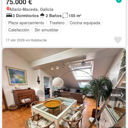
75.000 €
Allariz-Maceda, Galicia
3 Dormitorios
2 Baños
155 m²
Plaza aparcamiento
Trastero
Cocina equipada
Calefacción
Sin amueblar
17 abr 2026 en Habitaclia
4
fotos