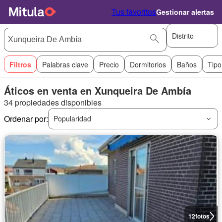
Tus favoritos
Gestionar alertas
Distrito
Filtros
Palabras clave
Precio
Dormitorios
Baños
Tipo
Áticos en venta en Xunqueira De Ambía
34 propiedades disponibles
Ordenar por:
Popularidad
12
fotos