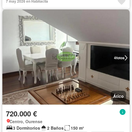
7 may 2026 en Habitaclia
4
fotos
Ático
720.000 €
Centro, Ourense
3 Dormitorios
2 Baños
150 m²