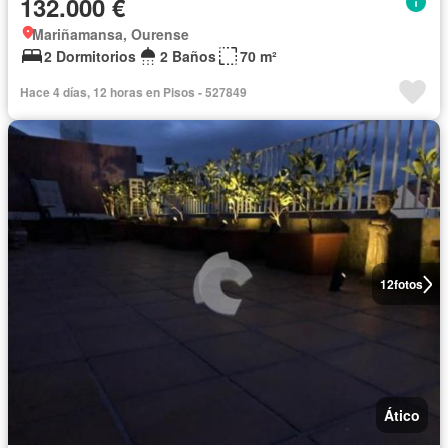
132.000 €
Mariñamansa, Ourense
2 Dormitorios
2 Baños
70 m²
Hace 4 días, 12 horas en Pisos - 527849
12
fotos
Ático