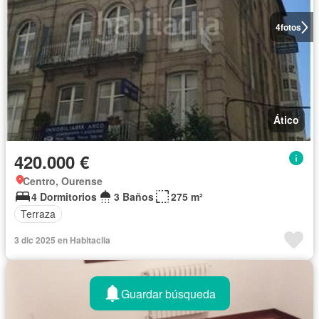
4
fotos
Ático
420.000 €
Centro, Ourense
4 Dormitorios
3 Baños
275 m²
Terraza
3 dic 2025 en Habitaclia
Guardar búsqueda