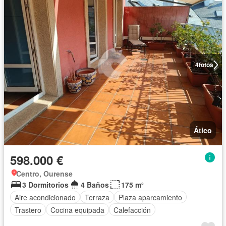
4
fotos
Ático
598.000 €
Centro, Ourense
3 Dormitorios
4 Baños
175 m²
Aire acondicionado
Terraza
Plaza aparcamiento
Trastero
Cocina equipada
Calefacción