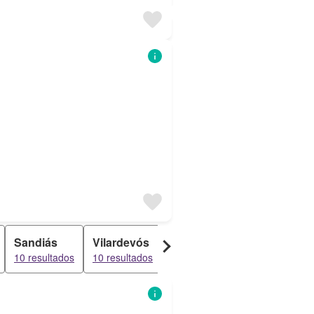
Sandiás
Vilardevós
Castrelo Do Val
Trasmir
10 resultados
10 resultados
10 resultados
9 resulta