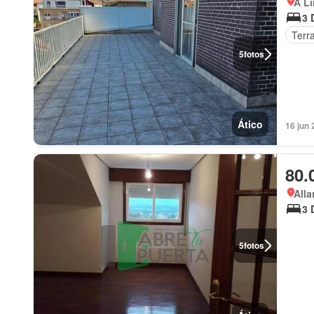
A Li
3 
Terr
5
fotos
Ático
16 jun 
80.
Alla
3 
5
fotos