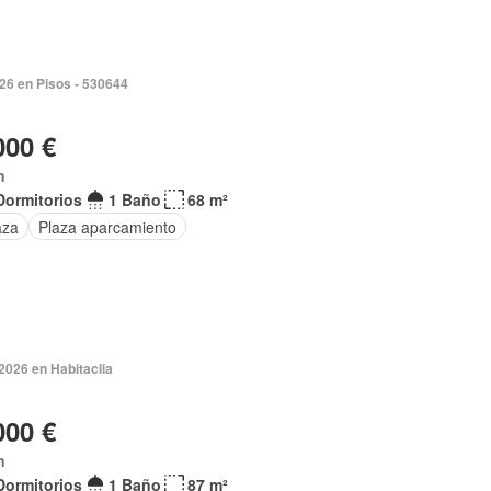
026 en Pisos - 530644
000 €
n
Dormitorios
1 Baño
68 m²
aza
Plaza aparcamiento
2026 en Habitaclia
000 €
n
Dormitorios
1 Baño
87 m²