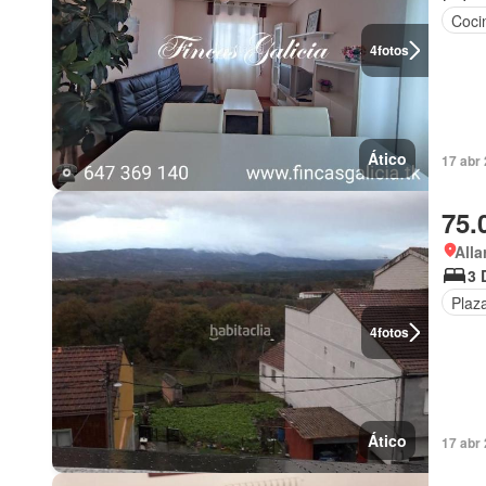
Coci
4
fotos
Ático
17 abr 
75.
Alla
3 
Plaz
4
fotos
Ático
17 abr 