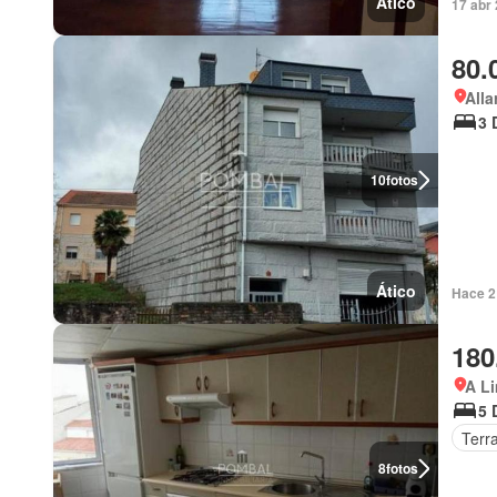
Ático
17 abr 
80.
Alla
3 
10
fotos
Ático
Hace 2
180
A Li
5 
Terr
8
fotos