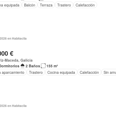
na equipada
Balcón
Terraza
Trastero
Calefacción
2026 en Habitaclia
000 €
riz-Maceda, Galicia
Dormitorios
2 Baños
155 m²
a aparcamiento
Trastero
Cocina equipada
Calefacción
Sin am
2026 en Habitaclia