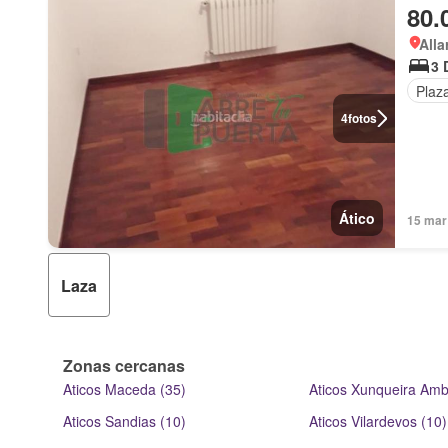
80.
Alla
3 
Plaz
4
fotos
Ático
15 mar
Laza
Zonas cercanas
Aticos Maceda (35)
Aticos Xunqueira Amb
Aticos Sandias (10)
Aticos Vilardevos (10)