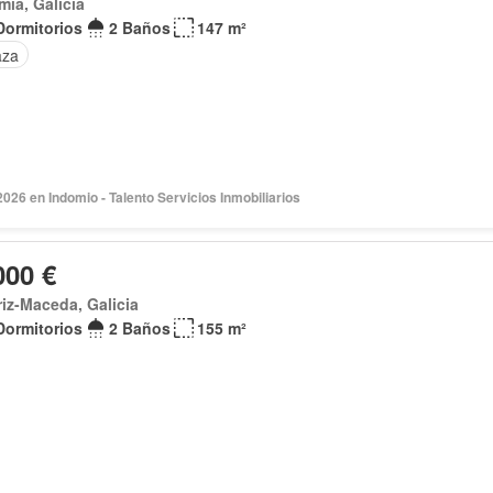
mia, Galicia
Dormitorios
2 Baños
147 m²
aza
2026 en Indomio - Talento Servicios Inmobiliarios
000 €
riz-Maceda, Galicia
Dormitorios
2 Baños
155 m²