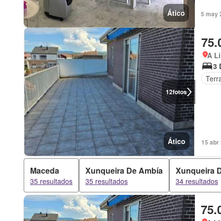
Ático
5 may 
75.
A Li
3 
Terr
12
fotos
Ático
15 abr
Maceda
Xunqueira De Ambía
Xunqueira 
35 resultados
35 resultados
34 resultados
75.