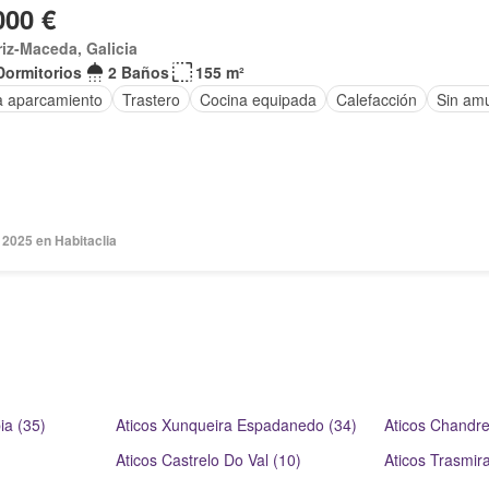
000 €
riz-Maceda, Galicia
Dormitorios
2 Baños
155 m²
a aparcamiento
Trastero
Cocina equipada
Calefacción
Sin am
 2025 en Habitaclia
ia (35)
Aticos Xunqueira Espadanedo (34)
Aticos Chandre
Aticos Castrelo Do Val (10)
Aticos Trasmira