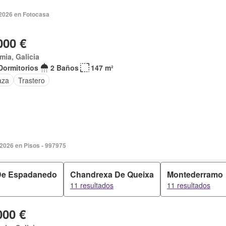
2026 en Fotocasa
000 €
mia, Galicia
Dormitorios
2 Baños
147 m²
aza
Trastero
 2026 en Pisos - 997975
De Espadanedo
Chandrexa De Queixa
Montederramo
11 resultados
11 resultados
000 €