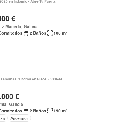
2025 en Indomio - Abre Tu Puerta
000 €
riz-Maceda, Galicia
Dormitorios
2 Baños
180 m²
 semanas, 3 horas en Pisos - 530644
.000 €
mia, Galicia
Dormitorios
2 Baños
190 m²
aza
Ascensor