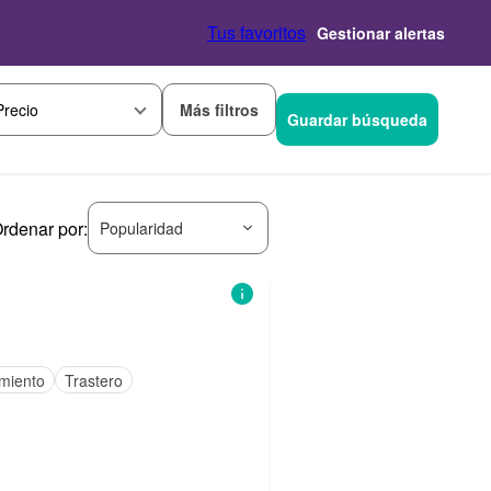
Tus favoritos
Gestionar alertas
Más filtros
Precio
Guardar búsqueda
rdenar por:
Popularidad
miento
Trastero