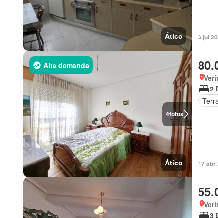
Ático
3 jul 2
80.
Alta demanda
Verí
2 
Terr
4
fotos
Ático
17 abr 
55.
Verí
3 