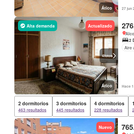
Ático
27 jun
276
Alta demanda
Actualizado
Alc
2 
Aire
4
fotos
Ático
Hace 1 
2 dormitorios
3 dormitorios
4 dormitorios
463 resultados
445 resultados
228 resultados
765
Nuevo