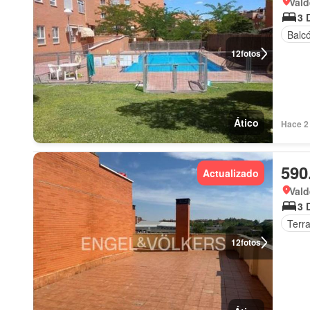
Vald
3 
Balc
12
fotos
Ático
Hace 2 
590
Actualizado
Vald
3 
Terr
12
fotos