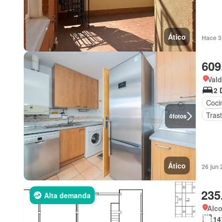
Ático
Hace 3
609
Val
2 
Coci
Tras
4
fotos
Ático
26 jun 
235
Alta demanda
Alc
14