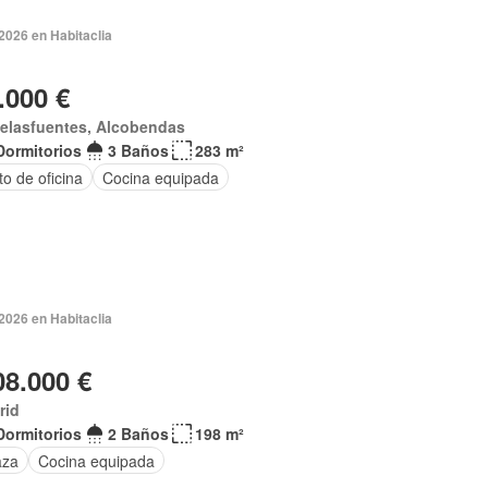
2026 en Habitaclia
.000 €
delasfuentes, Alcobendas
Dormitorios
3 Baños
283 m²
o de oficina
Cocina equipada
2026 en Habitaclia
08.000 €
rid
Dormitorios
2 Baños
198 m²
aza
Cocina equipada