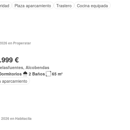
ridad
Plaza aparcamiento
Trastero
Cocina equipada
2026 en Properstar
.999 €
delasfuentes, Alcobendas
Dormitorios
2 Baños
65 m²
a aparcamiento
 2026 en Habitaclia