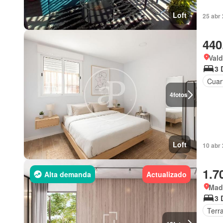
Loft
25 abr 
440
Val
3 
Cuart
4
fotos
Loft
10 abr 
1.7
Alta demanda
Actualizado
Mad
3 
Terr