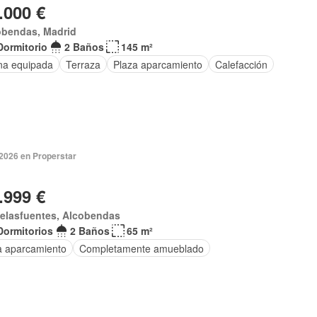
.000 €
obendas, Madrid
Dormitorio
2 Baños
145 m²
na equipada
Terraza
Plaza aparcamiento
Calefacción
 2026 en Properstar
.999 €
delasfuentes, Alcobendas
Dormitorios
2 Baños
65 m²
a aparcamiento
Completamente amueblado