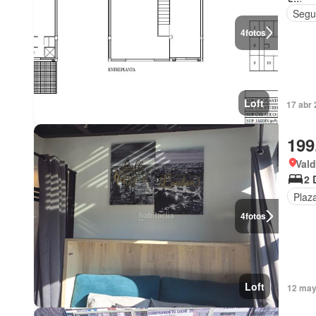
Segu
4
fotos
Loft
17 abr 
199
Val
2 
Plaz
4
fotos
Loft
12 may