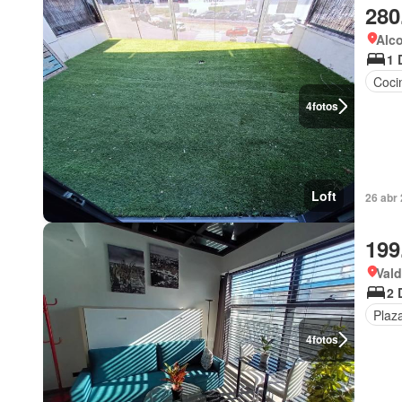
280
Alc
1 
Coci
4
fotos
Loft
26 abr
199
Val
2 
Plaz
4
fotos