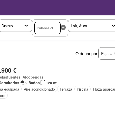
Ordenar por:
Popular
.900 €
delasfuentes, Alcobendas
Dormitorios
2 Baños
120 m²
na equipada
Aire acondicionado
Terraza
Piscina
Plaza aparca
tero