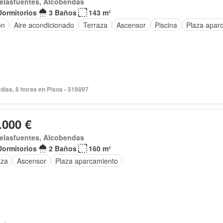
elasfuentes, Alcobendas
Dormitorios
3 Baños
143 m²
ón
Aire acondicionado
Terraza
Ascensor
Piscina
Plaza apar
días, 8 horas en Pisos - 519897
.000 €
elasfuentes, Alcobendas
Dormitorios
2 Baños
160 m²
aza
Ascensor
Plaza aparcamiento