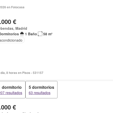
 2026 en Fotocasa
.000 €
obendas, Madrid
Dormitorios
1 Baño
58 m²
 acondicionado
día, 8 horas en Pisos - 531157
1 dormitorio
5 dormitorios
207 resultados
63 resultados
.000 €