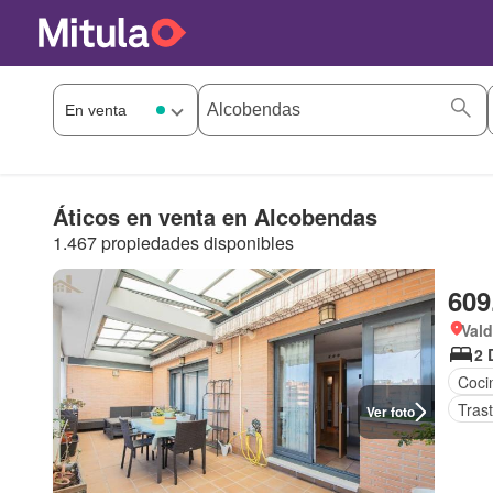
Áticos en venta en Alcobendas
1.467 propiedades disponibles
609
Val
2 
Coci
Tras
Ver foto