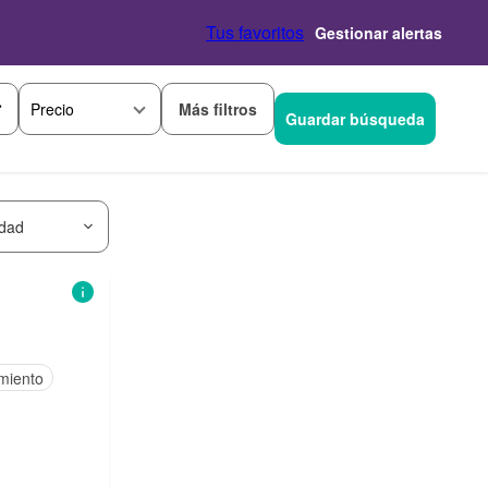
Tus favoritos
Gestionar alertas
Más filtros
Precio
Guardar búsqueda
idad
miento