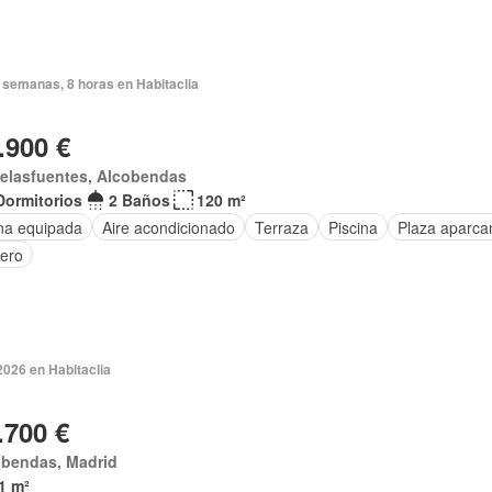
 semanas, 8 horas en Habitaclia
.900 €
delasfuentes, Alcobendas
Dormitorios
2 Baños
120 m²
na equipada
Aire acondicionado
Terraza
Piscina
Plaza aparca
tero
2026 en Habitaclia
.700 €
obendas, Madrid
1 m²