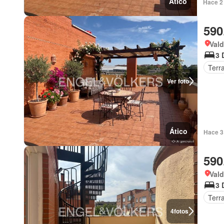
Ático
Hace 2 
590
Val
3 
Terr
Ver foto
Ático
Hace 3
590
Val
3 
Terr
4
fotos