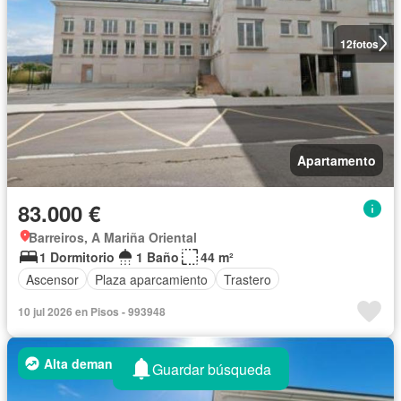
12
fotos
Apartamento
83.000 €
Barreiros, A Mariña Oriental
1 Dormitorio
1 Baño
44 m²
Ascensor
Plaza aparcamiento
Trastero
10 jul 2026 en Pisos - 993948
Alta demanda
Guardar búsqueda