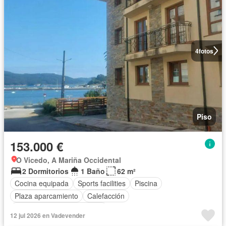
4
fotos
Piso
153.000 €
O Vicedo, A Mariña Occidental
2 Dormitorios
1 Baño
62 m²
Cocina equipada
Sports facilities
Piscina
Plaza aparcamiento
Calefacción
Completamente amueblado
12 jul 2026 en Vadevender