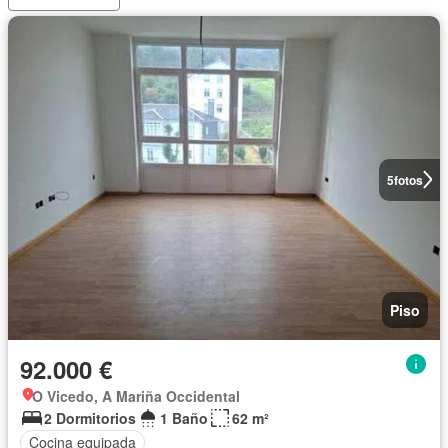
5
fotos
Piso
92.000 €
O Vicedo, A Mariña Occidental
2 Dormitorios
1 Baño
62 m²
Cocina equipada