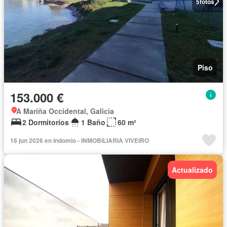
5
fotos
Piso
153.000 €
A Mariña Occidental, Galicia
2 Dormitorios
1 Baño
60 m²
16 jun 2026 en Indomio - INMOBILIARIA VIVEIRO
Actualizado