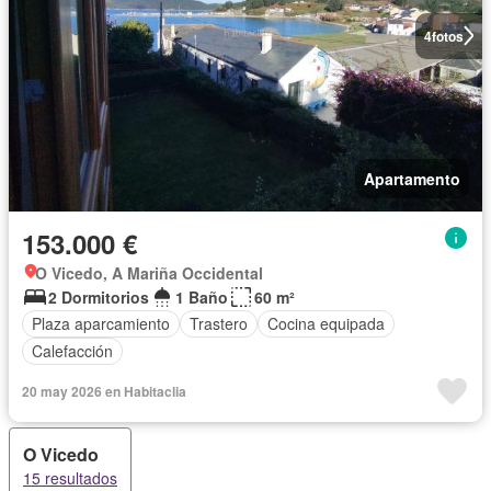
4
fotos
Apartamento
153.000 €
O Vicedo, A Mariña Occidental
2 Dormitorios
1 Baño
60 m²
Plaza aparcamiento
Trastero
Cocina equipada
Calefacción
20 may 2026 en Habitaclia
O Vicedo
15 resultados