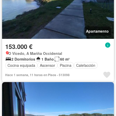
Apartamento
153.000 €
O Vicedo, A Mariña Occidental
2 Dormitorios
1 Baño
60 m²
Cocina equipada
Ascensor
Piscina
Calefacción
Hace 1 semana, 11 horas en Pisos - 513098