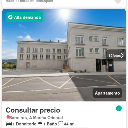
Hace 11 horas en Thinkspain
Alta demanda
12
fotos
Apartamento
Consultar precio
Barreiros, A Mariña Oriental
1 Dormitorio
1 Baño
44 m²