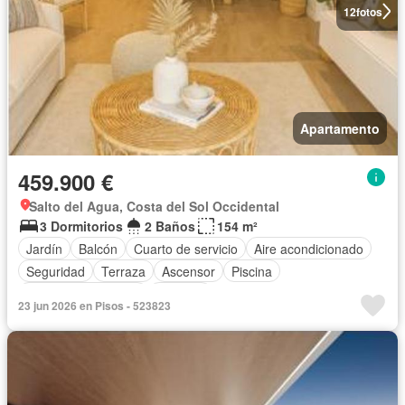
12
fotos
Apartamento
459.900 €
Salto del Agua, Costa del Sol Occidental
3 Dormitorios
2 Baños
154 m²
Jardín
Balcón
Cuarto de servicio
Aire acondicionado
Seguridad
Terraza
Ascensor
Piscina
Plaza aparcamiento
Trastero
23 jun 2026 en Pisos - 523823
Completamente amueblado