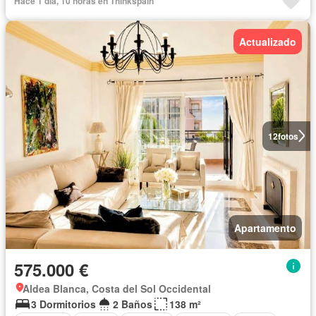
Hace 1 día, 10 horas en Thinkspain
Actualizado
12
fotos
Apartamento
575.000 €
Aldea Blanca, Costa del Sol Occidental
3 Dormitorios
2 Baños
138 m²