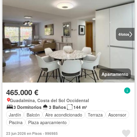
4
fotos
Apartamento
465.000 €
Guadalmina, Costa del Sol Occidental
3 Dormitorios
3 Baños
144 m²
Jardín
Balcón
Aire acondicionado
Terraza
Ascensor
Piscina
Plaza aparcamiento
23 jun 2026 en Pisos - 996985