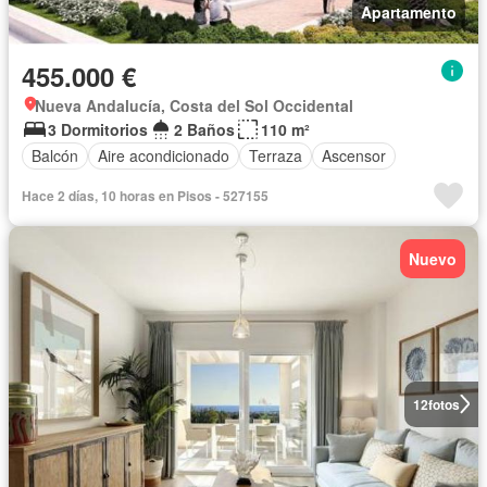
Apartamento
455.000 €
Nueva Andalucía, Costa del Sol Occidental
3 Dormitorios
2 Baños
110 m²
Balcón
Aire acondicionado
Terraza
Ascensor
Hace 2 días, 10 horas en Pisos - 527155
Nuevo
12
fotos