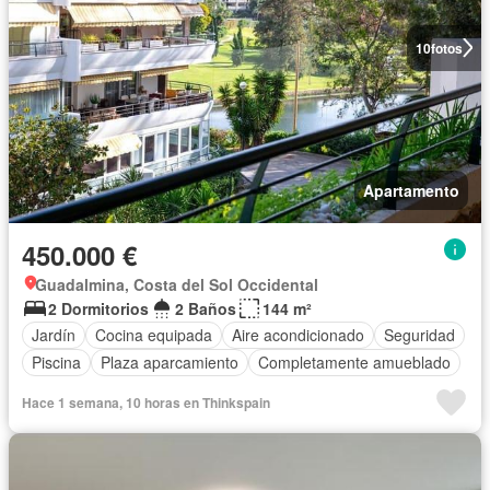
10
fotos
Apartamento
450.000 €
Guadalmina, Costa del Sol Occidental
2 Dormitorios
2 Baños
144 m²
Jardín
Cocina equipada
Aire acondicionado
Seguridad
Piscina
Plaza aparcamiento
Completamente amueblado
Hace 1 semana, 10 horas en Thinkspain