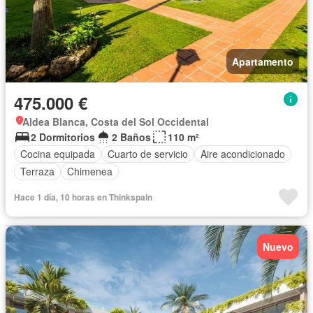
Apartamento
475.000 €
Aldea Blanca, Costa del Sol Occidental
2 Dormitorios
2 Baños
110 m²
Cocina equipada
Cuarto de servicio
Aire acondicionado
Terraza
Chimenea
Hace 1 día, 10 horas en Thinkspain
Nuevo