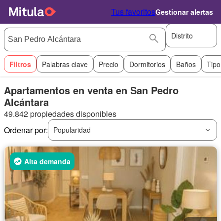
Tus favoritos
Gestionar alertas
Distrito
Filtros
Palabras clave
Precio
Dormitorios
Baños
Tipo
Apartamentos en venta en San Pedro
Alcántara
49.842 propiedades disponibles
Ordenar por:
Popularidad
Alta demanda