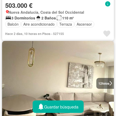
503.000 €
Nueva Andalucía, Costa del Sol Occidental
3 Dormitorios
2 Baños
110 m²
Balcón
Aire acondicionado
Terraza
Ascensor
Hace 2 días, 10 horas en Pisos - 527155
12
fotos
Guardar búsqueda