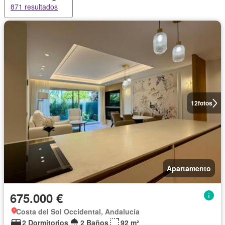
871 resultados
12
fotos
Apartamento
675.000 €
Costa del Sol Occidental, Andalucía
2 Dormitorios
2 Baños
92 m²