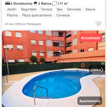
3 Dormitorios
2 Baños
177 m²
Jardín
Seguridad
Terraza
Spa
Gimnasio
Sauna
Piscina
Plaza aparcamiento
Conserje
24 mar 2026 en Thinkspain
Actualizado
12
fotos
Apartamento