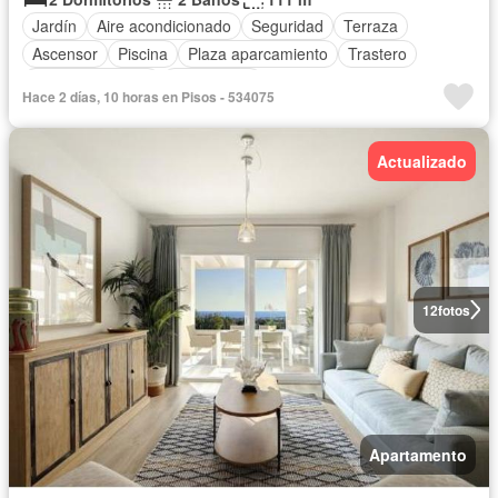
Jardín
Aire acondicionado
Seguridad
Terraza
Ascensor
Piscina
Plaza aparcamiento
Trastero
Cocina equipada
Calefacción
Hace 2 días, 10 horas en Pisos - 534075
Actualizado
12
fotos
Apartamento