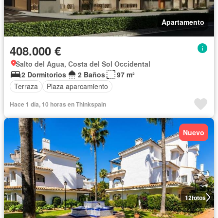
Apartamento
408.000 €
Salto del Agua, Costa del Sol Occidental
2 Dormitorios
2 Baños
97 m²
Terraza
Plaza aparcamiento
Hace 1 día, 10 horas en Thinkspain
Nuevo
12
fotos