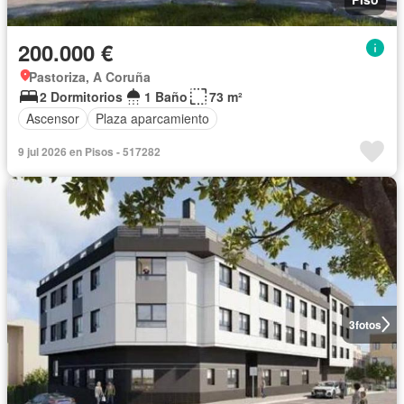
200.000 €
Pastoriza, A Coruña
2 Dormitorios
1 Baño
73 m²
Ascensor
Plaza aparcamiento
9 jul 2026 en Pisos - 517282
3
fotos