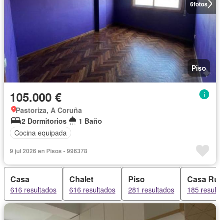
6
fotos
Piso
105.000 €
Pastoriza, A Coruña
2 Dormitorios
1 Baño
Cocina equipada
9 jul 2026 en Pisos - 996378
Casa
Chalet
Piso
Casa Ru
616 resultados
616 resultados
281 resultados
185 resul