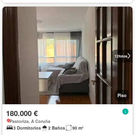
12
fotos
Piso
180.000 €
Pastoriza, A Coruña
3 Dormitorios
2 Baños
90 m²