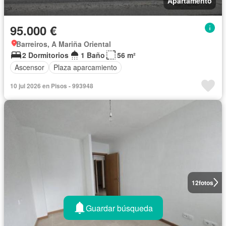
Apartamento
95.000 €
Barreiros, A Mariña Oriental
2 Dormitorios
1 Baño
56 m²
Ascensor
Plaza aparcamiento
10 jul 2026 en Pisos - 993948
12
fotos
Guardar búsqueda