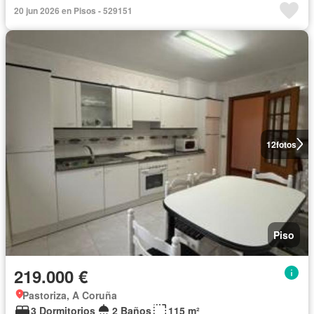
20 jun 2026 en Pisos - 529151
12
fotos
Piso
219.000 €
Pastoriza, A Coruña
3 Dormitorios
2 Baños
115 m²