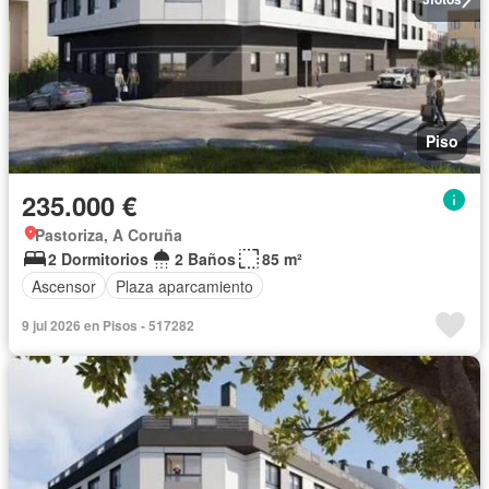
Piso
235.000 €
Pastoriza, A Coruña
2 Dormitorios
2 Baños
85 m²
Ascensor
Plaza aparcamiento
9 jul 2026 en Pisos - 517282