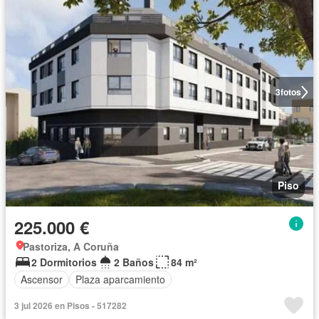
3
fotos
Piso
225.000 €
Pastoriza, A Coruña
2 Dormitorios
2 Baños
84 m²
Ascensor
Plaza aparcamiento
3 jul 2026 en Pisos - 517282