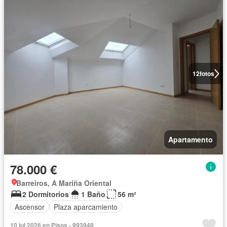
12
fotos
Apartamento
78.000 €
Barreiros, A Mariña Oriental
2 Dormitorios
1 Baño
56 m²
Ascensor
Plaza aparcamiento
10 jul 2026 en Pisos - 993948