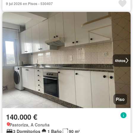
9 jul 2026 en Pisos - 530407
4
fotos
Piso
140.000 €
Pastoriza, A Coruña
3 Dormitorios
1 Baño
90 m²