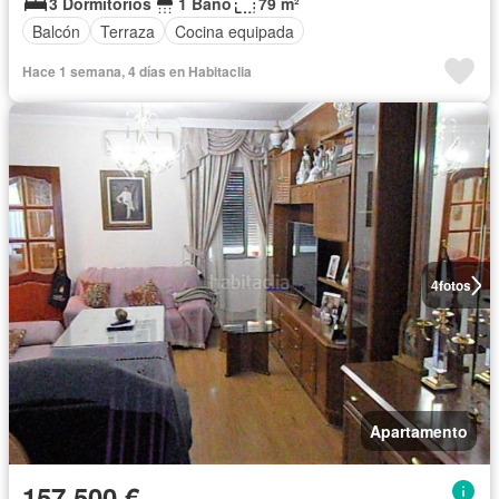
3 Dormitorios
1 Baño
79 m²
Balcón
Terraza
Cocina equipada
Hace 1 semana, 4 días en Habitaclia
4
fotos
Apartamento
157.500 €