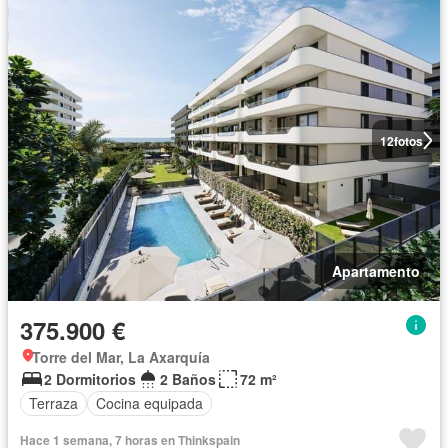
12
fotos
Apartamento
375.900 €
Torre del Mar, La Axarquía
2 Dormitorios
2 Baños
72 m²
Terraza
Cocina equipada
Hace 1 semana, 7 horas en Thinkspain