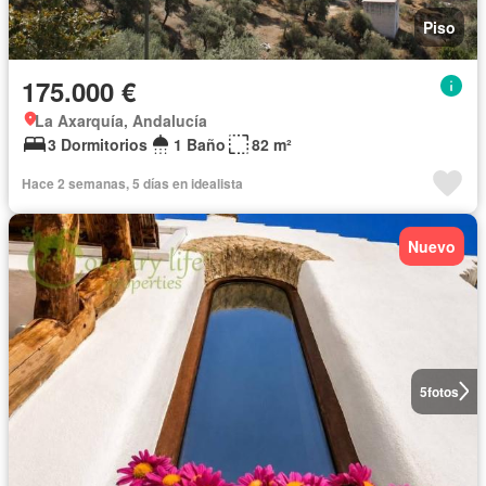
Piso
175.000 €
La Axarquía, Andalucía
3 Dormitorios
1 Baño
82 m²
Hace 2 semanas, 5 días en idealista
Nuevo
5
fotos