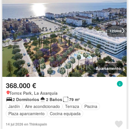
12
fotos
Apartamento
368.000 €
Torrox Park, La Axarquía
2 Dormitorios
2 Baños
79 m²
Jardín
Aire acondicionado
Terraza
Piscina
Plaza aparcamiento
Cocina equipada
14 jul 2026 en Thinkspain