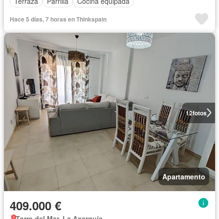
Terraza
Parrilla
Cocina equipada
Hace 5 días, 7 horas en Thinkspain
12
fotos
Apartamento
409.000 €
Torre del Mar, La Axarquía