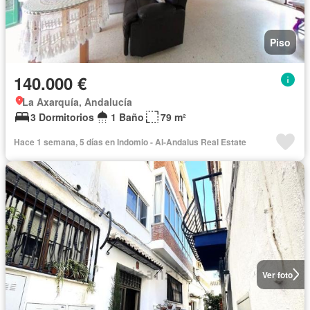
Piso
140.000 €
La Axarquía, Andalucía
3 Dormitorios
1 Baño
79 m²
Hace 1 semana, 5 días en Indomio - Al-Andalus Real Estate
Ver foto