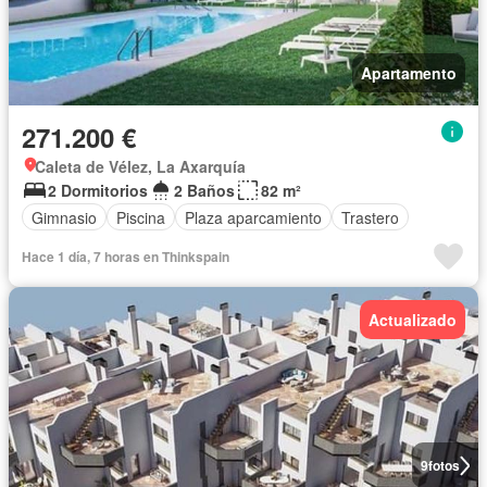
Apartamento
271.200 €
Caleta de Vélez, La Axarquía
2 Dormitorios
2 Baños
82 m²
Gimnasio
Piscina
Plaza aparcamiento
Trastero
Hace 1 día, 7 horas en Thinkspain
Actualizado
9
fotos