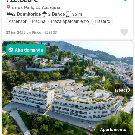
Torrox Park, La Axarquía
2 Dormitorios
2 Baños
95 m²
Ascensor
Piscina
Plaza aparcamiento
Trastero
23 jun 2026 en Pisos - 523823
Alta demanda
12
fotos
Apartamento