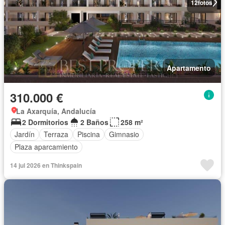
12
fotos
Apartamento
310.000 €
La Axarquía, Andalucía
2 Dormitorios
2 Baños
258 m²
Jardín
Terraza
Piscina
Gimnasio
Plaza aparcamiento
14 jul 2026 en Thinkspain