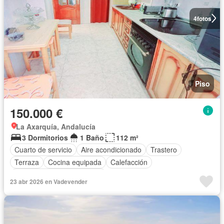
4
fotos
Piso
150.000 €
La Axarquía, Andalucía
3 Dormitorios
1 Baño
112 m²
Cuarto de servicio
Aire acondicionado
Trastero
Terraza
Cocina equipada
Calefacción
Completamente amueblado
23 abr 2026 en Vadevender