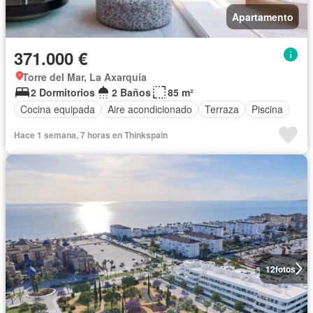
Apartamento
371.000 €
Torre del Mar, La Axarquía
2 Dormitorios
2 Baños
85 m²
Cocina equipada
Aire acondicionado
Terraza
Piscina
Hace 1 semana, 7 horas en Thinkspain
12
fotos