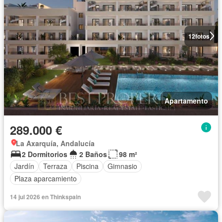
12
fotos
Apartamento
289.000 €
La Axarquía, Andalucía
2 Dormitorios
2 Baños
98 m²
Jardín
Terraza
Piscina
Gimnasio
Plaza aparcamiento
14 jul 2026 en Thinkspain