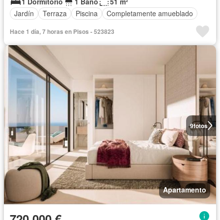
1 Dormitorio
1 Baño
51 m²
Jardín
Terraza
Piscina
Completamente amueblado
Hace 1 día, 7 horas en Pisos - 523823
9
fotos
Apartamento
720.000 €