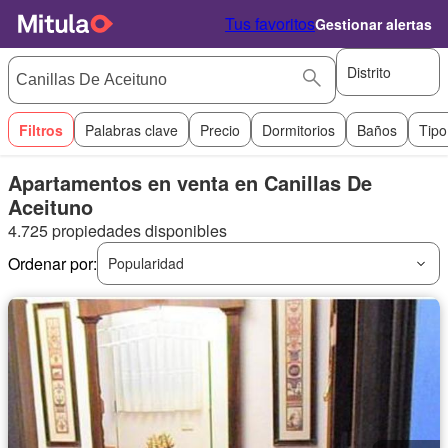
Tus favoritos
Gestionar alertas
Distrito
Filtros
Palabras clave
Precio
Dormitorios
Baños
Tipo
Apartamentos en venta en Canillas De
Aceituno
4.725 propiedades disponibles
Ordenar por:
Popularidad