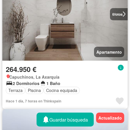
6
fotos
Apartamento
264.950 €
Capuchinos, La Axarquía
2 Dormitorios
1 Baño
Terraza
Piscina
Cocina equipada
Hace 1 día, 7 horas en Thinkspain
Actualizado
Guardar búsqueda