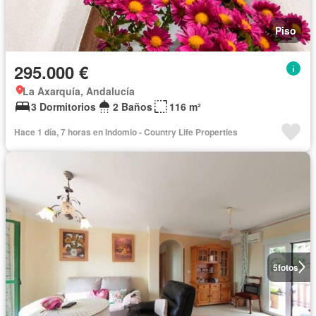
Piso
295.000 €
La Axarquía, Andalucía
3 Dormitorios
2 Baños
116 m²
Hace 1 día, 7 horas en Indomio - Country Life Properties
5
fotos