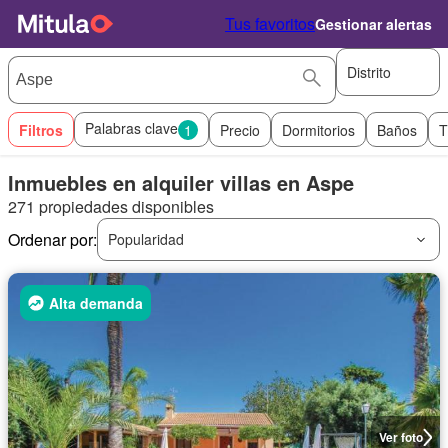
Tus favoritos
Gestionar alertas
Distrito
Palabras clave
Filtros
1
Precio
Dormitorios
Baños
T
Inmuebles en alquiler villas en Aspe
271 propiedades disponibles
Ordenar por:
Popularidad
Alta demanda
Ver foto