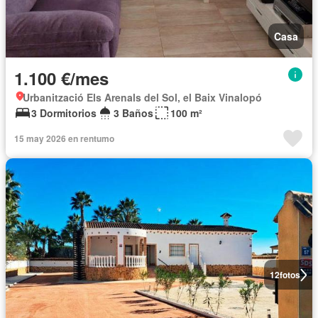
Casa
1.100 €/mes
Urbanització Els Arenals del Sol, el Baix Vinalopó
3 Dormitorios
3 Baños
100 m²
15 may 2026 en rentumo
12
fotos