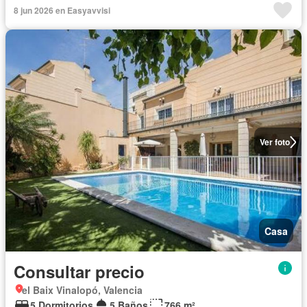
8 jun 2026 en Easyavvisi
Ver foto
Casa
Consultar precio
el Baix Vinalopó, Valencia
5 Dormitorios
5 Baños
766 m²