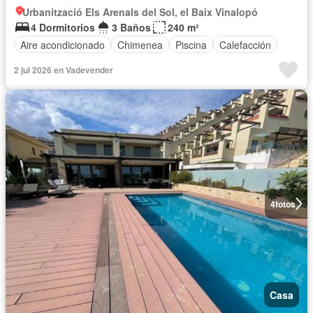
Urbanització Els Arenals del Sol, el Baix Vinalopó
4 Dormitorios
3 Baños
240 m²
Aire acondicionado
Chimenea
Piscina
Calefacción
2 jul 2026 en Vadevender
4
fotos
Casa