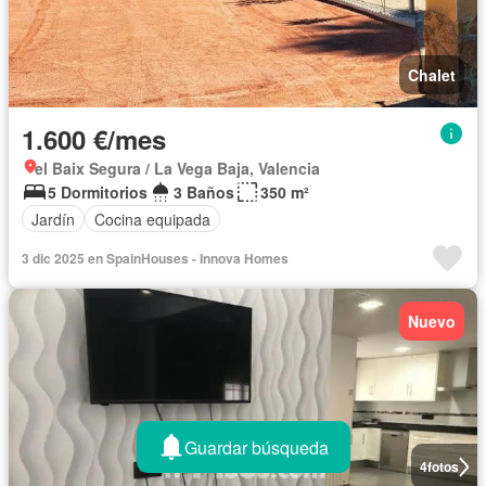
Chalet
1.600 €/mes
el Baix Segura / La Vega Baja, Valencia
5 Dormitorios
3 Baños
350 m²
Jardín
Cocina equipada
3 dic 2025 en SpainHouses - Innova Homes
Nuevo
Guardar búsqueda
4
fotos