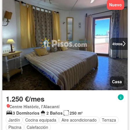
Nuevo
4
fotos
Casa
1.250 €/mes
Centre Històric, l'Alacantí
3 Dormitorios
2 Baños
250 m²
Jardín
Cocina equipada
Aire acondicionado
Terraza
Piscina
Calefacción