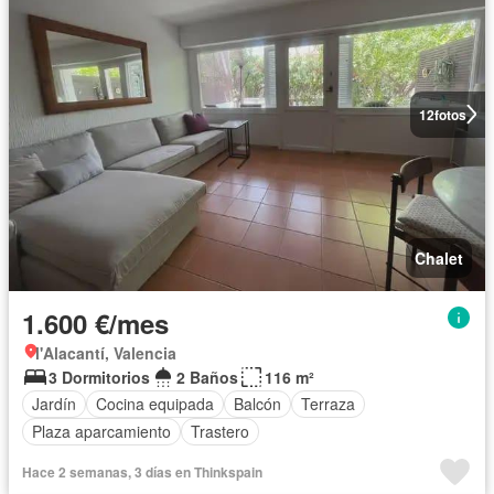
12
fotos
Chalet
1.600 €/mes
l'Alacantí, Valencia
3 Dormitorios
2 Baños
116 m²
Jardín
Cocina equipada
Balcón
Terraza
Plaza aparcamiento
Trastero
Hace 2 semanas, 3 días en Thinkspain