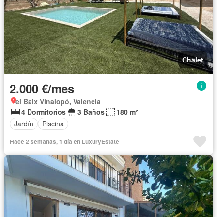
Chalet
2.000 €/mes
el Baix Vinalopó, Valencia
4 Dormitorios
3 Baños
180 m²
Jardín
Piscina
Hace 2 semanas, 1 día en LuxuryEstate