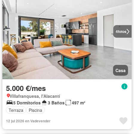
4
fotos
Casa
5.000 €/mes
Villafranquesa, l'Alacantí
5 Dormitorios
3 Baños
497 m²
Terraza
Piscina
12 jul 2026 en Vadevender