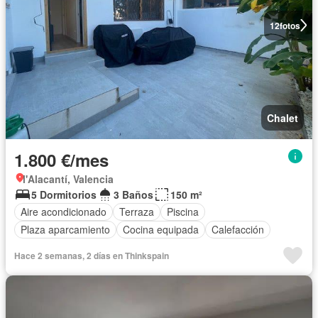
12
fotos
Chalet
1.800 €/mes
l'Alacantí, Valencia
5 Dormitorios
3 Baños
150 m²
Aire acondicionado
Terraza
Piscina
Plaza aparcamiento
Cocina equipada
Calefacción
Hace 2 semanas, 2 días en Thinkspain