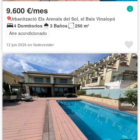
9.600 €/mes
Urbanització Els Arenals del Sol, el Baix Vinalopó
4 Dormitorios
3 Baños
250 m²
Aire acondicionado
12 jun 2026 en Vadevender
4
fotos