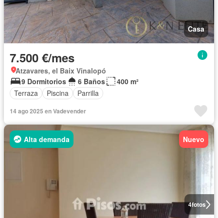
Casa
7.500 €/mes
Atzavares, el Baix Vinalopó
9 Dormitorios
6 Baños
400 m²
Terraza
Piscina
Parrilla
14 ago 2025 en Vadevender
Alta demanda
Nuevo
4
fotos