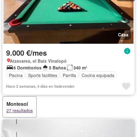
Casa
9.000 €/mes
Atzavares, el Baix Vinalopó
6 Dormitorios
5 Baños
340 m²
Piscina
Sports facilities
Parrilla
Cocina equipada
Hace 2 semanas, 4 días en Vadevender
Montesol
27 resultados