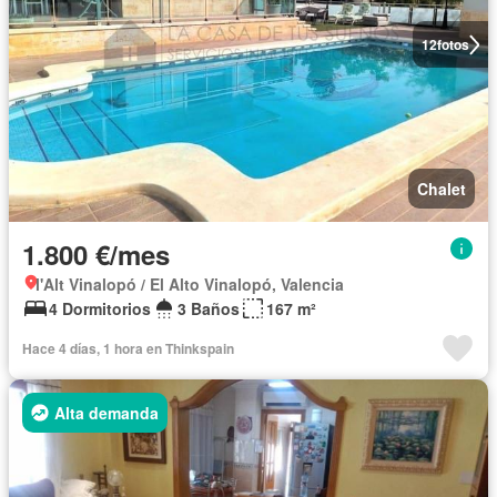
12
fotos
Chalet
1.800 €/mes
l'Alt Vinalopó / El Alto Vinalopó, Valencia
4 Dormitorios
3 Baños
167 m²
Hace 4 días, 1 hora en Thinkspain
Alta demanda