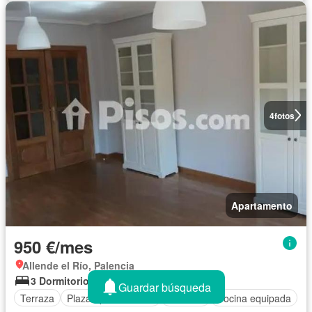
4
fotos
Apartamento
950 €/mes
Allende el Río, Palencia
3 Dormitorios
2 Baños
110 m²
Guardar búsqueda
Terraza
Plaza aparcamiento
Trastero
Cocina equipada