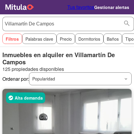
Tus favoritos
Gestionar alertas
Filtros
Palabras clave
Precio
Dormitorios
Baños
Tipo
Inmuebles en alquiler en Villamartín De
Campos
125 propiedades disponibles
Ordenar por:
Popularidad
Alta demanda