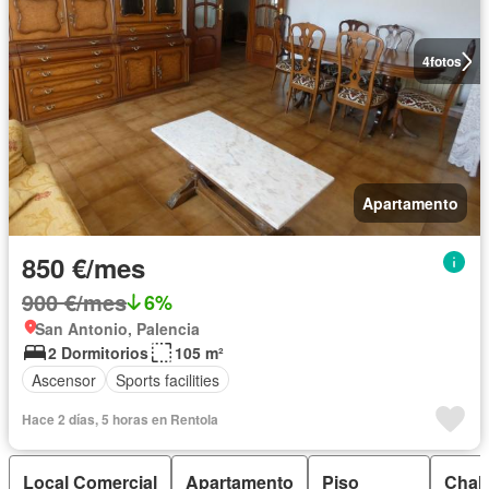
4
fotos
Apartamento
850 €/mes
900 €/mes
6%
San Antonio, Palencia
2 Dormitorios
105 m²
Ascensor
Sports facilities
Hace 2 días, 5 horas en Rentola
Local Comercial
Apartamento
Piso
Chale