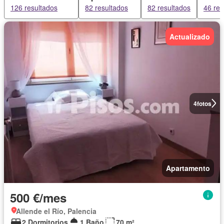
126 resultados
82 resultados
82 resultados
46 res
Actualizado
4
fotos
Apartamento
500 €/mes
Allende el Río, Palencia
2 Dormitorios
1 Baño
70 m²