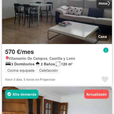
4
fotos
Casa
570 €/mes
Villamartín De Campos, Castilla y León
3 Dormitorios
2 Baños
120 m²
Cocina equipada
Calefacción
Hace 3 días, 5 horas en Properstar
Alta demanda
Actualizado