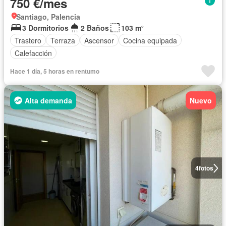
750 €/mes
Santiago, Palencia
3 Dormitorios
2 Baños
103 m²
Trastero
Terraza
Ascensor
Cocina equipada
Calefacción
Hace 1 día, 5 horas en rentumo
Alta demanda
Nuevo
4
fotos