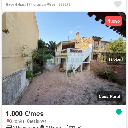
Hace 4 días, 17 horas en Pisos - 995275
Nuevo
12
fotos
Casa Rural
1.000 €/mes
Gironès, Catalunya
4 Dormitorios
2 Baños
223 m²