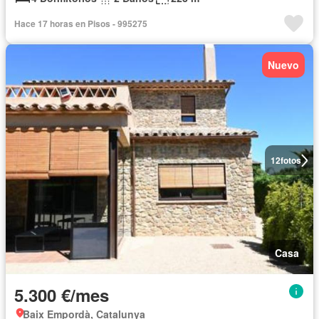
Hace 17 horas en Pisos - 995275
Nuevo
12
fotos
Casa
5.300 €/mes
Baix Empordà, Catalunya