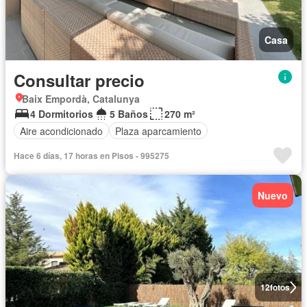
Casa
Consultar precio
Baix Empordà, Catalunya
4 Dormitorios
5 Baños
270 m²
Aire acondicionado
Plaza aparcamiento
Hace 6 días, 17 horas en Pisos - 995275
Nuevo
12
fotos