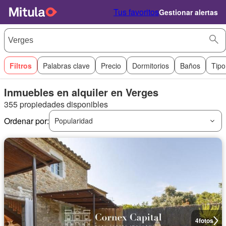
Tus favoritos
Gestionar alertas
Filtros
Palabras clave
Precio
Dormitorios
Baños
Tipo
Inmuebles en alquiler en Verges
355 propiedades disponibles
Ordenar por:
Popularidad
4
fotos