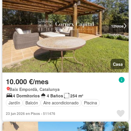
12
fotos
Casa
10.000 €/mes
Baix Empordà, Catalunya
4 Dormitorios
4 Baños
254 m²
Jardín
Balcón
Aire acondicionado
Piscina
23 jun 2026 en Pisos - 511476