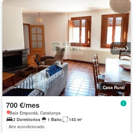
12
fotos
Casa Rural
700 €/mes
Baix Empordà, Catalunya
2 Dormitorios
1 Baño
143 m²
Aire acondicionado