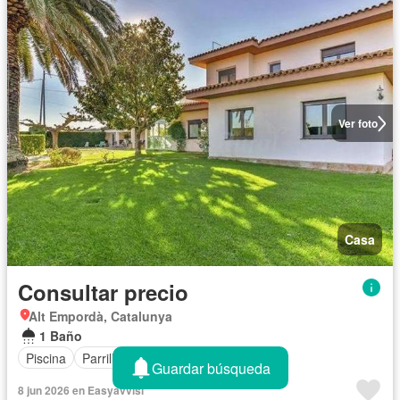
Ver foto
Casa
Consultar precio
Alt Empordà, Catalunya
1 Baño
Piscina
Parrilla
Patio
Guardar búsqueda
8 jun 2026 en Easyavvisi