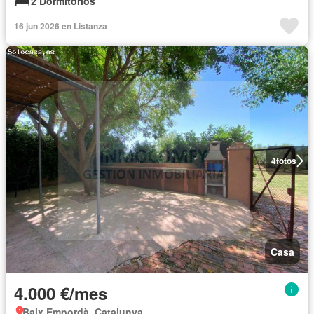
2 Dormitorios
16 jun 2026 en Listanza
4
fotos
Casa
4.000 €/mes
Baix Empordà, Catalunya