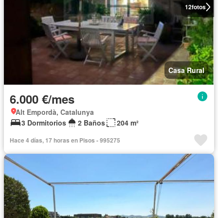
12
fotos
Casa Rural
6.000 €/mes
Alt Empordà, Catalunya
3 Dormitorios
2 Baños
204 m²
Hace 4 días, 17 horas en Pisos - 995275