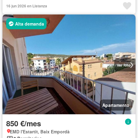
16 jun 2026 en Listanza
Alta demanda
Ver foto
Apartamento
850 €/mes
EMD l'Estartit, Baix Empordà