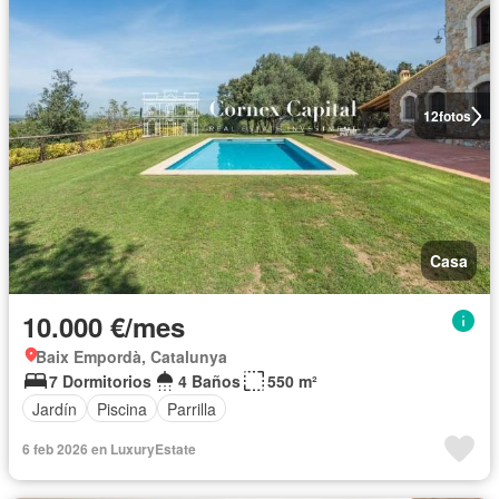
12
fotos
Casa
10.000 €/mes
Baix Empordà, Catalunya
7 Dormitorios
4 Baños
550 m²
Jardín
Piscina
Parrilla
6 feb 2026 en LuxuryEstate