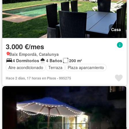
Casa
3.000 €/mes
Baix Empordà, Catalunya
4 Dormitorios
4 Baños
200 m²
Aire acondicionado
Terraza
Plaza aparcamiento
Hace 2 días, 17 horas en Pisos - 995275