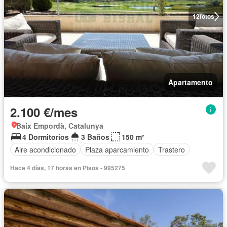
12
fotos
Apartamento
2.100 €/mes
Baix Empordà, Catalunya
4 Dormitorios
3 Baños
150 m²
Aire acondicionado
Plaza aparcamiento
Trastero
Hace 4 días, 17 horas en Pisos - 995275